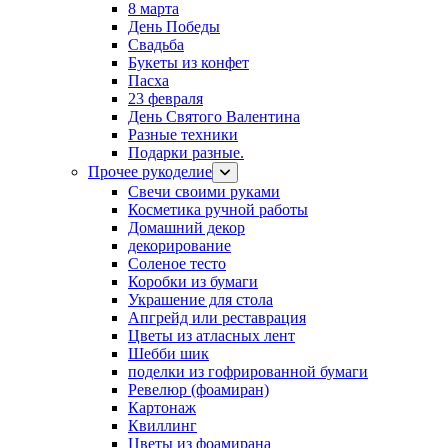
8 марта
День Победы
Свадьба
Букеты из конфет
Пасха
23 февраля
День Святого Валентина
Разные техники
Подарки разные.
Прочее рукоделие
Свечи своими руками
Косметика ручной работы
Домашний декор
декорирование
Соленое тесто
Коробки из бумаги
Украшение для стола
Апгрейд или реставрация
Цветы из атласных лент
Шебби шик
поделки из гофрированной бумаги
Ревелюр (фоамиран)
Картонаж
Квиллинг
Цветы из фоамирана