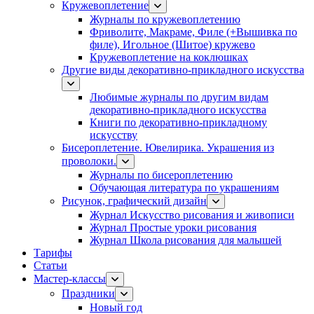
Кружевоплетение
Журналы по кружевоплетению
Фриволите, Макраме, Филе (+Вышивка по
филе), Игольное (Шитое) кружево
Кружевоплетение на коклюшках
Другие виды декоративно-прикладного искусства
Любимые журналы по другим видам
декоративно-прикладного искусства
Книги по декоративно-прикладному
искусству
Бисероплетение. Ювелирика. Украшения из
проволоки.
Журналы по бисероплетению
Обучающая литература по украшениям
Рисунок, графический дизайн
Журнал Искусство рисования и живописи
Журнал Простые уроки рисования
Журнал Школа рисования для малышей
Тарифы
Статьи
Мастер-классы
Праздники
Новый год