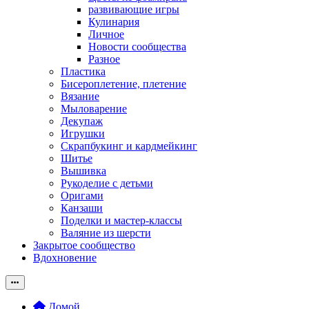
развивающие игры
Кулинария
Личное
Новости сообщества
Разное
Пластика
Бисероплетение, плетение
Вязание
Мыловарение
Декупаж
Игрушки
Скрапбукинг и кардмейкинг
Шитье
Вышивка
Рукоделие с детьми
Оригами
Канзаши
Поделки и мастер-классы
Валяние из шерсти
Закрытое сообщество
Вдохновение
Домой