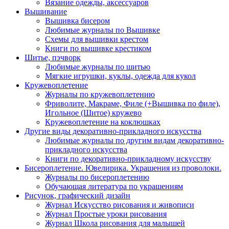
Вязание одежды, аксессуаров
Вышивание
Вышивка бисером
Любимые журналы по Вышивке
Схемы для вышивки крестом
Книги по вышивке крестиком
Шитье, пэчворк
Любимые журналы по шитью
Мягкие игрушки, куклы, одежда для кукол
Кружевоплетение
Журналы по кружевоплетению
Фриволите, Макраме, Филе (+Вышивка по филе),
Игольное (Шитое) кружево
Кружевоплетение на коклюшках
Другие виды декоративно-прикладного искусства
Любимые журналы по другим видам декоративно-
прикладного искусства
Книги по декоративно-прикладному искусству
Бисероплетение. Ювелирика. Украшения из проволоки.
Журналы по бисероплетению
Обучающая литература по украшениям
Рисунок, графический дизайн
Журнал Искусство рисования и живописи
Журнал Простые уроки рисования
Журнал Школа рисования для малышей