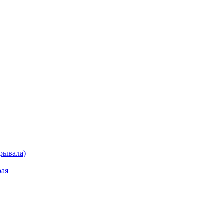
рывала)
рая