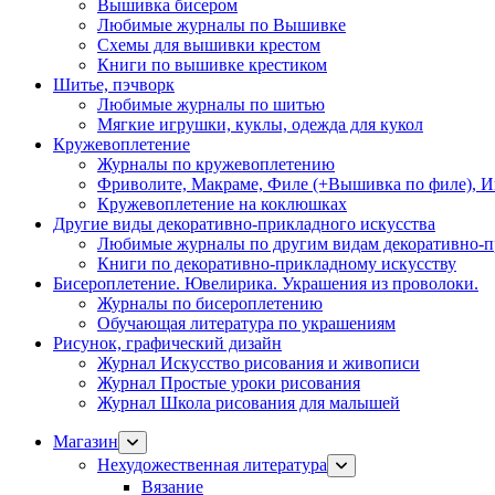
Вышивка бисером
Любимые журналы по Вышивке
Схемы для вышивки крестом
Книги по вышивке крестиком
Шитье, пэчворк
Любимые журналы по шитью
Мягкие игрушки, куклы, одежда для кукол
Кружевоплетение
Журналы по кружевоплетению
Фриволите, Макраме, Филе (+Вышивка по филе), И
Кружевоплетение на коклюшках
Другие виды декоративно-прикладного искусства
Любимые журналы по другим видам декоративно-п
Книги по декоративно-прикладному искусству
Бисероплетение. Ювелирика. Украшения из проволоки.
Журналы по бисероплетению
Обучающая литература по украшениям
Рисунок, графический дизайн
Журнал Искусство рисования и живописи
Журнал Простые уроки рисования
Журнал Школа рисования для малышей
Магазин
Нехудожественная литература
Вязание