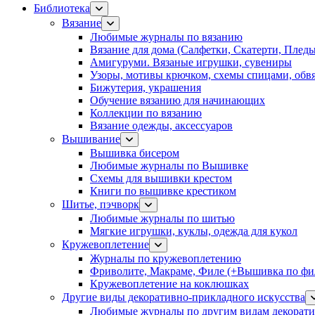
Библиотека
Вязание
Любимые журналы по вязанию
Вязание для дома (Салфетки, Скатерти, Плед
Амигуруми. Вязаные игрушки, сувениры
Узоры, мотивы крючком, схемы спицами, обвя
Бижутерия, украшения
Обучение вязанию для начинающих
Коллекции по вязанию
Вязание одежды, аксессуаров
Вышивание
Вышивка бисером
Любимые журналы по Вышивке
Схемы для вышивки крестом
Книги по вышивке крестиком
Шитье, пэчворк
Любимые журналы по шитью
Мягкие игрушки, куклы, одежда для кукол
Кружевоплетение
Журналы по кружевоплетению
Фриволите, Макраме, Филе (+Вышивка по фил
Кружевоплетение на коклюшках
Другие виды декоративно-прикладного искусства
Любимые журналы по другим видам декорати