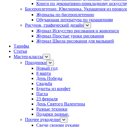
Книги по декоративно-прикладному искусств
Бисероплетение. Ювелирика. Украшения из провол
Журналы по бисероплетению
Обучающая литература по украшениям
Рисунок, графический дизайн
Журнал Искусство рисования и живописи
Журнал Простые уроки рисования
Журнал Школа рисования для малышей
Тарифы
Статьи
Мастер-классы
Праздники
Новый год
8 марта
День Победы
Свадьба
Букеты из конфет
Пасха
23 февраля
День Святого Валентина
Разные техники
Подарки разные.
Прочее рукоделие
Свечи своими руками