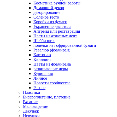
Косметика ручной работы
Домашний декор
декорирование
Соленое тесто
Коробки из бумаги
Украшение для стола
Апгрейд или реставрация
Цветы из атласных лент
Шебби шик
поделки из гофрированной бумаги
Ревелюр (фоамиран)
Картонаж
Квиллинг
Цветы из фоамирана
развивающие игры
Кулинария
Личное
Новости сообщества
Разное
Пластика
Бисероплетение, плетение
Вязание
Мыловарение
Декупаж
Игрушки