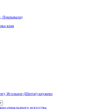
ы, Покрывала)
зка края
е), Игольное (Шитое) кружево
вно-прикладного искусства