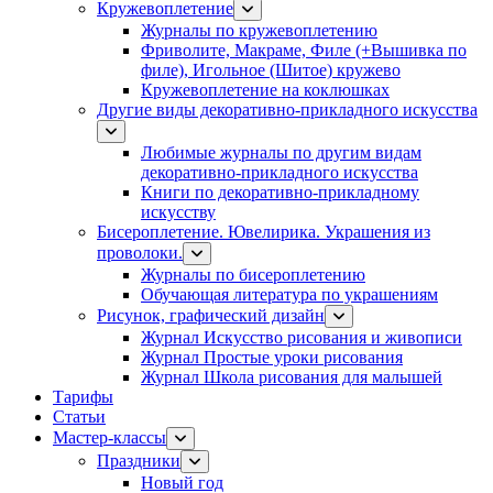
Кружевоплетение
Журналы по кружевоплетению
Фриволите, Макраме, Филе (+Вышивка по
филе), Игольное (Шитое) кружево
Кружевоплетение на коклюшках
Другие виды декоративно-прикладного искусства
Любимые журналы по другим видам
декоративно-прикладного искусства
Книги по декоративно-прикладному
искусству
Бисероплетение. Ювелирика. Украшения из
проволоки.
Журналы по бисероплетению
Обучающая литература по украшениям
Рисунок, графический дизайн
Журнал Искусство рисования и живописи
Журнал Простые уроки рисования
Журнал Школа рисования для малышей
Тарифы
Статьи
Мастер-классы
Праздники
Новый год