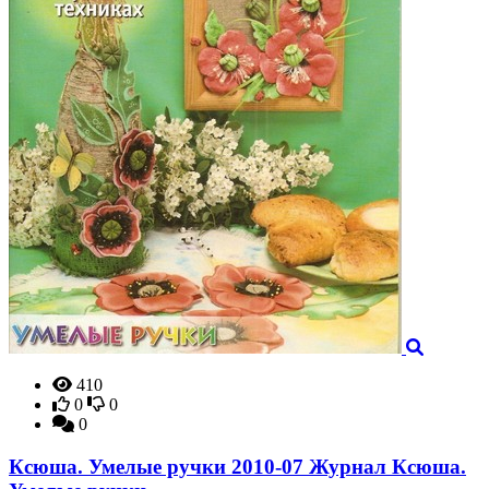
410
0
0
0
Ксюша. Умелые ручки 2010-07 Журнал Ксюша.