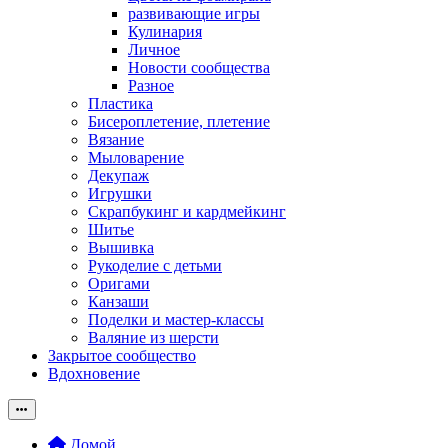
развивающие игры
Кулинария
Личное
Новости сообщества
Разное
Пластика
Бисероплетение, плетение
Вязание
Мыловарение
Декупаж
Игрушки
Скрапбукинг и кардмейкинг
Шитье
Вышивка
Рукоделие с детьми
Оригами
Канзаши
Поделки и мастер-классы
Валяние из шерсти
Закрытое сообщество
Вдохновение
Домой