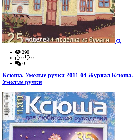
298
0
0
0
Ксюша. Умелые ручки 2011-04 Журнал Ксюша.
Умелые ручки