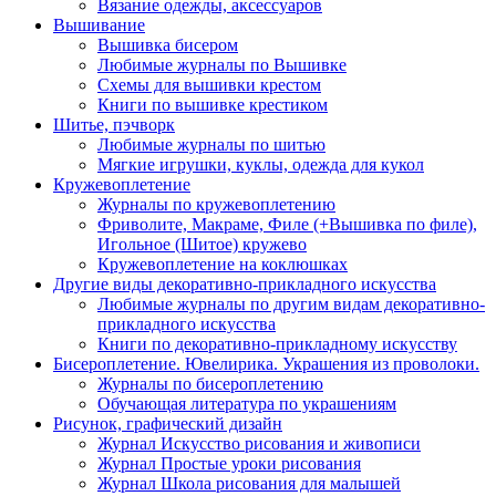
Вязание одежды, аксессуаров
Вышивание
Вышивка бисером
Любимые журналы по Вышивке
Схемы для вышивки крестом
Книги по вышивке крестиком
Шитье, пэчворк
Любимые журналы по шитью
Мягкие игрушки, куклы, одежда для кукол
Кружевоплетение
Журналы по кружевоплетению
Фриволите, Макраме, Филе (+Вышивка по филе),
Игольное (Шитое) кружево
Кружевоплетение на коклюшках
Другие виды декоративно-прикладного искусства
Любимые журналы по другим видам декоративно-
прикладного искусства
Книги по декоративно-прикладному искусству
Бисероплетение. Ювелирика. Украшения из проволоки.
Журналы по бисероплетению
Обучающая литература по украшениям
Рисунок, графический дизайн
Журнал Искусство рисования и живописи
Журнал Простые уроки рисования
Журнал Школа рисования для малышей