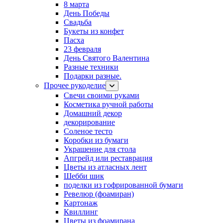
8 марта
День Победы
Свадьба
Букеты из конфет
Пасха
23 февраля
День Святого Валентина
Разные техники
Подарки разные.
Прочее рукоделие
Свечи своими руками
Косметика ручной работы
Домашний декор
декорирование
Соленое тесто
Коробки из бумаги
Украшение для стола
Апгрейд или реставрация
Цветы из атласных лент
Шебби шик
поделки из гофрированной бумаги
Ревелюр (фоамиран)
Картонаж
Квиллинг
Цветы из фоамирана