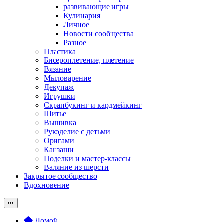
развивающие игры
Кулинария
Личное
Новости сообщества
Разное
Пластика
Бисероплетение, плетение
Вязание
Мыловарение
Декупаж
Игрушки
Скрапбукинг и кардмейкинг
Шитье
Вышивка
Рукоделие с детьми
Оригами
Канзаши
Поделки и мастер-классы
Валяние из шерсти
Закрытое сообщество
Вдохновение
Домой