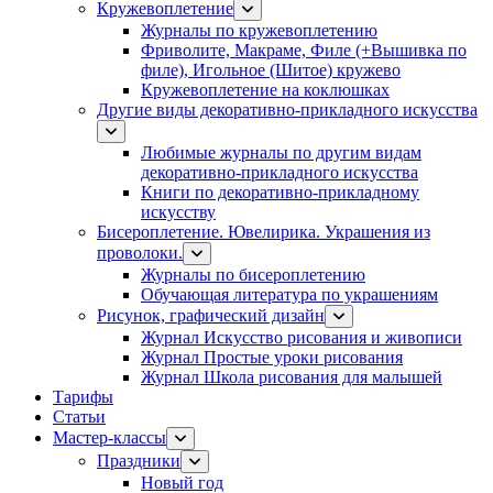
Кружевоплетение
Журналы по кружевоплетению
Фриволите, Макраме, Филе (+Вышивка по
филе), Игольное (Шитое) кружево
Кружевоплетение на коклюшках
Другие виды декоративно-прикладного искусства
Любимые журналы по другим видам
декоративно-прикладного искусства
Книги по декоративно-прикладному
искусству
Бисероплетение. Ювелирика. Украшения из
проволоки.
Журналы по бисероплетению
Обучающая литература по украшениям
Рисунок, графический дизайн
Журнал Искусство рисования и живописи
Журнал Простые уроки рисования
Журнал Школа рисования для малышей
Тарифы
Статьи
Мастер-классы
Праздники
Новый год