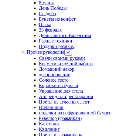
8 марта
День Победы
Свадьба
Букеты из конфет
Пасха
23 февраля
День Святого Валентина
Разные техники
Подарки разные.
Прочее рукоделие
Свечи своими руками
Косметика ручной работы
Домашний декор
декорирование
Соленое тесто
Коробки из бумаги
Украшение для стола
Апгрейд или реставрация
Цветы из атласных лент
Шебби шик
поделки из гофрированной бумаги
Ревелюр (фоамиран)
Картонаж
Квиллинг
Цветы из фоамирана