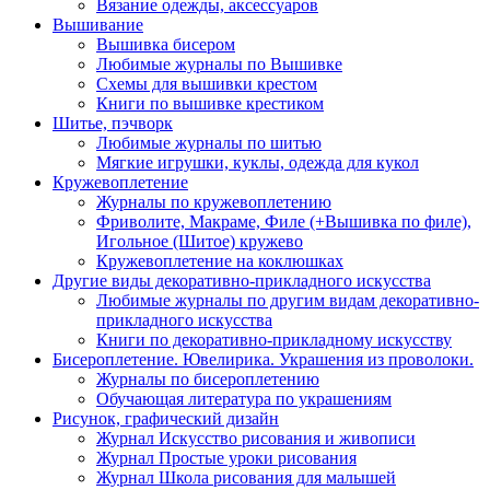
Вязание одежды, аксессуаров
Вышивание
Вышивка бисером
Любимые журналы по Вышивке
Схемы для вышивки крестом
Книги по вышивке крестиком
Шитье, пэчворк
Любимые журналы по шитью
Мягкие игрушки, куклы, одежда для кукол
Кружевоплетение
Журналы по кружевоплетению
Фриволите, Макраме, Филе (+Вышивка по филе),
Игольное (Шитое) кружево
Кружевоплетение на коклюшках
Другие виды декоративно-прикладного искусства
Любимые журналы по другим видам декоративно-
прикладного искусства
Книги по декоративно-прикладному искусству
Бисероплетение. Ювелирика. Украшения из проволоки.
Журналы по бисероплетению
Обучающая литература по украшениям
Рисунок, графический дизайн
Журнал Искусство рисования и живописи
Журнал Простые уроки рисования
Журнал Школа рисования для малышей