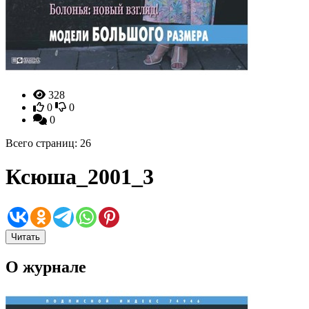
328
0
0
0
Всего страниц: 26
Ксюша_2001_3
Читать
О журнале