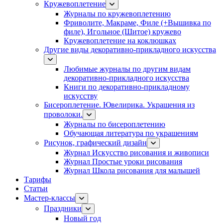
Кружевоплетение
Журналы по кружевоплетению
Фриволите, Макраме, Филе (+Вышивка по
филе), Игольное (Шитое) кружево
Кружевоплетение на коклюшках
Другие виды декоративно-прикладного искусства
Любимые журналы по другим видам
декоративно-прикладного искусства
Книги по декоративно-прикладному
искусству
Бисероплетение. Ювелирика. Украшения из
проволоки.
Журналы по бисероплетению
Обучающая литература по украшениям
Рисунок, графический дизайн
Журнал Искусство рисования и живописи
Журнал Простые уроки рисования
Журнал Школа рисования для малышей
Тарифы
Статьи
Мастер-классы
Праздники
Новый год