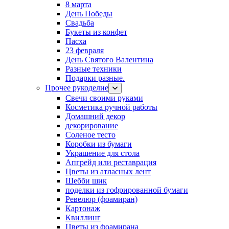
8 марта
День Победы
Свадьба
Букеты из конфет
Пасха
23 февраля
День Святого Валентина
Разные техники
Подарки разные.
Прочее рукоделие
Свечи своими руками
Косметика ручной работы
Домашний декор
декорирование
Соленое тесто
Коробки из бумаги
Украшение для стола
Апгрейд или реставрация
Цветы из атласных лент
Шебби шик
поделки из гофрированной бумаги
Ревелюр (фоамиран)
Картонаж
Квиллинг
Цветы из фоамирана