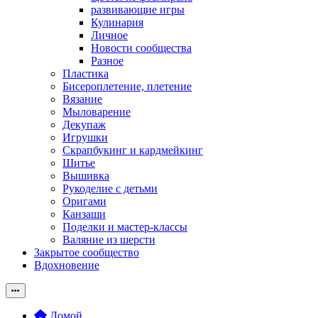
развивающие игры
Кулинария
Личное
Новости сообщества
Разное
Пластика
Бисероплетение, плетение
Вязание
Мыловарение
Декупаж
Игрушки
Скрапбукинг и кардмейкинг
Шитье
Вышивка
Рукоделие с детьми
Оригами
Канзаши
Поделки и мастер-классы
Валяние из шерсти
Закрытое сообщество
Вдохновение
Домой