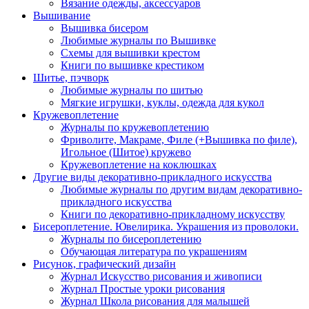
Вязание одежды, аксессуаров
Вышивание
Вышивка бисером
Любимые журналы по Вышивке
Схемы для вышивки крестом
Книги по вышивке крестиком
Шитье, пэчворк
Любимые журналы по шитью
Мягкие игрушки, куклы, одежда для кукол
Кружевоплетение
Журналы по кружевоплетению
Фриволите, Макраме, Филе (+Вышивка по филе),
Игольное (Шитое) кружево
Кружевоплетение на коклюшках
Другие виды декоративно-прикладного искусства
Любимые журналы по другим видам декоративно-
прикладного искусства
Книги по декоративно-прикладному искусству
Бисероплетение. Ювелирика. Украшения из проволоки.
Журналы по бисероплетению
Обучающая литература по украшениям
Рисунок, графический дизайн
Журнал Искусство рисования и живописи
Журнал Простые уроки рисования
Журнал Школа рисования для малышей