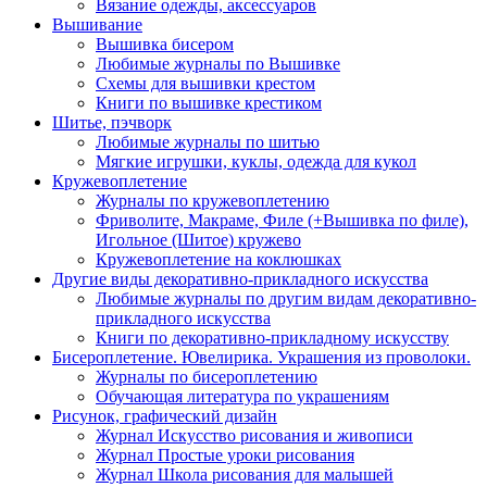
Вязание одежды, аксессуаров
Вышивание
Вышивка бисером
Любимые журналы по Вышивке
Схемы для вышивки крестом
Книги по вышивке крестиком
Шитье, пэчворк
Любимые журналы по шитью
Мягкие игрушки, куклы, одежда для кукол
Кружевоплетение
Журналы по кружевоплетению
Фриволите, Макраме, Филе (+Вышивка по филе),
Игольное (Шитое) кружево
Кружевоплетение на коклюшках
Другие виды декоративно-прикладного искусства
Любимые журналы по другим видам декоративно-
прикладного искусства
Книги по декоративно-прикладному искусству
Бисероплетение. Ювелирика. Украшения из проволоки.
Журналы по бисероплетению
Обучающая литература по украшениям
Рисунок, графический дизайн
Журнал Искусство рисования и живописи
Журнал Простые уроки рисования
Журнал Школа рисования для малышей