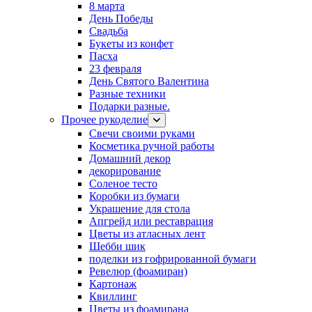
8 марта
День Победы
Свадьба
Букеты из конфет
Пасха
23 февраля
День Святого Валентина
Разные техники
Подарки разные.
Прочее рукоделие
Свечи своими руками
Косметика ручной работы
Домашний декор
декорирование
Соленое тесто
Коробки из бумаги
Украшение для стола
Апгрейд или реставрация
Цветы из атласных лент
Шебби шик
поделки из гофрированной бумаги
Ревелюр (фоамиран)
Картонаж
Квиллинг
Цветы из фоамирана