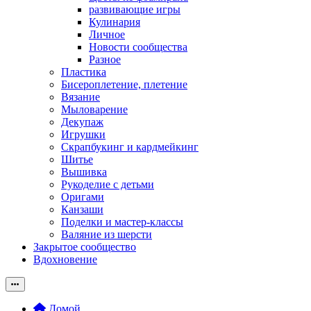
развивающие игры
Кулинария
Личное
Новости сообщества
Разное
Пластика
Бисероплетение, плетение
Вязание
Мыловарение
Декупаж
Игрушки
Скрапбукинг и кардмейкинг
Шитье
Вышивка
Рукоделие с детьми
Оригами
Канзаши
Поделки и мастер-классы
Валяние из шерсти
Закрытое сообщество
Вдохновение
Домой