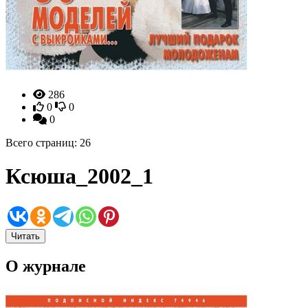
286
0
0
0
Всего страниц: 26
Ксюша_2002_1
Читать
О журнале