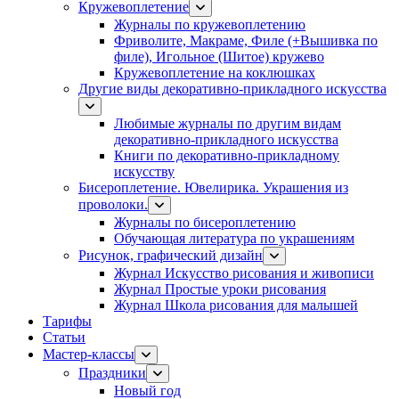
Кружевоплетение
Журналы по кружевоплетению
Фриволите, Макраме, Филе (+Вышивка по
филе), Игольное (Шитое) кружево
Кружевоплетение на коклюшках
Другие виды декоративно-прикладного искусства
Любимые журналы по другим видам
декоративно-прикладного искусства
Книги по декоративно-прикладному
искусству
Бисероплетение. Ювелирика. Украшения из
проволоки.
Журналы по бисероплетению
Обучающая литература по украшениям
Рисунок, графический дизайн
Журнал Искусство рисования и живописи
Журнал Простые уроки рисования
Журнал Школа рисования для малышей
Тарифы
Статьи
Мастер-классы
Праздники
Новый год