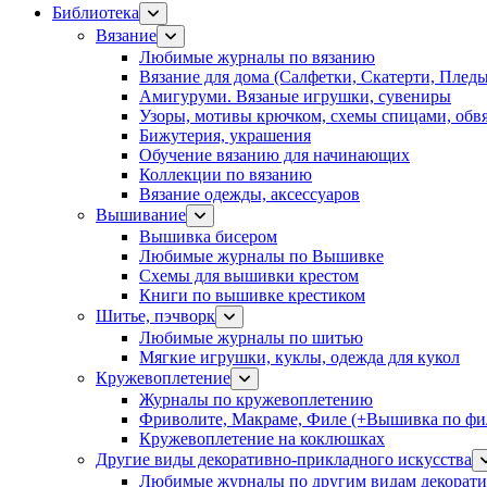
Библиотека
Вязание
Любимые журналы по вязанию
Вязание для дома (Салфетки, Скатерти, Плед
Амигуруми. Вязаные игрушки, сувениры
Узоры, мотивы крючком, схемы спицами, обвя
Бижутерия, украшения
Обучение вязанию для начинающих
Коллекции по вязанию
Вязание одежды, аксессуаров
Вышивание
Вышивка бисером
Любимые журналы по Вышивке
Схемы для вышивки крестом
Книги по вышивке крестиком
Шитье, пэчворк
Любимые журналы по шитью
Мягкие игрушки, куклы, одежда для кукол
Кружевоплетение
Журналы по кружевоплетению
Фриволите, Макраме, Филе (+Вышивка по фил
Кружевоплетение на коклюшках
Другие виды декоративно-прикладного искусства
Любимые журналы по другим видам декорати