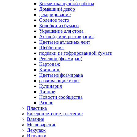
Косметика ручной работы
Домашний декор
декорирование
Соленое тесто
Коробки из бумаги
Украшение для стола
Апгрейд или реставрация
Цветы из атласных лент
Шебби шик
поделки из гофрированной бумаги
Ревелюр (фоамиран)
Картонаж
Квиллинг
Цветы из фоамирана
развивающие игры
Кулинария
Личное
Новости сообщества
Разное
Пластика
Бисероплетение, плетение
Вязание
Мыловарение
Декупаж
Игрушки