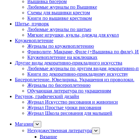
Вышивка бисером
Любимые журналы по Вышивке
Схемы для вышивки крестом
Книги по вышивке крестиком
Шитье, пэчворк
Любимые журналы по шитью
Мягкие игрушки, куклы, одежда для кукол
Кружевоплетение
Журналы по кружевоплетению
Фриволите, Макраме, Филе (+Вышивка по филе), И
Кружевоплетение на коклюшках
Другие виды декоративно-прикладного искусства
Любимые журналы по другим видам декоративно-п
Книги по декоративно-прикладному искусству
Бисероплетение. Ювелирика. Украшения из проволоки.
Журналы по бисероплетению
Обучающая литература по украшениям
Рисунок, графический дизайн
Журнал Искусство рисования и живописи
Журнал Простые уроки рисования
Журнал Школа рисования для малышей
Магазин
Нехудожественная литература
Вязание