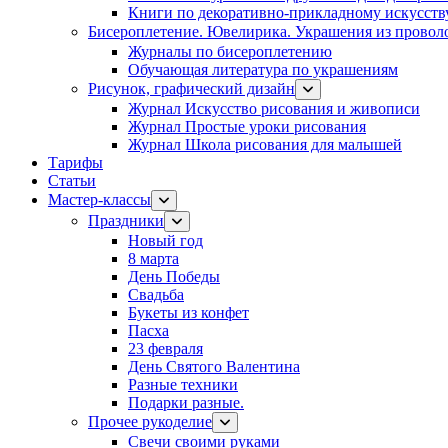
Книги по декоративно-прикладному искусств
Бисероплетение. Ювелирика. Украшения из провол
Журналы по бисероплетению
Обучающая литература по украшениям
Рисунок, графический дизайн
Журнал Искусство рисования и живописи
Журнал Простые уроки рисования
Журнал Школа рисования для малышей
Тарифы
Статьи
Мастер-классы
Праздники
Новый год
8 марта
День Победы
Свадьба
Букеты из конфет
Пасха
23 февраля
День Святого Валентина
Разные техники
Подарки разные.
Прочее рукоделие
Свечи своими руками