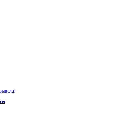
рывала)
рая