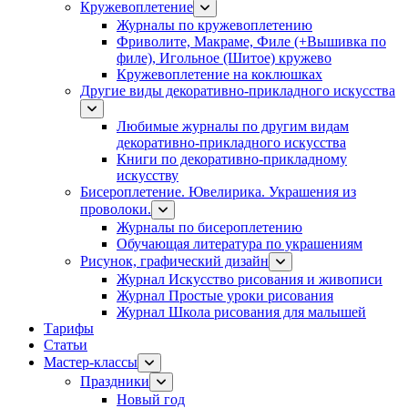
Кружевоплетение
Журналы по кружевоплетению
Фриволите, Макраме, Филе (+Вышивка по
филе), Игольное (Шитое) кружево
Кружевоплетение на коклюшках
Другие виды декоративно-прикладного искусства
Любимые журналы по другим видам
декоративно-прикладного искусства
Книги по декоративно-прикладному
искусству
Бисероплетение. Ювелирика. Украшения из
проволоки.
Журналы по бисероплетению
Обучающая литература по украшениям
Рисунок, графический дизайн
Журнал Искусство рисования и живописи
Журнал Простые уроки рисования
Журнал Школа рисования для малышей
Тарифы
Статьи
Мастер-классы
Праздники
Новый год