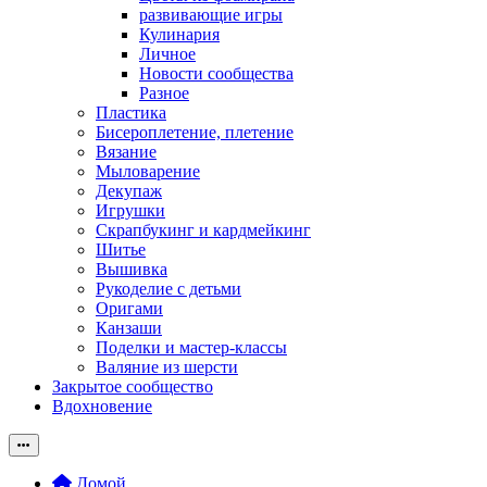
развивающие игры
Кулинария
Личное
Новости сообщества
Разное
Пластика
Бисероплетение, плетение
Вязание
Мыловарение
Декупаж
Игрушки
Скрапбукинг и кардмейкинг
Шитье
Вышивка
Рукоделие с детьми
Оригами
Канзаши
Поделки и мастер-классы
Валяние из шерсти
Закрытое сообщество
Вдохновение
Домой