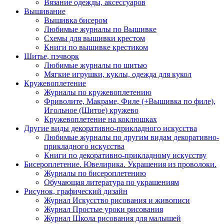
Вязание одежды, аксессуаров
Вышивание
Вышивка бисером
Любимые журналы по Вышивке
Схемы для вышивки крестом
Книги по вышивке крестиком
Шитье, пэчворк
Любимые журналы по шитью
Мягкие игрушки, куклы, одежда для кукол
Кружевоплетение
Журналы по кружевоплетению
Фриволите, Макраме, Филе (+Вышивка по филе),
Игольное (Шитое) кружево
Кружевоплетение на коклюшках
Другие виды декоративно-прикладного искусства
Любимые журналы по другим видам декоративно-
прикладного искусства
Книги по декоративно-прикладному искусству
Бисероплетение. Ювелирика. Украшения из проволоки.
Журналы по бисероплетению
Обучающая литература по украшениям
Рисунок, графический дизайн
Журнал Искусство рисования и живописи
Журнал Простые уроки рисования
Журнал Школа рисования для малышей