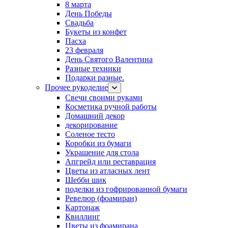
8 марта
День Победы
Свадьба
Букеты из конфет
Пасха
23 февраля
День Святого Валентина
Разные техники
Подарки разные.
Прочее рукоделие
Свечи своими руками
Косметика ручной работы
Домашний декор
декорирование
Соленое тесто
Коробки из бумаги
Украшение для стола
Апгрейд или реставрация
Цветы из атласных лент
Шебби шик
поделки из гофрированной бумаги
Ревелюр (фоамиран)
Картонаж
Квиллинг
Цветы из фоамирана