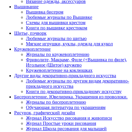
Вязание одежды, аксессуаров
Вышивание
Вышивка бисером
Любимые журналы по Вышивке
Схемы для вышивки крестом
Книги по вышивке крестиком
Шитье, пэчворк
Любимые журналы по шитью
Мягкие игрушки, куклы, одежда для кукол
Кружевоплетение
Журналы по кружевоплетению
Фриволите, Макраме, Филе (+Вышивка по филе),
Игольное (Шитое) кружево
Кружевоплетение на коклюшках
Другие виды декоративно-прикладного искусства
Любимые журналы по другим видам декоративно-
прикладного искусства
Книги по декоративно-прикладному искусству
Бисероплетение. Ювелирика. Украшения из проволоки.
Журналы по бисероплетению
Обучающая литература по украшениям
Рисунок, графический дизайн
Журнал Искусство рисования и живописи
Журнал Простые уроки рисования
Журнал Школа рисования для малышей