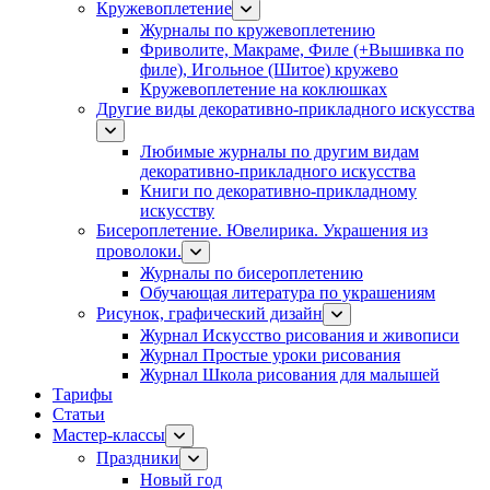
Кружевоплетение
Журналы по кружевоплетению
Фриволите, Макраме, Филе (+Вышивка по
филе), Игольное (Шитое) кружево
Кружевоплетение на коклюшках
Другие виды декоративно-прикладного искусства
Любимые журналы по другим видам
декоративно-прикладного искусства
Книги по декоративно-прикладному
искусству
Бисероплетение. Ювелирика. Украшения из
проволоки.
Журналы по бисероплетению
Обучающая литература по украшениям
Рисунок, графический дизайн
Журнал Искусство рисования и живописи
Журнал Простые уроки рисования
Журнал Школа рисования для малышей
Тарифы
Статьи
Мастер-классы
Праздники
Новый год