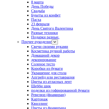
8 марта
День Победы
Свадьба
Букеты из конфет
Пасха
23 февраля
День Святого Валентина
Разные техники
Подарки разные.
Прочее рукоделие
Свечи своими руками
Косметика ручной работы
Домашний декор
декорирование
Соленое тесто
Коробки из бумаги
Украшение для стола
Апгрейд или реставрация
Цветы из атласных лент
Шебби шик
поделки из гофрированной бумаги
Ревелюр (фоамиран)
Картонаж
Квиллинг
Цветы из фоамирана