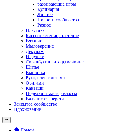
развивающие игры
Кулинария
Личное
Новости сообщества
Разное
Пластика
Бисероплетение, плетение
Вязание
Мыловарение
Декупаж
Игрушки
Скрапбукинг и кардмейкинг
Шитье
Вышивка
Рукоделие с детьми
Оригами
Канзаши
Поделки и мастер-классы
Валяние из шерсти
Закрытое сообщество
Вдохновение
Домой