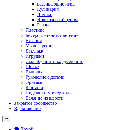
развивающие игры
Кулинария
Личное
Новости сообщества
Разное
Пластика
Бисероплетение, плетение
Вязание
Мыловарение
Декупаж
Игрушки
Скрапбукинг и кардмейкинг
Шитье
Вышивка
Рукоделие с детьми
Оригами
Канзаши
Поделки и мастер-классы
Валяние из шерсти
Закрытое сообщество
Вдохновение
Домой