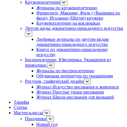
Кружевоплетение
Журналы по кружевоплетению
Фриволите, Макраме, Филе (+Вышивка по
филе), Игольное (Шитое) кружево
Кружевоплетение на коклюшках
Другие виды декоративно-прикладного искусства
Любимые журналы по другим видам
декоративно-прикладного искусства
Книги по декоративно-прикладному
искусству
Бисероплетение. Ювелирика. Украшения из
проволоки.
Журналы по бисероплетению
Обучающая литература по украшениям
Рисунок, графический дизайн
Журнал Искусство рисования и живописи
Журнал Простые уроки рисования
Журнал Школа рисования для малышей
Тарифы
Статьи
Мастер-классы
Праздники
Новый год