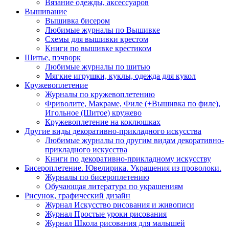
Вязание одежды, аксессуаров
Вышивание
Вышивка бисером
Любимые журналы по Вышивке
Схемы для вышивки крестом
Книги по вышивке крестиком
Шитье, пэчворк
Любимые журналы по шитью
Мягкие игрушки, куклы, одежда для кукол
Кружевоплетение
Журналы по кружевоплетению
Фриволите, Макраме, Филе (+Вышивка по филе),
Игольное (Шитое) кружево
Кружевоплетение на коклюшках
Другие виды декоративно-прикладного искусства
Любимые журналы по другим видам декоративно-
прикладного искусства
Книги по декоративно-прикладному искусству
Бисероплетение. Ювелирика. Украшения из проволоки.
Журналы по бисероплетению
Обучающая литература по украшениям
Рисунок, графический дизайн
Журнал Искусство рисования и живописи
Журнал Простые уроки рисования
Журнал Школа рисования для малышей