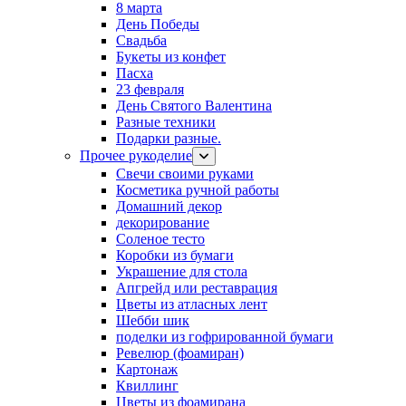
8 марта
День Победы
Свадьба
Букеты из конфет
Пасха
23 февраля
День Святого Валентина
Разные техники
Подарки разные.
Прочее рукоделие
Свечи своими руками
Косметика ручной работы
Домашний декор
декорирование
Соленое тесто
Коробки из бумаги
Украшение для стола
Апгрейд или реставрация
Цветы из атласных лент
Шебби шик
поделки из гофрированной бумаги
Ревелюр (фоамиран)
Картонаж
Квиллинг
Цветы из фоамирана