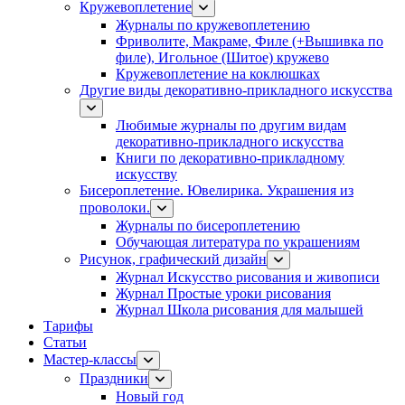
Кружевоплетение
Журналы по кружевоплетению
Фриволите, Макраме, Филе (+Вышивка по
филе), Игольное (Шитое) кружево
Кружевоплетение на коклюшках
Другие виды декоративно-прикладного искусства
Любимые журналы по другим видам
декоративно-прикладного искусства
Книги по декоративно-прикладному
искусству
Бисероплетение. Ювелирика. Украшения из
проволоки.
Журналы по бисероплетению
Обучающая литература по украшениям
Рисунок, графический дизайн
Журнал Искусство рисования и живописи
Журнал Простые уроки рисования
Журнал Школа рисования для малышей
Тарифы
Статьи
Мастер-классы
Праздники
Новый год