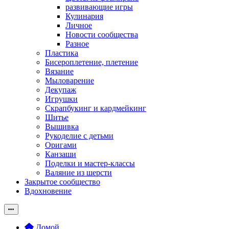
развивающие игры
Кулинария
Личное
Новости сообщества
Разное
Пластика
Бисероплетение, плетение
Вязание
Мыловарение
Декупаж
Игрушки
Скрапбукинг и кардмейкинг
Шитье
Вышивка
Рукоделие с детьми
Оригами
Канзаши
Поделки и мастер-классы
Валяние из шерсти
Закрытое сообщество
Вдохновение
Домой