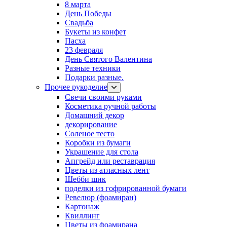
8 марта
День Победы
Свадьба
Букеты из конфет
Пасха
23 февраля
День Святого Валентина
Разные техники
Подарки разные.
Прочее рукоделие
Свечи своими руками
Косметика ручной работы
Домашний декор
декорирование
Соленое тесто
Коробки из бумаги
Украшение для стола
Апгрейд или реставрация
Цветы из атласных лент
Шебби шик
поделки из гофрированной бумаги
Ревелюр (фоамиран)
Картонаж
Квиллинг
Цветы из фоамирана