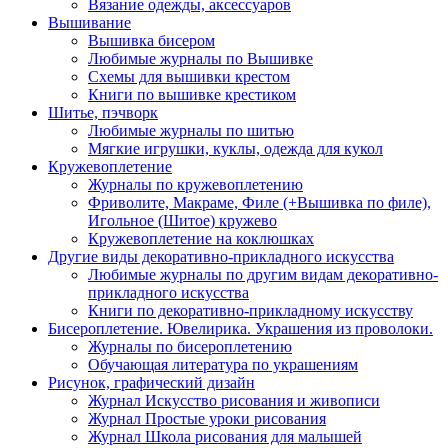
Вязание одежды, аксессуаров
Вышивание
Вышивка бисером
Любимые журналы по Вышивке
Схемы для вышивки крестом
Книги по вышивке крестиком
Шитье, пэчворк
Любимые журналы по шитью
Мягкие игрушки, куклы, одежда для кукол
Кружевоплетение
Журналы по кружевоплетению
Фриволите, Макраме, Филе (+Вышивка по филе),
Игольное (Шитое) кружево
Кружевоплетение на коклюшках
Другие виды декоративно-прикладного искусства
Любимые журналы по другим видам декоративно-
прикладного искусства
Книги по декоративно-прикладному искусству
Бисероплетение. Ювелирика. Украшения из проволоки.
Журналы по бисероплетению
Обучающая литература по украшениям
Рисунок, графический дизайн
Журнал Искусство рисования и живописи
Журнал Простые уроки рисования
Журнал Школа рисования для малышей