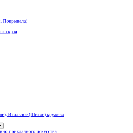
ы, Покрывала)
зка края
е), Игольное (Шитое) кружево
вно-прикладного искусства