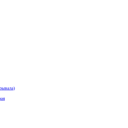
рывала)
рая