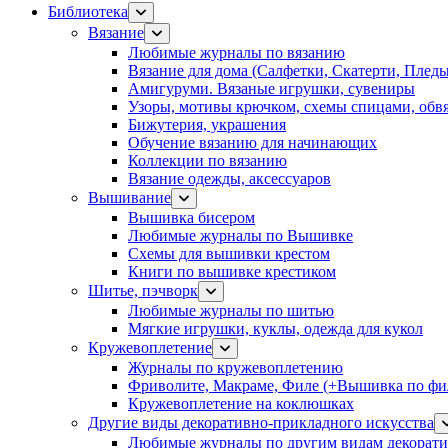
Библиотека
Вязание
Любимые журналы по вязанию
Вязание для дома (Салфетки, Скатерти, Плед
Амигуруми. Вязаные игрушки, сувениры
Узоры, мотивы крючком, схемы спицами, обвя
Бижутерия, украшения
Обучение вязанию для начинающих
Коллекции по вязанию
Вязание одежды, аксессуаров
Вышивание
Вышивка бисером
Любимые журналы по Вышивке
Схемы для вышивки крестом
Книги по вышивке крестиком
Шитье, пэчворк
Любимые журналы по шитью
Мягкие игрушки, куклы, одежда для кукол
Кружевоплетение
Журналы по кружевоплетению
Фриволите, Макраме, Филе (+Вышивка по фил
Кружевоплетение на коклюшках
Другие виды декоративно-прикладного искусства
Любимые журналы по другим видам декорати