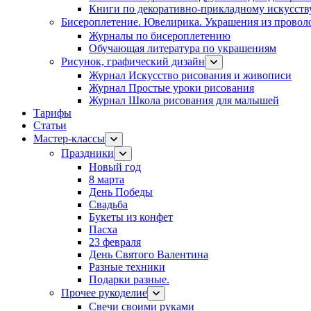
Книги по декоративно-прикладному искусств
Бисероплетение. Ювелирика. Украшения из провол
Журналы по бисероплетению
Обучающая литература по украшениям
Рисунок, графический дизайн
Журнал Искусство рисования и живописи
Журнал Простые уроки рисования
Журнал Школа рисования для малышей
Тарифы
Статьи
Мастер-классы
Праздники
Новый год
8 марта
День Победы
Свадьба
Букеты из конфет
Пасха
23 февраля
День Святого Валентина
Разные техники
Подарки разные.
Прочее рукоделие
Свечи своими руками