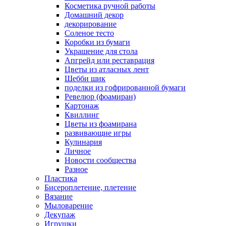
Косметика ручной работы
Домашний декор
декорирование
Соленое тесто
Коробки из бумаги
Украшение для стола
Апгрейд или реставрация
Цветы из атласных лент
Шебби шик
поделки из гофрированной бумаги
Ревелюр (фоамиран)
Картонаж
Квиллинг
Цветы из фоамирана
развивающие игры
Кулинария
Личное
Новости сообщества
Разное
Пластика
Бисероплетение, плетение
Вязание
Мыловарение
Декупаж
Игрушки