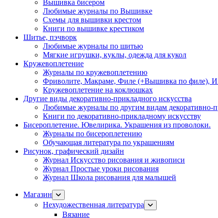
Вышивка бисером
Любимые журналы по Вышивке
Схемы для вышивки крестом
Книги по вышивке крестиком
Шитье, пэчворк
Любимые журналы по шитью
Мягкие игрушки, куклы, одежда для кукол
Кружевоплетение
Журналы по кружевоплетению
Фриволите, Макраме, Филе (+Вышивка по филе), И
Кружевоплетение на коклюшках
Другие виды декоративно-прикладного искусства
Любимые журналы по другим видам декоративно-п
Книги по декоративно-прикладному искусству
Бисероплетение. Ювелирика. Украшения из проволоки.
Журналы по бисероплетению
Обучающая литература по украшениям
Рисунок, графический дизайн
Журнал Искусство рисования и живописи
Журнал Простые уроки рисования
Журнал Школа рисования для малышей
Магазин
Нехудожественная литература
Вязание