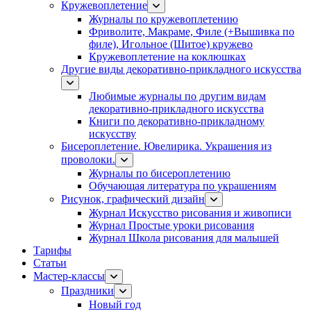
Кружевоплетение
Журналы по кружевоплетению
Фриволите, Макраме, Филе (+Вышивка по
филе), Игольное (Шитое) кружево
Кружевоплетение на коклюшках
Другие виды декоративно-прикладного искусства
Любимые журналы по другим видам
декоративно-прикладного искусства
Книги по декоративно-прикладному
искусству
Бисероплетение. Ювелирика. Украшения из
проволоки.
Журналы по бисероплетению
Обучающая литература по украшениям
Рисунок, графический дизайн
Журнал Искусство рисования и живописи
Журнал Простые уроки рисования
Журнал Школа рисования для малышей
Тарифы
Статьи
Мастер-классы
Праздники
Новый год