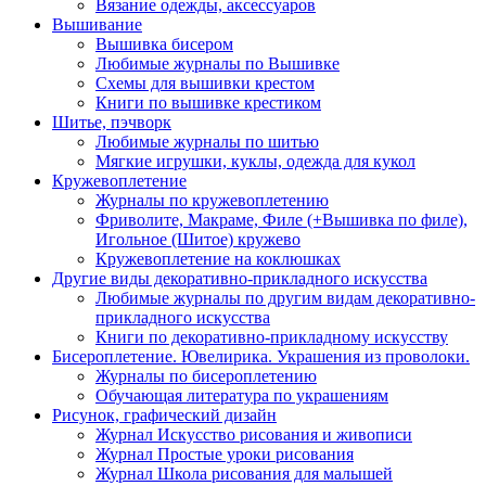
Вязание одежды, аксессуаров
Вышивание
Вышивка бисером
Любимые журналы по Вышивке
Схемы для вышивки крестом
Книги по вышивке крестиком
Шитье, пэчворк
Любимые журналы по шитью
Мягкие игрушки, куклы, одежда для кукол
Кружевоплетение
Журналы по кружевоплетению
Фриволите, Макраме, Филе (+Вышивка по филе),
Игольное (Шитое) кружево
Кружевоплетение на коклюшках
Другие виды декоративно-прикладного искусства
Любимые журналы по другим видам декоративно-
прикладного искусства
Книги по декоративно-прикладному искусству
Бисероплетение. Ювелирика. Украшения из проволоки.
Журналы по бисероплетению
Обучающая литература по украшениям
Рисунок, графический дизайн
Журнал Искусство рисования и живописи
Журнал Простые уроки рисования
Журнал Школа рисования для малышей