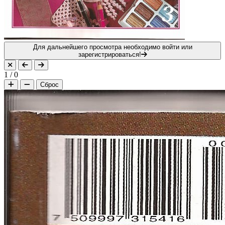
Для дальнейшего просмотра необходимо войти или
зарегистрироваться!
1
/
0
Сброс