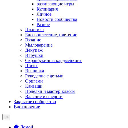
развивающие игры
Кулинария
Личное
Новости сообщества
Разное
Пластика
Бисероплетение, плетение
Вязание
Мыловарение
Декупаж
Игрушки
Скрапбукинг и кардмейкинг
Шитье
Вышивка
Рукоделие с детьми
Оригами
Канзаши
Поделки и мастер-классы
Валяние из шерсти
Закрытое сообщество
Вдохновение
Домой