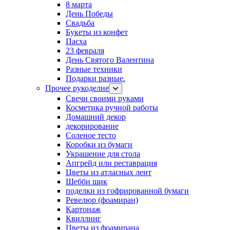
8 марта
День Победы
Свадьба
Букеты из конфет
Пасха
23 февраля
День Святого Валентина
Разные техники
Подарки разные.
Прочее рукоделие
Свечи своими руками
Косметика ручной работы
Домашний декор
декорирование
Соленое тесто
Коробки из бумаги
Украшение для стола
Апгрейд или реставрация
Цветы из атласных лент
Шебби шик
поделки из гофрированной бумаги
Ревелюр (фоамиран)
Картонаж
Квиллинг
Цветы из фоамирана