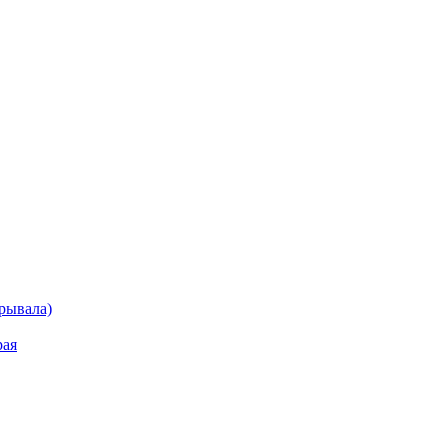
рывала)
рая