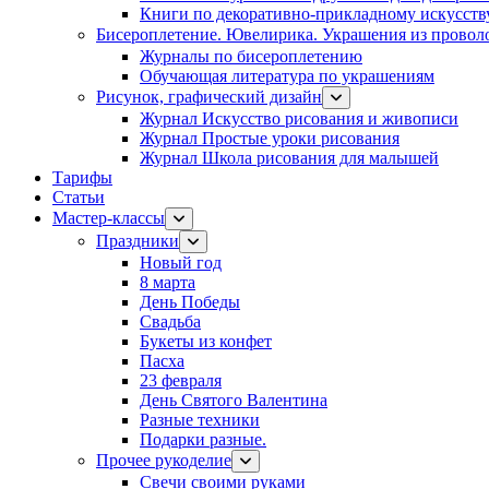
Книги по декоративно-прикладному искусств
Бисероплетение. Ювелирика. Украшения из провол
Журналы по бисероплетению
Обучающая литература по украшениям
Рисунок, графический дизайн
Журнал Искусство рисования и живописи
Журнал Простые уроки рисования
Журнал Школа рисования для малышей
Тарифы
Статьи
Мастер-классы
Праздники
Новый год
8 марта
День Победы
Свадьба
Букеты из конфет
Пасха
23 февраля
День Святого Валентина
Разные техники
Подарки разные.
Прочее рукоделие
Свечи своими руками