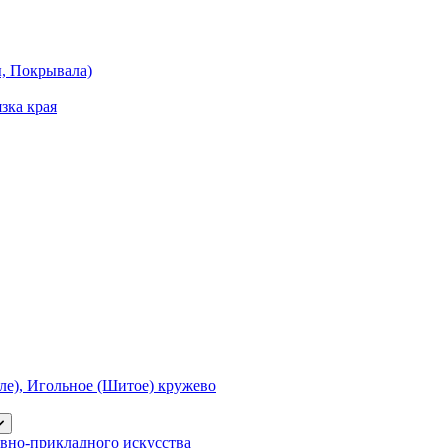
ы, Покрывала)
зка края
е), Игольное (Шитое) кружево
вно-прикладного искусства