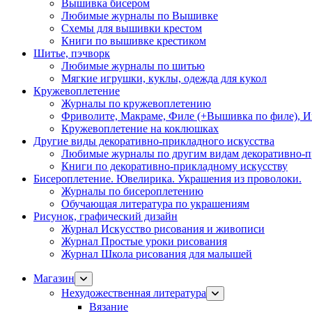
Вышивка бисером
Любимые журналы по Вышивке
Схемы для вышивки крестом
Книги по вышивке крестиком
Шитье, пэчворк
Любимые журналы по шитью
Мягкие игрушки, куклы, одежда для кукол
Кружевоплетение
Журналы по кружевоплетению
Фриволите, Макраме, Филе (+Вышивка по филе), И
Кружевоплетение на коклюшках
Другие виды декоративно-прикладного искусства
Любимые журналы по другим видам декоративно-п
Книги по декоративно-прикладному искусству
Бисероплетение. Ювелирика. Украшения из проволоки.
Журналы по бисероплетению
Обучающая литература по украшениям
Рисунок, графический дизайн
Журнал Искусство рисования и живописи
Журнал Простые уроки рисования
Журнал Школа рисования для малышей
Магазин
Нехудожественная литература
Вязание