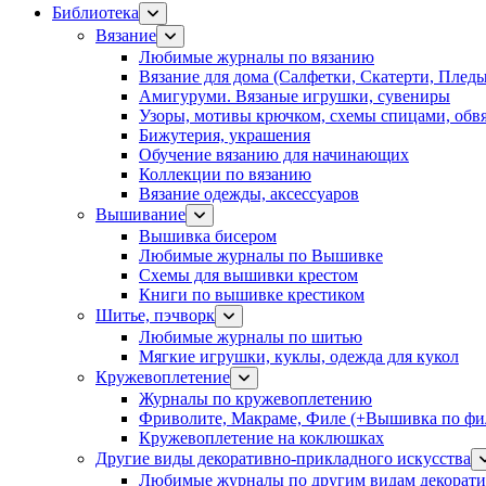
Библиотека
Вязание
Любимые журналы по вязанию
Вязание для дома (Салфетки, Скатерти, Плед
Амигуруми. Вязаные игрушки, сувениры
Узоры, мотивы крючком, схемы спицами, обвя
Бижутерия, украшения
Обучение вязанию для начинающих
Коллекции по вязанию
Вязание одежды, аксессуаров
Вышивание
Вышивка бисером
Любимые журналы по Вышивке
Схемы для вышивки крестом
Книги по вышивке крестиком
Шитье, пэчворк
Любимые журналы по шитью
Мягкие игрушки, куклы, одежда для кукол
Кружевоплетение
Журналы по кружевоплетению
Фриволите, Макраме, Филе (+Вышивка по фил
Кружевоплетение на коклюшках
Другие виды декоративно-прикладного искусства
Любимые журналы по другим видам декорати