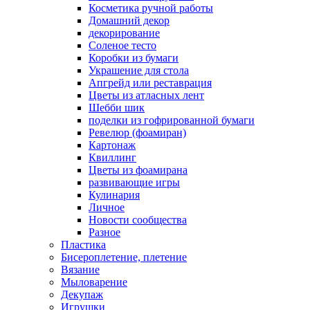
Косметика ручной работы
Домашний декор
декорирование
Соленое тесто
Коробки из бумаги
Украшение для стола
Апгрейд или реставрация
Цветы из атласных лент
Шебби шик
поделки из гофрированной бумаги
Ревелюр (фоамиран)
Картонаж
Квиллинг
Цветы из фоамирана
развивающие игры
Кулинария
Личное
Новости сообщества
Разное
Пластика
Бисероплетение, плетение
Вязание
Мыловарение
Декупаж
Игрушки