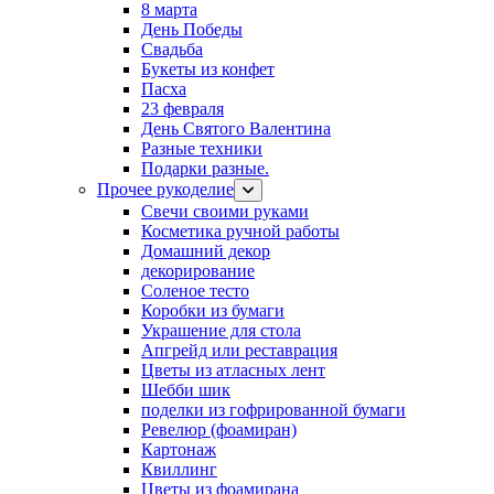
8 марта
День Победы
Свадьба
Букеты из конфет
Пасха
23 февраля
День Святого Валентина
Разные техники
Подарки разные.
Прочее рукоделие
Свечи своими руками
Косметика ручной работы
Домашний декор
декорирование
Соленое тесто
Коробки из бумаги
Украшение для стола
Апгрейд или реставрация
Цветы из атласных лент
Шебби шик
поделки из гофрированной бумаги
Ревелюр (фоамиран)
Картонаж
Квиллинг
Цветы из фоамирана