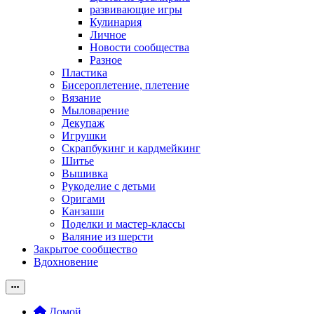
развивающие игры
Кулинария
Личное
Новости сообщества
Разное
Пластика
Бисероплетение, плетение
Вязание
Мыловарение
Декупаж
Игрушки
Скрапбукинг и кардмейкинг
Шитье
Вышивка
Рукоделие с детьми
Оригами
Канзаши
Поделки и мастер-классы
Валяние из шерсти
Закрытое сообщество
Вдохновение
Домой