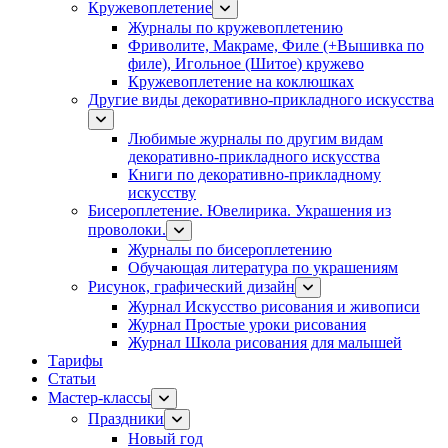
Кружевоплетение
Журналы по кружевоплетению
Фриволите, Макраме, Филе (+Вышивка по
филе), Игольное (Шитое) кружево
Кружевоплетение на коклюшках
Другие виды декоративно-прикладного искусства
Любимые журналы по другим видам
декоративно-прикладного искусства
Книги по декоративно-прикладному
искусству
Бисероплетение. Ювелирика. Украшения из
проволоки.
Журналы по бисероплетению
Обучающая литература по украшениям
Рисунок, графический дизайн
Журнал Искусство рисования и живописи
Журнал Простые уроки рисования
Журнал Школа рисования для малышей
Тарифы
Статьи
Мастер-классы
Праздники
Новый год