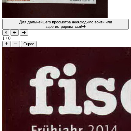
Для дальнейшего просмотра необходимо войти или
зарегистрироваться!
1
/
0
Сброс