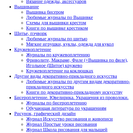
Вязание одежды, аксессуаров
Вышивание
Вышивка бисером
Любимые журналы по Вышивке
Схемы для вышивки крестом
Книги по вышивке крестиком
Шитье, пэчворк
Любимые журналы по шитью
Мягкие игрушки, куклы, одежда для кукол
Кружевоплетение
Журналы по кружевоплетению
Фриволите, Макраме, Филе (+Вышивка по филе),
Игольное (Шитое) кружево
Кружевоплетение на коклюшках
Другие виды декоративно-прикладного искусства
Любимые журналы по другим видам декоративно-
прикладного искусства
Книги по декоративно-прикладному искусству
Бисероплетение. Ювелирика. Украшения из проволоки.
Журналы по бисероплетению
Обучающая литература по украшениям
Рисунок, графический дизайн
Журнал Искусство рисования и живописи
Журнал Простые уроки рисования
Журнал Школа рисования для малышей