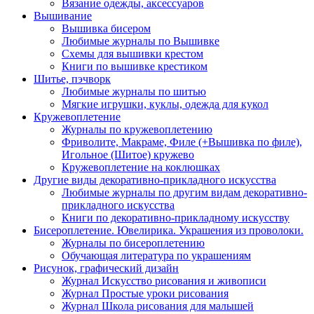
Вязание одежды, аксессуаров
Вышивание
Вышивка бисером
Любимые журналы по Вышивке
Схемы для вышивки крестом
Книги по вышивке крестиком
Шитье, пэчворк
Любимые журналы по шитью
Мягкие игрушки, куклы, одежда для кукол
Кружевоплетение
Журналы по кружевоплетению
Фриволите, Макраме, Филе (+Вышивка по филе),
Игольное (Шитое) кружево
Кружевоплетение на коклюшках
Другие виды декоративно-прикладного искусства
Любимые журналы по другим видам декоративно-
прикладного искусства
Книги по декоративно-прикладному искусству
Бисероплетение. Ювелирика. Украшения из проволоки.
Журналы по бисероплетению
Обучающая литература по украшениям
Рисунок, графический дизайн
Журнал Искусство рисования и живописи
Журнал Простые уроки рисования
Журнал Школа рисования для малышей