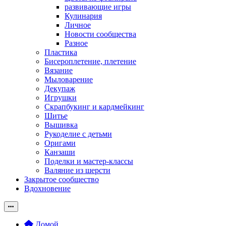
развивающие игры
Кулинария
Личное
Новости сообщества
Разное
Пластика
Бисероплетение, плетение
Вязание
Мыловарение
Декупаж
Игрушки
Скрапбукинг и кардмейкинг
Шитье
Вышивка
Рукоделие с детьми
Оригами
Канзаши
Поделки и мастер-классы
Валяние из шерсти
Закрытое сообщество
Вдохновение
Домой