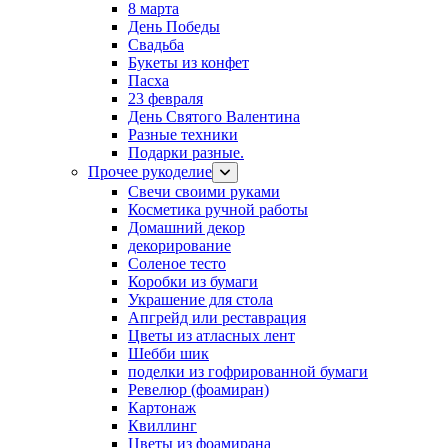
8 марта
День Победы
Свадьба
Букеты из конфет
Пасха
23 февраля
День Святого Валентина
Разные техники
Подарки разные.
Прочее рукоделие
Свечи своими руками
Косметика ручной работы
Домашний декор
декорирование
Соленое тесто
Коробки из бумаги
Украшение для стола
Апгрейд или реставрация
Цветы из атласных лент
Шебби шик
поделки из гофрированной бумаги
Ревелюр (фоамиран)
Картонаж
Квиллинг
Цветы из фоамирана