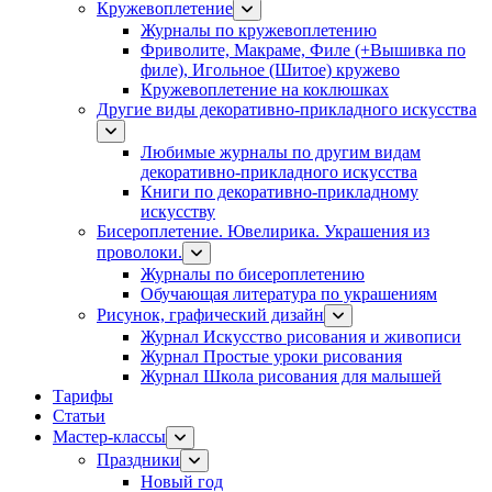
Кружевоплетение
Журналы по кружевоплетению
Фриволите, Макраме, Филе (+Вышивка по
филе), Игольное (Шитое) кружево
Кружевоплетение на коклюшках
Другие виды декоративно-прикладного искусства
Любимые журналы по другим видам
декоративно-прикладного искусства
Книги по декоративно-прикладному
искусству
Бисероплетение. Ювелирика. Украшения из
проволоки.
Журналы по бисероплетению
Обучающая литература по украшениям
Рисунок, графический дизайн
Журнал Искусство рисования и живописи
Журнал Простые уроки рисования
Журнал Школа рисования для малышей
Тарифы
Статьи
Мастер-классы
Праздники
Новый год