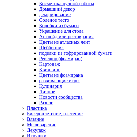
Косметика ручной работы
Домашний декор
декорирование
Соленое тесто
Коробки из бумаги
Украшение для стола
Апгрейд или реставрация
Цветы из атласных лент
Шебби шик
поделки из гофрированной бумаги
Ревелюр (фоамиран)
Картонаж
Квиллинг
Цветы из фоамирана
развивающие игры
Кулинария
Личное
Новости сообщества
Разное
Пластика
Бисероплетение, плетение
Вязание
Мыловарение
Декупаж
Игрушки