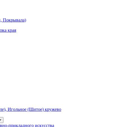
ы, Покрывала)
зка края
е), Игольное (Шитое) кружево
вно-прикладного искусства