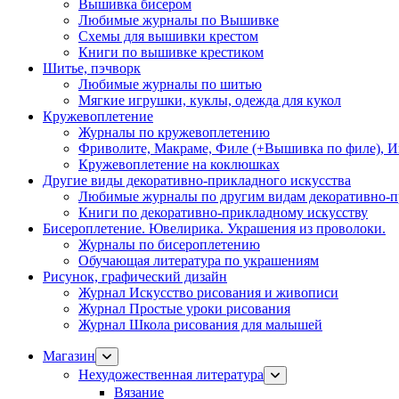
Вышивка бисером
Любимые журналы по Вышивке
Схемы для вышивки крестом
Книги по вышивке крестиком
Шитье, пэчворк
Любимые журналы по шитью
Мягкие игрушки, куклы, одежда для кукол
Кружевоплетение
Журналы по кружевоплетению
Фриволите, Макраме, Филе (+Вышивка по филе), И
Кружевоплетение на коклюшках
Другие виды декоративно-прикладного искусства
Любимые журналы по другим видам декоративно-п
Книги по декоративно-прикладному искусству
Бисероплетение. Ювелирика. Украшения из проволоки.
Журналы по бисероплетению
Обучающая литература по украшениям
Рисунок, графический дизайн
Журнал Искусство рисования и живописи
Журнал Простые уроки рисования
Журнал Школа рисования для малышей
Магазин
Нехудожественная литература
Вязание