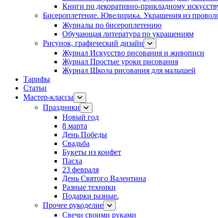
Книги по декоративно-прикладному искусств
Бисероплетение. Ювелирика. Украшения из провол
Журналы по бисероплетению
Обучающая литература по украшениям
Рисунок, графический дизайн
Журнал Искусство рисования и живописи
Журнал Простые уроки рисования
Журнал Школа рисования для малышей
Тарифы
Статьи
Мастер-классы
Праздники
Новый год
8 марта
День Победы
Свадьба
Букеты из конфет
Пасха
23 февраля
День Святого Валентина
Разные техники
Подарки разные.
Прочее рукоделие
Свечи своими руками