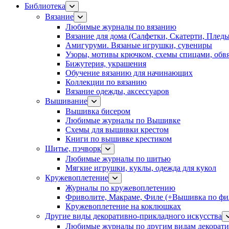
Библиотека
Вязание
Любимые журналы по вязанию
Вязание для дома (Салфетки, Скатерти, Плед
Амигуруми. Вязаные игрушки, сувениры
Узоры, мотивы крючком, схемы спицами, обвя
Бижутерия, украшения
Обучение вязанию для начинающих
Коллекции по вязанию
Вязание одежды, аксессуаров
Вышивание
Вышивка бисером
Любимые журналы по Вышивке
Схемы для вышивки крестом
Книги по вышивке крестиком
Шитье, пэчворк
Любимые журналы по шитью
Мягкие игрушки, куклы, одежда для кукол
Кружевоплетение
Журналы по кружевоплетению
Фриволите, Макраме, Филе (+Вышивка по фил
Кружевоплетение на коклюшках
Другие виды декоративно-прикладного искусства
Любимые журналы по другим видам декорати