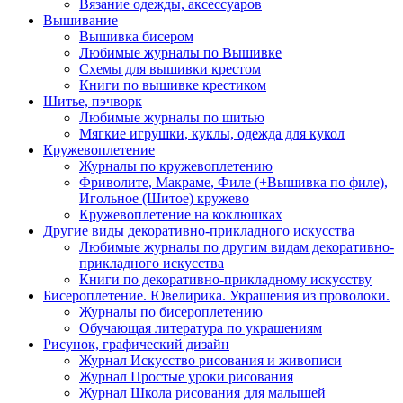
Вязание одежды, аксессуаров
Вышивание
Вышивка бисером
Любимые журналы по Вышивке
Схемы для вышивки крестом
Книги по вышивке крестиком
Шитье, пэчворк
Любимые журналы по шитью
Мягкие игрушки, куклы, одежда для кукол
Кружевоплетение
Журналы по кружевоплетению
Фриволите, Макраме, Филе (+Вышивка по филе),
Игольное (Шитое) кружево
Кружевоплетение на коклюшках
Другие виды декоративно-прикладного искусства
Любимые журналы по другим видам декоративно-
прикладного искусства
Книги по декоративно-прикладному искусству
Бисероплетение. Ювелирика. Украшения из проволоки.
Журналы по бисероплетению
Обучающая литература по украшениям
Рисунок, графический дизайн
Журнал Искусство рисования и живописи
Журнал Простые уроки рисования
Журнал Школа рисования для малышей