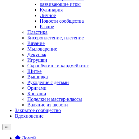
развивающие игры
Кулинария
Личное
Новости сообщества
Разное
Пластика
Бисероплетение, плетение
Вязание
Мыловарение
Декупаж
Игрушки
Скрапбукинг и кардмейкинг
Шитье
Вышивка
Рукоделие с детьми
Оригами
Канзаши
Поделки и мастер-классы
Валяние из шерсти
Закрытое сообщество
Вдохновение
Домой