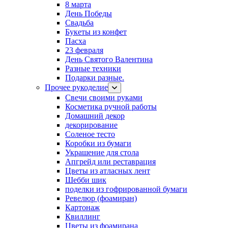
8 марта
День Победы
Свадьба
Букеты из конфет
Пасха
23 февраля
День Святого Валентина
Разные техники
Подарки разные.
Прочее рукоделие
Свечи своими руками
Косметика ручной работы
Домашний декор
декорирование
Соленое тесто
Коробки из бумаги
Украшение для стола
Апгрейд или реставрация
Цветы из атласных лент
Шебби шик
поделки из гофрированной бумаги
Ревелюр (фоамиран)
Картонаж
Квиллинг
Цветы из фоамирана