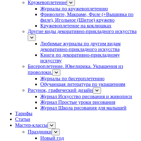
Кружевоплетение
Журналы по кружевоплетению
Фриволите, Макраме, Филе (+Вышивка по
филе), Игольное (Шитое) кружево
Кружевоплетение на коклюшках
Другие виды декоративно-прикладного искусства
Любимые журналы по другим видам
декоративно-прикладного искусства
Книги по декоративно-прикладному
искусству
Бисероплетение. Ювелирика. Украшения из
проволоки.
Журналы по бисероплетению
Обучающая литература по украшениям
Рисунок, графический дизайн
Журнал Искусство рисования и живописи
Журнал Простые уроки рисования
Журнал Школа рисования для малышей
Тарифы
Статьи
Мастер-классы
Праздники
Новый год