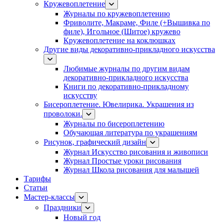
Кружевоплетение
Журналы по кружевоплетению
Фриволите, Макраме, Филе (+Вышивка по
филе), Игольное (Шитое) кружево
Кружевоплетение на коклюшках
Другие виды декоративно-прикладного искусства
Любимые журналы по другим видам
декоративно-прикладного искусства
Книги по декоративно-прикладному
искусству
Бисероплетение. Ювелирика. Украшения из
проволоки.
Журналы по бисероплетению
Обучающая литература по украшениям
Рисунок, графический дизайн
Журнал Искусство рисования и живописи
Журнал Простые уроки рисования
Журнал Школа рисования для малышей
Тарифы
Статьи
Мастер-классы
Праздники
Новый год