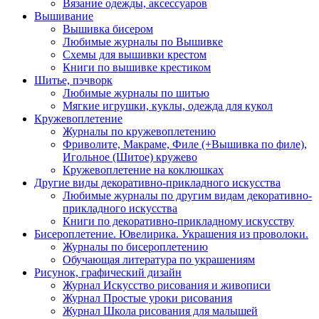
Вязание одежды, аксессуаров
Вышивание
Вышивка бисером
Любимые журналы по Вышивке
Схемы для вышивки крестом
Книги по вышивке крестиком
Шитье, пэчворк
Любимые журналы по шитью
Мягкие игрушки, куклы, одежда для кукол
Кружевоплетение
Журналы по кружевоплетению
Фриволите, Макраме, Филе (+Вышивка по филе),
Игольное (Шитое) кружево
Кружевоплетение на коклюшках
Другие виды декоративно-прикладного искусства
Любимые журналы по другим видам декоративно-
прикладного искусства
Книги по декоративно-прикладному искусству
Бисероплетение. Ювелирика. Украшения из проволоки.
Журналы по бисероплетению
Обучающая литература по украшениям
Рисунок, графический дизайн
Журнал Искусство рисования и живописи
Журнал Простые уроки рисования
Журнал Школа рисования для малышей