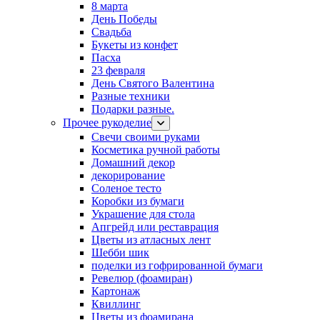
8 марта
День Победы
Свадьба
Букеты из конфет
Пасха
23 февраля
День Святого Валентина
Разные техники
Подарки разные.
Прочее рукоделие
Свечи своими руками
Косметика ручной работы
Домашний декор
декорирование
Соленое тесто
Коробки из бумаги
Украшение для стола
Апгрейд или реставрация
Цветы из атласных лент
Шебби шик
поделки из гофрированной бумаги
Ревелюр (фоамиран)
Картонаж
Квиллинг
Цветы из фоамирана