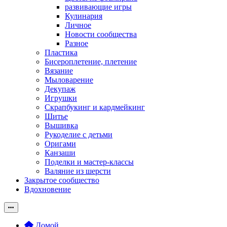
развивающие игры
Кулинария
Личное
Новости сообщества
Разное
Пластика
Бисероплетение, плетение
Вязание
Мыловарение
Декупаж
Игрушки
Скрапбукинг и кардмейкинг
Шитье
Вышивка
Рукоделие с детьми
Оригами
Канзаши
Поделки и мастер-классы
Валяние из шерсти
Закрытое сообщество
Вдохновение
Домой