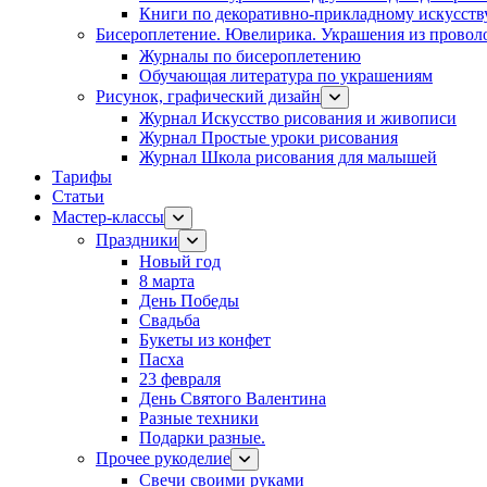
Книги по декоративно-прикладному искусств
Бисероплетение. Ювелирика. Украшения из провол
Журналы по бисероплетению
Обучающая литература по украшениям
Рисунок, графический дизайн
Журнал Искусство рисования и живописи
Журнал Простые уроки рисования
Журнал Школа рисования для малышей
Тарифы
Статьи
Мастер-классы
Праздники
Новый год
8 марта
День Победы
Свадьба
Букеты из конфет
Пасха
23 февраля
День Святого Валентина
Разные техники
Подарки разные.
Прочее рукоделие
Свечи своими руками