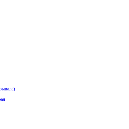
рывала)
рая