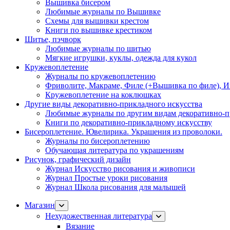
Вышивка бисером
Любимые журналы по Вышивке
Схемы для вышивки крестом
Книги по вышивке крестиком
Шитье, пэчворк
Любимые журналы по шитью
Мягкие игрушки, куклы, одежда для кукол
Кружевоплетение
Журналы по кружевоплетению
Фриволите, Макраме, Филе (+Вышивка по филе), И
Кружевоплетение на коклюшках
Другие виды декоративно-прикладного искусства
Любимые журналы по другим видам декоративно-п
Книги по декоративно-прикладному искусству
Бисероплетение. Ювелирика. Украшения из проволоки.
Журналы по бисероплетению
Обучающая литература по украшениям
Рисунок, графический дизайн
Журнал Искусство рисования и живописи
Журнал Простые уроки рисования
Журнал Школа рисования для малышей
Магазин
Нехудожественная литература
Вязание