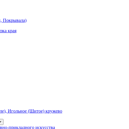
ы, Покрывала)
зка края
е), Игольное (Шитое) кружево
вно-прикладного искусства