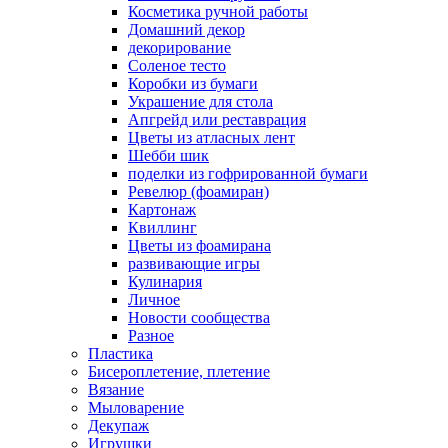
Косметика ручной работы
Домашний декор
декорирование
Соленое тесто
Коробки из бумаги
Украшение для стола
Апгрейд или реставрация
Цветы из атласных лент
Шебби шик
поделки из гофрированной бумаги
Ревелюр (фоамиран)
Картонаж
Квиллинг
Цветы из фоамирана
развивающие игры
Кулинария
Личное
Новости сообщества
Разное
Пластика
Бисероплетение, плетение
Вязание
Мыловарение
Декупаж
Игрушки