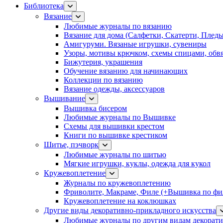
Библиотека
Вязание
Любимые журналы по вязанию
Вязание для дома (Салфетки, Скатерти, Плед
Амигуруми. Вязаные игрушки, сувениры
Узоры, мотивы крючком, схемы спицами, обвя
Бижутерия, украшения
Обучение вязанию для начинающих
Коллекции по вязанию
Вязание одежды, аксессуаров
Вышивание
Вышивка бисером
Любимые журналы по Вышивке
Схемы для вышивки крестом
Книги по вышивке крестиком
Шитье, пэчворк
Любимые журналы по шитью
Мягкие игрушки, куклы, одежда для кукол
Кружевоплетение
Журналы по кружевоплетению
Фриволите, Макраме, Филе (+Вышивка по фил
Кружевоплетение на коклюшках
Другие виды декоративно-прикладного искусства
Любимые журналы по другим видам декорати