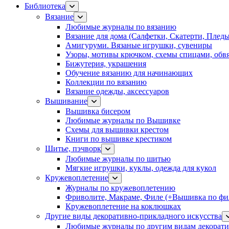
Библиотека
Вязание
Любимые журналы по вязанию
Вязание для дома (Салфетки, Скатерти, Плед
Амигуруми. Вязаные игрушки, сувениры
Узоры, мотивы крючком, схемы спицами, обвя
Бижутерия, украшения
Обучение вязанию для начинающих
Коллекции по вязанию
Вязание одежды, аксессуаров
Вышивание
Вышивка бисером
Любимые журналы по Вышивке
Схемы для вышивки крестом
Книги по вышивке крестиком
Шитье, пэчворк
Любимые журналы по шитью
Мягкие игрушки, куклы, одежда для кукол
Кружевоплетение
Журналы по кружевоплетению
Фриволите, Макраме, Филе (+Вышивка по фил
Кружевоплетение на коклюшках
Другие виды декоративно-прикладного искусства
Любимые журналы по другим видам декорати