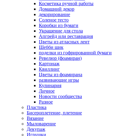
Косметика ручной работы
Домашний декор
декорирование
Соленое тесто
Коробки из бумаги
Украшение для стола
Апгрейд или реставрация
Цветы из атласных лент
Шебби шик
поделки из гофрированной бумаги
Ревелюр (фоамиран)
Картонаж
Квиллинг
Цветы из фоамирана
развивающие игры
Кулинария
Личное
Новости сообщества
Разное
Пластика
Бисероплетение, плетение
Вязание
Мыловарение
Декупаж
Игрушки