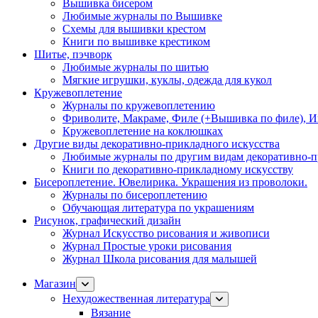
Вышивка бисером
Любимые журналы по Вышивке
Схемы для вышивки крестом
Книги по вышивке крестиком
Шитье, пэчворк
Любимые журналы по шитью
Мягкие игрушки, куклы, одежда для кукол
Кружевоплетение
Журналы по кружевоплетению
Фриволите, Макраме, Филе (+Вышивка по филе), И
Кружевоплетение на коклюшках
Другие виды декоративно-прикладного искусства
Любимые журналы по другим видам декоративно-п
Книги по декоративно-прикладному искусству
Бисероплетение. Ювелирика. Украшения из проволоки.
Журналы по бисероплетению
Обучающая литература по украшениям
Рисунок, графический дизайн
Журнал Искусство рисования и живописи
Журнал Простые уроки рисования
Журнал Школа рисования для малышей
Магазин
Нехудожественная литература
Вязание