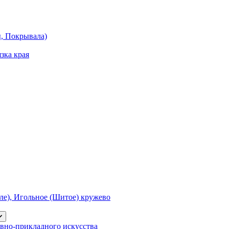
ы, Покрывала)
зка края
е), Игольное (Шитое) кружево
вно-прикладного искусства