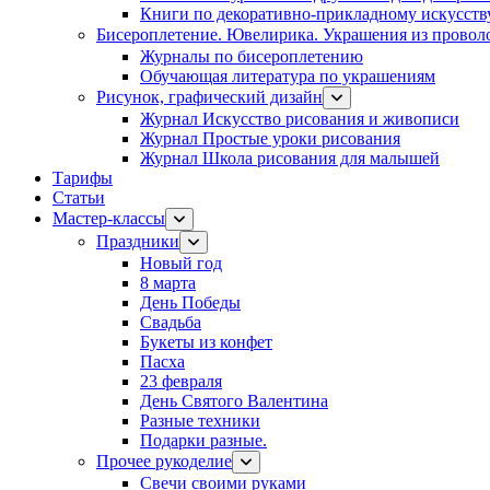
Книги по декоративно-прикладному искусств
Бисероплетение. Ювелирика. Украшения из провол
Журналы по бисероплетению
Обучающая литература по украшениям
Рисунок, графический дизайн
Журнал Искусство рисования и живописи
Журнал Простые уроки рисования
Журнал Школа рисования для малышей
Тарифы
Статьи
Мастер-классы
Праздники
Новый год
8 марта
День Победы
Свадьба
Букеты из конфет
Пасха
23 февраля
День Святого Валентина
Разные техники
Подарки разные.
Прочее рукоделие
Свечи своими руками