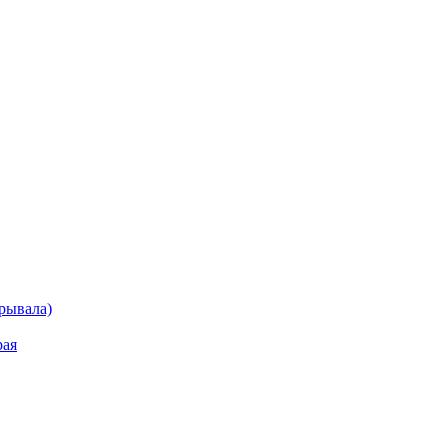
рывала)
рая