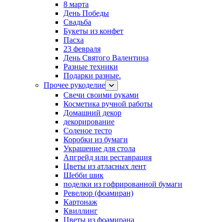
8 марта
День Победы
Свадьба
Букеты из конфет
Пасха
23 февраля
День Святого Валентина
Разные техники
Подарки разные.
Прочее рукоделие
Свечи своими руками
Косметика ручной работы
Домашний декор
декорирование
Соленое тесто
Коробки из бумаги
Украшение для стола
Апгрейд или реставрация
Цветы из атласных лент
Шебби шик
поделки из гофрированной бумаги
Ревелюр (фоамиран)
Картонаж
Квиллинг
Цветы из фоамирана