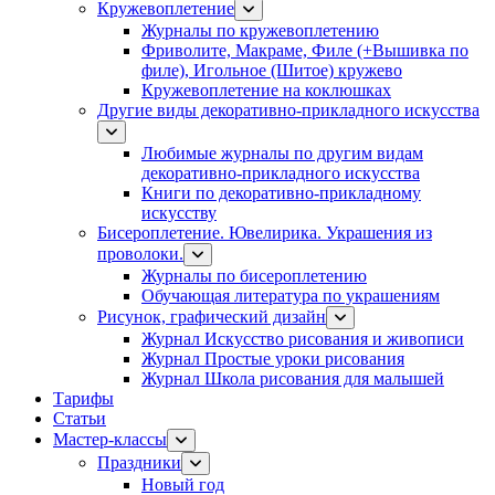
Кружевоплетение
Журналы по кружевоплетению
Фриволите, Макраме, Филе (+Вышивка по
филе), Игольное (Шитое) кружево
Кружевоплетение на коклюшках
Другие виды декоративно-прикладного искусства
Любимые журналы по другим видам
декоративно-прикладного искусства
Книги по декоративно-прикладному
искусству
Бисероплетение. Ювелирика. Украшения из
проволоки.
Журналы по бисероплетению
Обучающая литература по украшениям
Рисунок, графический дизайн
Журнал Искусство рисования и живописи
Журнал Простые уроки рисования
Журнал Школа рисования для малышей
Тарифы
Статьи
Мастер-классы
Праздники
Новый год