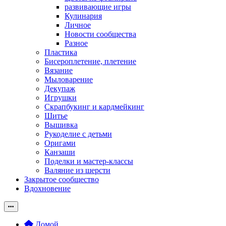
развивающие игры
Кулинария
Личное
Новости сообщества
Разное
Пластика
Бисероплетение, плетение
Вязание
Мыловарение
Декупаж
Игрушки
Скрапбукинг и кардмейкинг
Шитье
Вышивка
Рукоделие с детьми
Оригами
Канзаши
Поделки и мастер-классы
Валяние из шерсти
Закрытое сообщество
Вдохновение
Домой