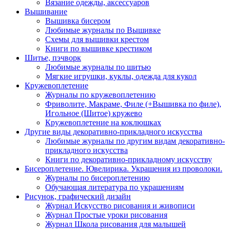
Вязание одежды, аксессуаров
Вышивание
Вышивка бисером
Любимые журналы по Вышивке
Схемы для вышивки крестом
Книги по вышивке крестиком
Шитье, пэчворк
Любимые журналы по шитью
Мягкие игрушки, куклы, одежда для кукол
Кружевоплетение
Журналы по кружевоплетению
Фриволите, Макраме, Филе (+Вышивка по филе),
Игольное (Шитое) кружево
Кружевоплетение на коклюшках
Другие виды декоративно-прикладного искусства
Любимые журналы по другим видам декоративно-
прикладного искусства
Книги по декоративно-прикладному искусству
Бисероплетение. Ювелирика. Украшения из проволоки.
Журналы по бисероплетению
Обучающая литература по украшениям
Рисунок, графический дизайн
Журнал Искусство рисования и живописи
Журнал Простые уроки рисования
Журнал Школа рисования для малышей