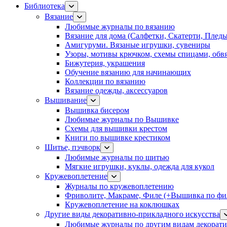
Библиотека
Вязание
Любимые журналы по вязанию
Вязание для дома (Салфетки, Скатерти, Плед
Амигуруми. Вязаные игрушки, сувениры
Узоры, мотивы крючком, схемы спицами, обвя
Бижутерия, украшения
Обучение вязанию для начинающих
Коллекции по вязанию
Вязание одежды, аксессуаров
Вышивание
Вышивка бисером
Любимые журналы по Вышивке
Схемы для вышивки крестом
Книги по вышивке крестиком
Шитье, пэчворк
Любимые журналы по шитью
Мягкие игрушки, куклы, одежда для кукол
Кружевоплетение
Журналы по кружевоплетению
Фриволите, Макраме, Филе (+Вышивка по фил
Кружевоплетение на коклюшках
Другие виды декоративно-прикладного искусства
Любимые журналы по другим видам декорати