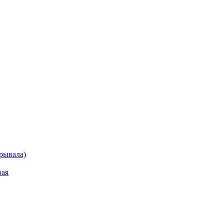
рывала)
рая