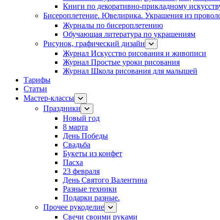
Книги по декоративно-прикладному искусств
Бисероплетение. Ювелирика. Украшения из провол
Журналы по бисероплетению
Обучающая литература по украшениям
Рисунок, графический дизайн
Журнал Искусство рисования и живописи
Журнал Простые уроки рисования
Журнал Школа рисования для малышей
Тарифы
Статьи
Мастер-классы
Праздники
Новый год
8 марта
День Победы
Свадьба
Букеты из конфет
Пасха
23 февраля
День Святого Валентина
Разные техники
Подарки разные.
Прочее рукоделие
Свечи своими руками