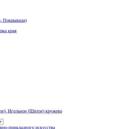
ы, Покрывала)
зка края
е), Игольное (Шитое) кружево
вно-прикладного искусства