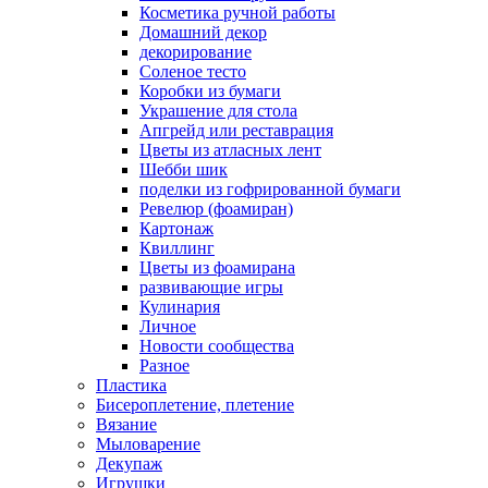
Косметика ручной работы
Домашний декор
декорирование
Соленое тесто
Коробки из бумаги
Украшение для стола
Апгрейд или реставрация
Цветы из атласных лент
Шебби шик
поделки из гофрированной бумаги
Ревелюр (фоамиран)
Картонаж
Квиллинг
Цветы из фоамирана
развивающие игры
Кулинария
Личное
Новости сообщества
Разное
Пластика
Бисероплетение, плетение
Вязание
Мыловарение
Декупаж
Игрушки