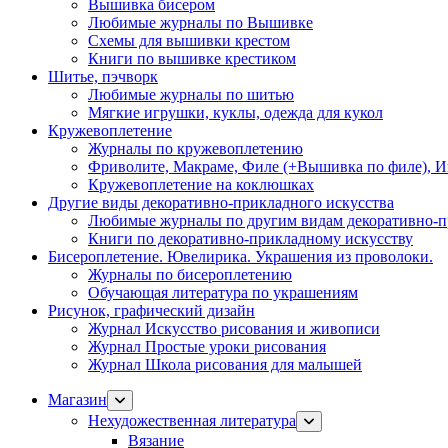
Вышивка бисером
Любимые журналы по Вышивке
Схемы для вышивки крестом
Книги по вышивке крестиком
Шитье, пэчворк
Любимые журналы по шитью
Мягкие игрушки, куклы, одежда для кукол
Кружевоплетение
Журналы по кружевоплетению
Фриволите, Макраме, Филе (+Вышивка по филе), И
Кружевоплетение на коклюшках
Другие виды декоративно-прикладного искусства
Любимые журналы по другим видам декоративно-п
Книги по декоративно-прикладному искусству
Бисероплетение. Ювелирика. Украшения из проволоки.
Журналы по бисероплетению
Обучающая литература по украшениям
Рисунок, графический дизайн
Журнал Искусство рисования и живописи
Журнал Простые уроки рисования
Журнал Школа рисования для малышей
Магазин
Нехудожественная литература
Вязание