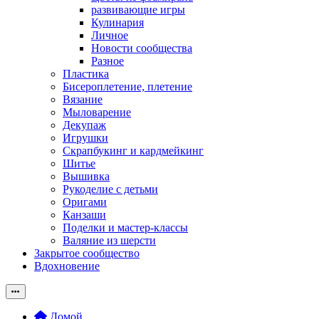
развивающие игры
Кулинария
Личное
Новости сообщества
Разное
Пластика
Бисероплетение, плетение
Вязание
Мыловарение
Декупаж
Игрушки
Скрапбукинг и кардмейкинг
Шитье
Вышивка
Рукоделие с детьми
Оригами
Канзаши
Поделки и мастер-классы
Валяние из шерсти
Закрытое сообщество
Вдохновение
Домой