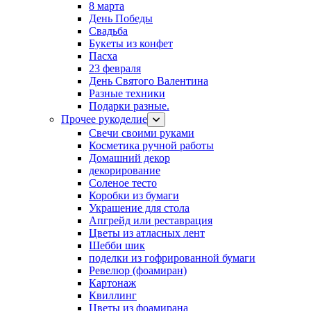
8 марта
День Победы
Свадьба
Букеты из конфет
Пасха
23 февраля
День Святого Валентина
Разные техники
Подарки разные.
Прочее рукоделие
Свечи своими руками
Косметика ручной работы
Домашний декор
декорирование
Соленое тесто
Коробки из бумаги
Украшение для стола
Апгрейд или реставрация
Цветы из атласных лент
Шебби шик
поделки из гофрированной бумаги
Ревелюр (фоамиран)
Картонаж
Квиллинг
Цветы из фоамирана