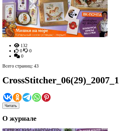
132
0
0
0
Всего страниц: 43
CrossStitcher_06(29)_2007_1
Читать
О журнале