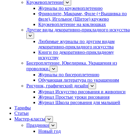
Кружевоплетение
Журналы по кружевоплетению
Фриволите, Макраме, Филе (+Вышивка по
филе), Игольное (Шитое) кружево
Кружевоплетение на коклюшках
Другие виды декоративно-прикладного искусства
Любимые журналы по другим видам
декоративно-прикладного искусства
Книги по декоративно-прикладному
искусству
Бисероплетение. Ювелирика. Украшения из
проволоки.
Журналы по бисероплетению
Обучающая литература по украшениям
Рисунок, графический дизайн
Журнал Искусство рисования и живописи
Журнал Простые уроки рисования
Журнал Школа рисования для малышей
Тарифы
Статьи
Мастер-классы
Праздники
Новый год