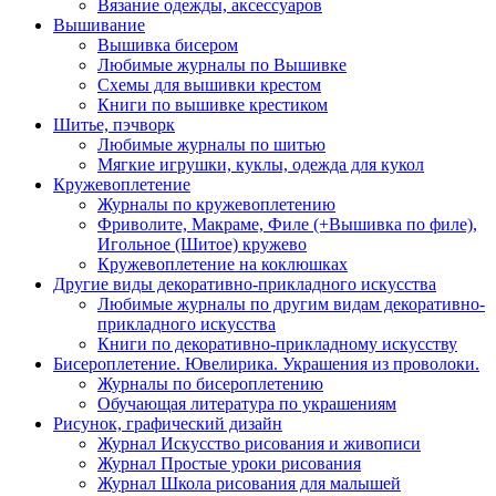
Вязание одежды, аксессуаров
Вышивание
Вышивка бисером
Любимые журналы по Вышивке
Схемы для вышивки крестом
Книги по вышивке крестиком
Шитье, пэчворк
Любимые журналы по шитью
Мягкие игрушки, куклы, одежда для кукол
Кружевоплетение
Журналы по кружевоплетению
Фриволите, Макраме, Филе (+Вышивка по филе),
Игольное (Шитое) кружево
Кружевоплетение на коклюшках
Другие виды декоративно-прикладного искусства
Любимые журналы по другим видам декоративно-
прикладного искусства
Книги по декоративно-прикладному искусству
Бисероплетение. Ювелирика. Украшения из проволоки.
Журналы по бисероплетению
Обучающая литература по украшениям
Рисунок, графический дизайн
Журнал Искусство рисования и живописи
Журнал Простые уроки рисования
Журнал Школа рисования для малышей