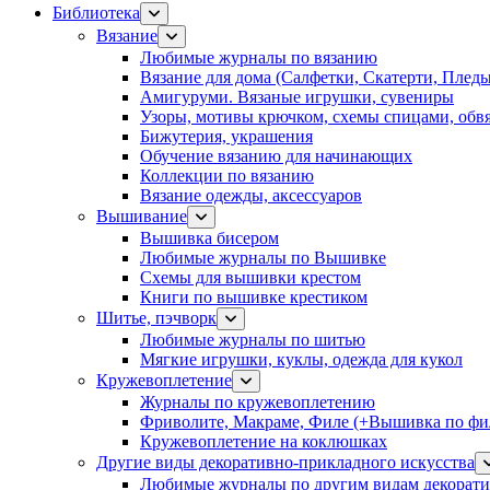
Библиотека
Вязание
Любимые журналы по вязанию
Вязание для дома (Салфетки, Скатерти, Плед
Амигуруми. Вязаные игрушки, сувениры
Узоры, мотивы крючком, схемы спицами, обвя
Бижутерия, украшения
Обучение вязанию для начинающих
Коллекции по вязанию
Вязание одежды, аксессуаров
Вышивание
Вышивка бисером
Любимые журналы по Вышивке
Схемы для вышивки крестом
Книги по вышивке крестиком
Шитье, пэчворк
Любимые журналы по шитью
Мягкие игрушки, куклы, одежда для кукол
Кружевоплетение
Журналы по кружевоплетению
Фриволите, Макраме, Филе (+Вышивка по фил
Кружевоплетение на коклюшках
Другие виды декоративно-прикладного искусства
Любимые журналы по другим видам декорати