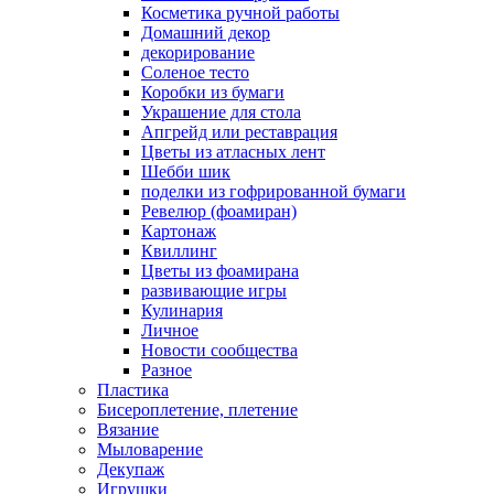
Косметика ручной работы
Домашний декор
декорирование
Соленое тесто
Коробки из бумаги
Украшение для стола
Апгрейд или реставрация
Цветы из атласных лент
Шебби шик
поделки из гофрированной бумаги
Ревелюр (фоамиран)
Картонаж
Квиллинг
Цветы из фоамирана
развивающие игры
Кулинария
Личное
Новости сообщества
Разное
Пластика
Бисероплетение, плетение
Вязание
Мыловарение
Декупаж
Игрушки