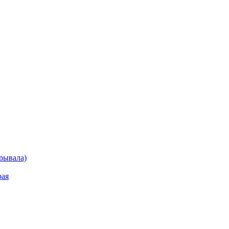
рывала)
рая