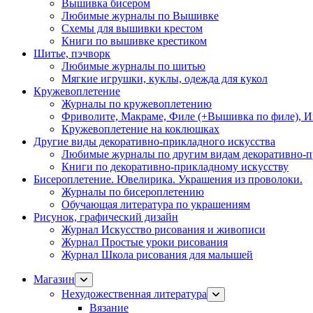
Вышивка бисером
Любимые журналы по Вышивке
Схемы для вышивки крестом
Книги по вышивке крестиком
Шитье, пэчворк
Любимые журналы по шитью
Мягкие игрушки, куклы, одежда для кукол
Кружевоплетение
Журналы по кружевоплетению
Фриволите, Макраме, Филе (+Вышивка по филе), И
Кружевоплетение на коклюшках
Другие виды декоративно-прикладного искусства
Любимые журналы по другим видам декоративно-п
Книги по декоративно-прикладному искусству
Бисероплетение. Ювелирика. Украшения из проволоки.
Журналы по бисероплетению
Обучающая литература по украшениям
Рисунок, графический дизайн
Журнал Искусство рисования и живописи
Журнал Простые уроки рисования
Журнал Школа рисования для малышей
Магазин
Нехудожественная литература
Вязание