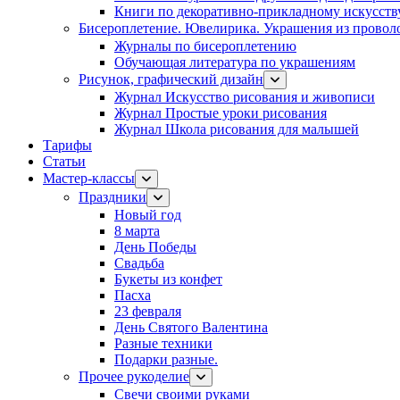
Книги по декоративно-прикладному искусств
Бисероплетение. Ювелирика. Украшения из провол
Журналы по бисероплетению
Обучающая литература по украшениям
Рисунок, графический дизайн
Журнал Искусство рисования и живописи
Журнал Простые уроки рисования
Журнал Школа рисования для малышей
Тарифы
Статьи
Мастер-классы
Праздники
Новый год
8 марта
День Победы
Свадьба
Букеты из конфет
Пасха
23 февраля
День Святого Валентина
Разные техники
Подарки разные.
Прочее рукоделие
Свечи своими руками