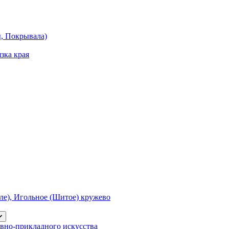
ы, Покрывала)
зка края
е), Игольное (Шитое) кружево
вно-прикладного искусства