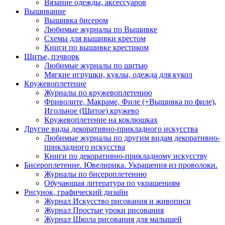
Вязание одежды, аксессуаров
Вышивание
Вышивка бисером
Любимые журналы по Вышивке
Схемы для вышивки крестом
Книги по вышивке крестиком
Шитье, пэчворк
Любимые журналы по шитью
Мягкие игрушки, куклы, одежда для кукол
Кружевоплетение
Журналы по кружевоплетению
Фриволите, Макраме, Филе (+Вышивка по филе),
Игольное (Шитое) кружево
Кружевоплетение на коклюшках
Другие виды декоративно-прикладного искусства
Любимые журналы по другим видам декоративно-
прикладного искусства
Книги по декоративно-прикладному искусству
Бисероплетение. Ювелирика. Украшения из проволоки.
Журналы по бисероплетению
Обучающая литература по украшениям
Рисунок, графический дизайн
Журнал Искусство рисования и живописи
Журнал Простые уроки рисования
Журнал Школа рисования для малышей