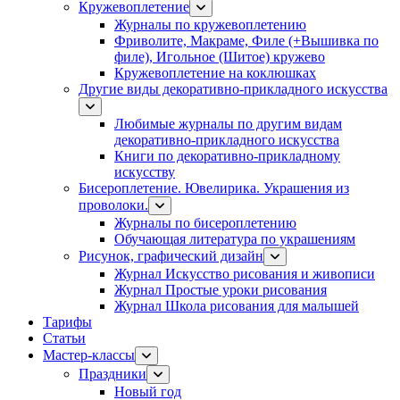
Кружевоплетение
Журналы по кружевоплетению
Фриволите, Макраме, Филе (+Вышивка по
филе), Игольное (Шитое) кружево
Кружевоплетение на коклюшках
Другие виды декоративно-прикладного искусства
Любимые журналы по другим видам
декоративно-прикладного искусства
Книги по декоративно-прикладному
искусству
Бисероплетение. Ювелирика. Украшения из
проволоки.
Журналы по бисероплетению
Обучающая литература по украшениям
Рисунок, графический дизайн
Журнал Искусство рисования и живописи
Журнал Простые уроки рисования
Журнал Школа рисования для малышей
Тарифы
Статьи
Мастер-классы
Праздники
Новый год