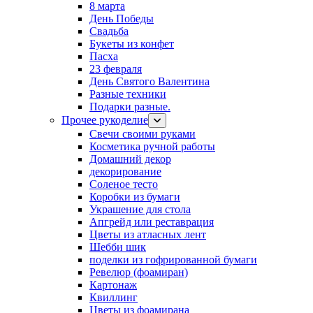
8 марта
День Победы
Свадьба
Букеты из конфет
Пасха
23 февраля
День Святого Валентина
Разные техники
Подарки разные.
Прочее рукоделие
Свечи своими руками
Косметика ручной работы
Домашний декор
декорирование
Соленое тесто
Коробки из бумаги
Украшение для стола
Апгрейд или реставрация
Цветы из атласных лент
Шебби шик
поделки из гофрированной бумаги
Ревелюр (фоамиран)
Картонаж
Квиллинг
Цветы из фоамирана