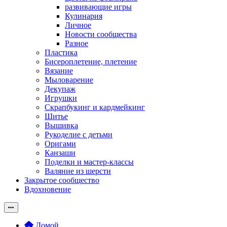
развивающие игры
Кулинария
Личное
Новости сообщества
Разное
Пластика
Бисероплетение, плетение
Вязание
Мыловарение
Декупаж
Игрушки
Скрапбукинг и кардмейкинг
Шитье
Вышивка
Рукоделие с детьми
Оригами
Канзаши
Поделки и мастер-классы
Валяние из шерсти
Закрытое сообщество
Вдохновение
Домой