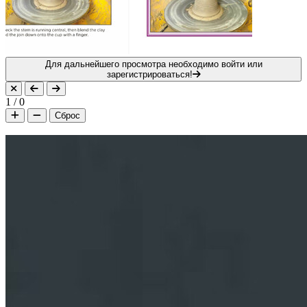
Для дальнейшего просмотра необходимо войти или
зарегистрироваться!
1
/
0
Сброс