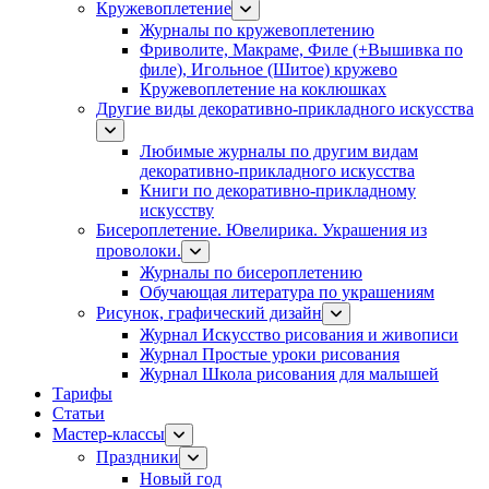
Кружевоплетение
Журналы по кружевоплетению
Фриволите, Макраме, Филе (+Вышивка по
филе), Игольное (Шитое) кружево
Кружевоплетение на коклюшках
Другие виды декоративно-прикладного искусства
Любимые журналы по другим видам
декоративно-прикладного искусства
Книги по декоративно-прикладному
искусству
Бисероплетение. Ювелирика. Украшения из
проволоки.
Журналы по бисероплетению
Обучающая литература по украшениям
Рисунок, графический дизайн
Журнал Искусство рисования и живописи
Журнал Простые уроки рисования
Журнал Школа рисования для малышей
Тарифы
Статьи
Мастер-классы
Праздники
Новый год