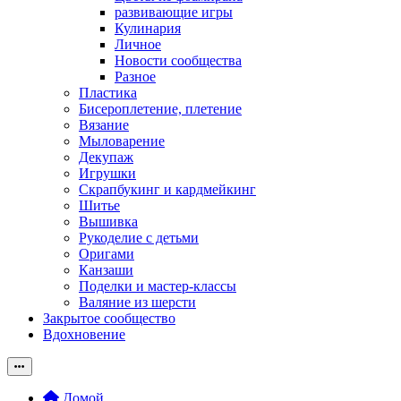
развивающие игры
Кулинария
Личное
Новости сообщества
Разное
Пластика
Бисероплетение, плетение
Вязание
Мыловарение
Декупаж
Игрушки
Скрапбукинг и кардмейкинг
Шитье
Вышивка
Рукоделие с детьми
Оригами
Канзаши
Поделки и мастер-классы
Валяние из шерсти
Закрытое сообщество
Вдохновение
Домой