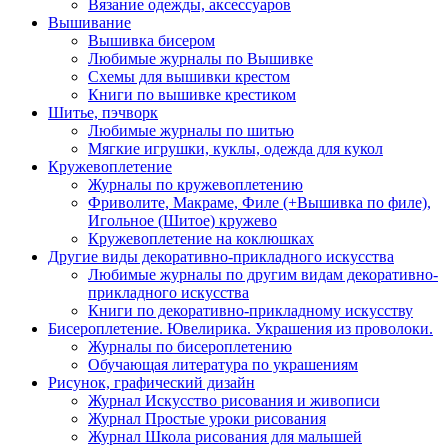
Вязание одежды, аксессуаров
Вышивание
Вышивка бисером
Любимые журналы по Вышивке
Схемы для вышивки крестом
Книги по вышивке крестиком
Шитье, пэчворк
Любимые журналы по шитью
Мягкие игрушки, куклы, одежда для кукол
Кружевоплетение
Журналы по кружевоплетению
Фриволите, Макраме, Филе (+Вышивка по филе),
Игольное (Шитое) кружево
Кружевоплетение на коклюшках
Другие виды декоративно-прикладного искусства
Любимые журналы по другим видам декоративно-
прикладного искусства
Книги по декоративно-прикладному искусству
Бисероплетение. Ювелирика. Украшения из проволоки.
Журналы по бисероплетению
Обучающая литература по украшениям
Рисунок, графический дизайн
Журнал Искусство рисования и живописи
Журнал Простые уроки рисования
Журнал Школа рисования для малышей