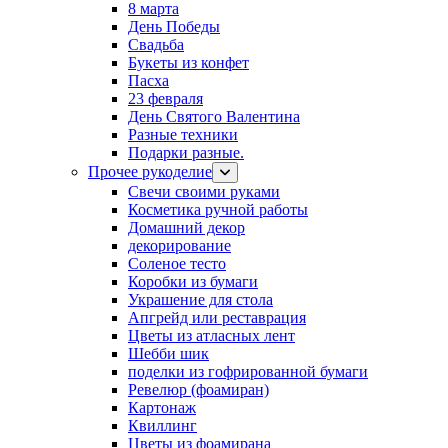
8 марта
День Победы
Свадьба
Букеты из конфет
Пасха
23 февраля
День Святого Валентина
Разные техники
Подарки разные.
Прочее рукоделие
Свечи своими руками
Косметика ручной работы
Домашний декор
декорирование
Соленое тесто
Коробки из бумаги
Украшение для стола
Апгрейд или реставрация
Цветы из атласных лент
Шебби шик
поделки из гофрированной бумаги
Ревелюр (фоамиран)
Картонаж
Квиллинг
Цветы из фоамирана