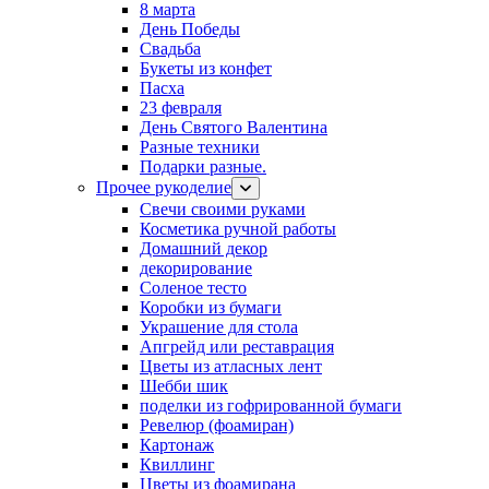
8 марта
День Победы
Свадьба
Букеты из конфет
Пасха
23 февраля
День Святого Валентина
Разные техники
Подарки разные.
Прочее рукоделие
Свечи своими руками
Косметика ручной работы
Домашний декор
декорирование
Соленое тесто
Коробки из бумаги
Украшение для стола
Апгрейд или реставрация
Цветы из атласных лент
Шебби шик
поделки из гофрированной бумаги
Ревелюр (фоамиран)
Картонаж
Квиллинг
Цветы из фоамирана