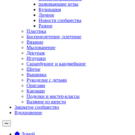
развивающие игры
Кулинария
Личное
Новости сообщества
Разное
Пластика
Бисероплетение, плетение
Вязание
Мыловарение
Декупаж
Игрушки
Скрапбукинг и кардмейкинг
Шитье
Вышивка
Рукоделие с детьми
Оригами
Канзаши
Поделки и мастер-классы
Валяние из шерсти
Закрытое сообщество
Вдохновение
Домой