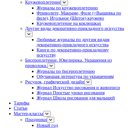
Кружевоплетение
Журналы по кружевоплетению
Фриволите, Макраме, Филе (+Вышивка по
филе), Игольное (Шитое) кружево
Кружевоплетение на коклюшках
Другие виды декоративно-прикладного искусства
Любимые журналы по другим видам
декоративно-прикладного искусства
Книги по декоративно-прикладному
искусству
Бисероплетение. Ювелирика. Украшения из
проволоки.
Журналы по бисероплетению
Обучающая литература по украшениям
Рисунок, графический дизайн
Журнал Искусство рисования и живописи
Журнал Простые уроки рисования
Журнал Школа рисования для малышей
Тарифы
Статьи
Мастер-классы
Праздники
Новый год