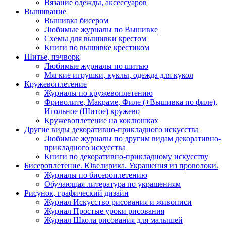
Вязание одежды, аксессуаров
Вышивание
Вышивка бисером
Любимые журналы по Вышивке
Схемы для вышивки крестом
Книги по вышивке крестиком
Шитье, пэчворк
Любимые журналы по шитью
Мягкие игрушки, куклы, одежда для кукол
Кружевоплетение
Журналы по кружевоплетению
Фриволите, Макраме, Филе (+Вышивка по филе),
Игольное (Шитое) кружево
Кружевоплетение на коклюшках
Другие виды декоративно-прикладного искусства
Любимые журналы по другим видам декоративно-
прикладного искусства
Книги по декоративно-прикладному искусству
Бисероплетение. Ювелирика. Украшения из проволоки.
Журналы по бисероплетению
Обучающая литература по украшениям
Рисунок, графический дизайн
Журнал Искусство рисования и живописи
Журнал Простые уроки рисования
Журнал Школа рисования для малышей