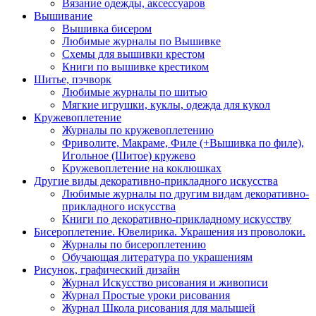
Вязание одежды, аксессуаров
Вышивание
Вышивка бисером
Любимые журналы по Вышивке
Схемы для вышивки крестом
Книги по вышивке крестиком
Шитье, пэчворк
Любимые журналы по шитью
Мягкие игрушки, куклы, одежда для кукол
Кружевоплетение
Журналы по кружевоплетению
Фриволите, Макраме, Филе (+Вышивка по филе),
Игольное (Шитое) кружево
Кружевоплетение на коклюшках
Другие виды декоративно-прикладного искусства
Любимые журналы по другим видам декоративно-
прикладного искусства
Книги по декоративно-прикладному искусству
Бисероплетение. Ювелирика. Украшения из проволоки.
Журналы по бисероплетению
Обучающая литература по украшениям
Рисунок, графический дизайн
Журнал Искусство рисования и живописи
Журнал Простые уроки рисования
Журнал Школа рисования для малышей