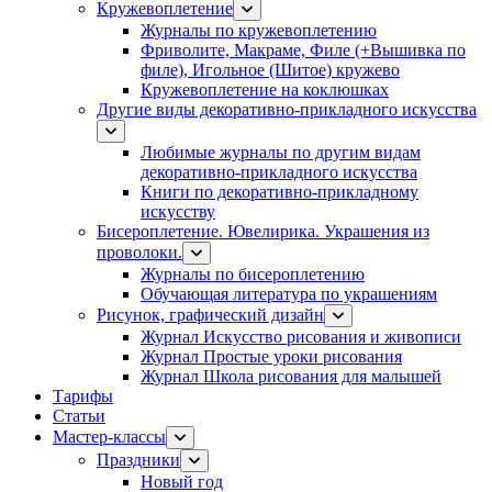
Кружевоплетение
Журналы по кружевоплетению
Фриволите, Макраме, Филе (+Вышивка по
филе), Игольное (Шитое) кружево
Кружевоплетение на коклюшках
Другие виды декоративно-прикладного искусства
Любимые журналы по другим видам
декоративно-прикладного искусства
Книги по декоративно-прикладному
искусству
Бисероплетение. Ювелирика. Украшения из
проволоки.
Журналы по бисероплетению
Обучающая литература по украшениям
Рисунок, графический дизайн
Журнал Искусство рисования и живописи
Журнал Простые уроки рисования
Журнал Школа рисования для малышей
Тарифы
Статьи
Мастер-классы
Праздники
Новый год