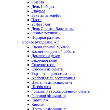
8 марта
День Победы
Свадьба
Букеты из конфет
Пасха
23 февраля
День Святого Валентина
Разные техники
Подарки разные.
Прочее рукоделие
Свечи своими руками
Косметика ручной работы
Домашний декор
декорирование
Соленое тесто
Коробки из бумаги
Украшение для стола
Апгрейд или реставрация
Цветы из атласных лент
Шебби шик
поделки из гофрированной бумаги
Ревелюр (фоамиран)
Картонаж
Квиллинг
Цветы из фоамирана