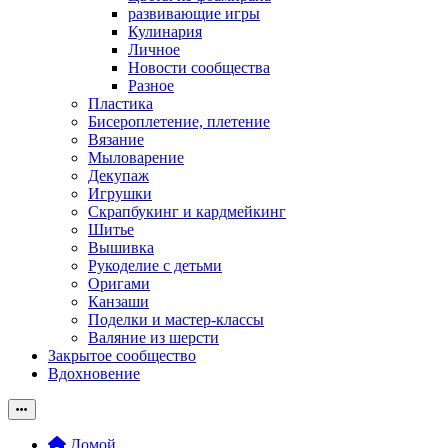
развивающие игры
Кулинария
Личное
Новости сообщества
Разное
Пластика
Бисероплетение, плетение
Вязание
Мыловарение
Декупаж
Игрушки
Скрапбукинг и кардмейкинг
Шитье
Вышивка
Рукоделие с детьми
Оригами
Канзаши
Поделки и мастер-классы
Валяние из шерсти
Закрытое сообщество
Вдохновение
Домой