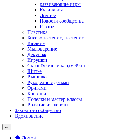
развивающие игры
Кулинария
Личное
Новости сообщества
Разное
Пластика
Бисероплетение, плетение
Вязание
Мыловарение
Декупаж
Игрушки
Скрапбукинг и кардмейкинг
Шитье
Вышивка
Рукоделие с детьми
Оригами
Канзаши
Поделки и мастер-классы
Валяние из шерсти
Закрытое сообщество
Вдохновение
Домой