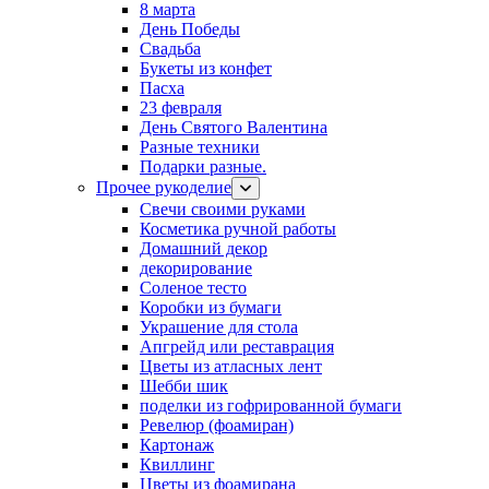
8 марта
День Победы
Свадьба
Букеты из конфет
Пасха
23 февраля
День Святого Валентина
Разные техники
Подарки разные.
Прочее рукоделие
Свечи своими руками
Косметика ручной работы
Домашний декор
декорирование
Соленое тесто
Коробки из бумаги
Украшение для стола
Апгрейд или реставрация
Цветы из атласных лент
Шебби шик
поделки из гофрированной бумаги
Ревелюр (фоамиран)
Картонаж
Квиллинг
Цветы из фоамирана