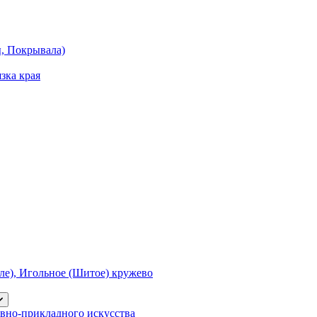
ы, Покрывала)
зка края
е), Игольное (Шитое) кружево
вно-прикладного искусства