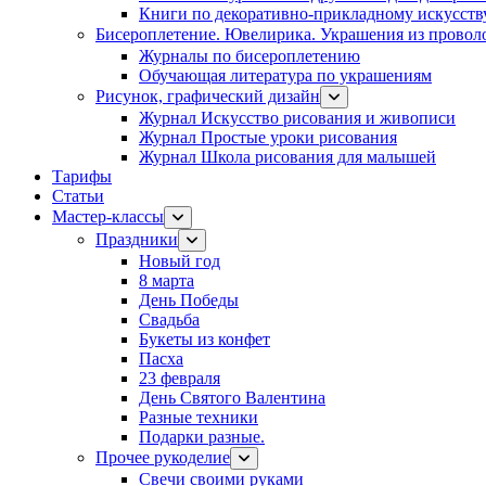
Книги по декоративно-прикладному искусств
Бисероплетение. Ювелирика. Украшения из провол
Журналы по бисероплетению
Обучающая литература по украшениям
Рисунок, графический дизайн
Журнал Искусство рисования и живописи
Журнал Простые уроки рисования
Журнал Школа рисования для малышей
Тарифы
Статьи
Мастер-классы
Праздники
Новый год
8 марта
День Победы
Свадьба
Букеты из конфет
Пасха
23 февраля
День Святого Валентина
Разные техники
Подарки разные.
Прочее рукоделие
Свечи своими руками