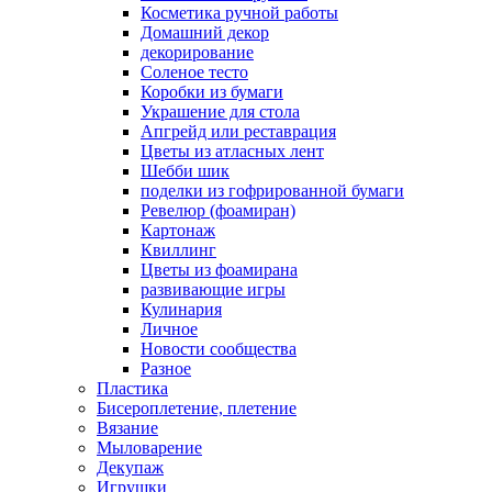
Косметика ручной работы
Домашний декор
декорирование
Соленое тесто
Коробки из бумаги
Украшение для стола
Апгрейд или реставрация
Цветы из атласных лент
Шебби шик
поделки из гофрированной бумаги
Ревелюр (фоамиран)
Картонаж
Квиллинг
Цветы из фоамирана
развивающие игры
Кулинария
Личное
Новости сообщества
Разное
Пластика
Бисероплетение, плетение
Вязание
Мыловарение
Декупаж
Игрушки