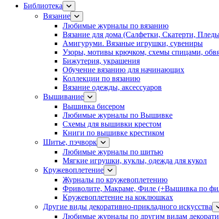
Библиотека
Вязание
Любимые журналы по вязанию
Вязание для дома (Салфетки, Скатерти, Плед
Амигуруми. Вязаные игрушки, сувениры
Узоры, мотивы крючком, схемы спицами, обвя
Бижутерия, украшения
Обучение вязанию для начинающих
Коллекции по вязанию
Вязание одежды, аксессуаров
Вышивание
Вышивка бисером
Любимые журналы по Вышивке
Схемы для вышивки крестом
Книги по вышивке крестиком
Шитье, пэчворк
Любимые журналы по шитью
Мягкие игрушки, куклы, одежда для кукол
Кружевоплетение
Журналы по кружевоплетению
Фриволите, Макраме, Филе (+Вышивка по фил
Кружевоплетение на коклюшках
Другие виды декоративно-прикладного искусства
Любимые журналы по другим видам декорати