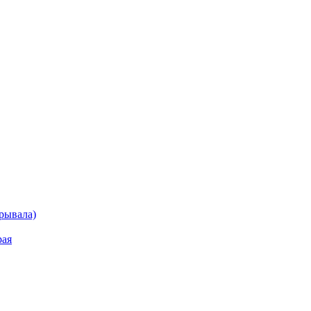
рывала)
рая