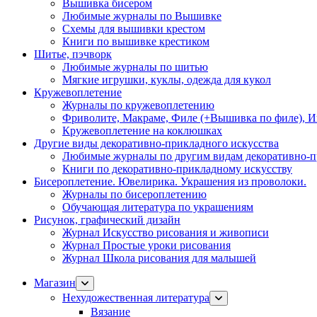
Вышивка бисером
Любимые журналы по Вышивке
Схемы для вышивки крестом
Книги по вышивке крестиком
Шитье, пэчворк
Любимые журналы по шитью
Мягкие игрушки, куклы, одежда для кукол
Кружевоплетение
Журналы по кружевоплетению
Фриволите, Макраме, Филе (+Вышивка по филе), И
Кружевоплетение на коклюшках
Другие виды декоративно-прикладного искусства
Любимые журналы по другим видам декоративно-п
Книги по декоративно-прикладному искусству
Бисероплетение. Ювелирика. Украшения из проволоки.
Журналы по бисероплетению
Обучающая литература по украшениям
Рисунок, графический дизайн
Журнал Искусство рисования и живописи
Журнал Простые уроки рисования
Журнал Школа рисования для малышей
Магазин
Нехудожественная литература
Вязание