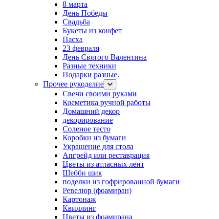
8 марта
День Победы
Свадьба
Букеты из конфет
Пасха
23 февраля
День Святого Валентина
Разные техники
Подарки разные.
Прочее рукоделие
Свечи своими руками
Косметика ручной работы
Домашний декор
декорирование
Соленое тесто
Коробки из бумаги
Украшение для стола
Апгрейд или реставрация
Цветы из атласных лент
Шебби шик
поделки из гофрированной бумаги
Ревелюр (фоамиран)
Картонаж
Квиллинг
Цветы из фоамирана