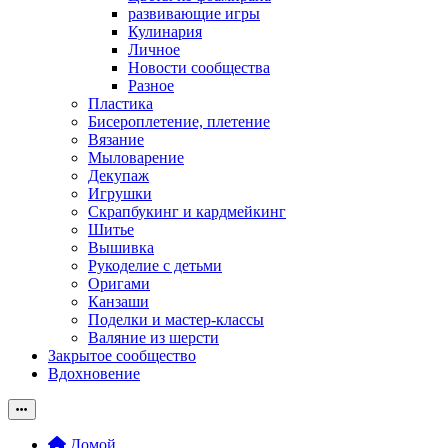
развивающие игры
Кулинария
Личное
Новости сообщества
Разное
Пластика
Бисероплетение, плетение
Вязание
Мыловарение
Декупаж
Игрушки
Скрапбукинг и кардмейкинг
Шитье
Вышивка
Рукоделие с детьми
Оригами
Канзаши
Поделки и мастер-классы
Валяние из шерсти
Закрытое сообщество
Вдохновение
Домой