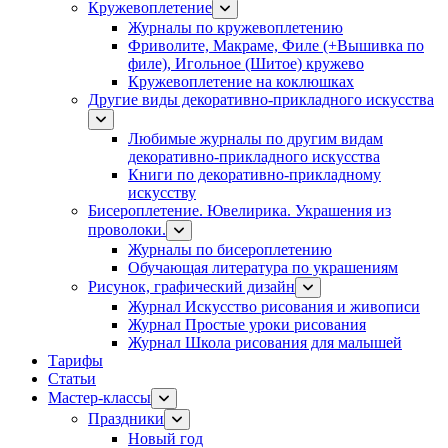
Кружевоплетение
Журналы по кружевоплетению
Фриволите, Макраме, Филе (+Вышивка по
филе), Игольное (Шитое) кружево
Кружевоплетение на коклюшках
Другие виды декоративно-прикладного искусства
Любимые журналы по другим видам
декоративно-прикладного искусства
Книги по декоративно-прикладному
искусству
Бисероплетение. Ювелирика. Украшения из
проволоки.
Журналы по бисероплетению
Обучающая литература по украшениям
Рисунок, графический дизайн
Журнал Искусство рисования и живописи
Журнал Простые уроки рисования
Журнал Школа рисования для малышей
Тарифы
Статьи
Мастер-классы
Праздники
Новый год