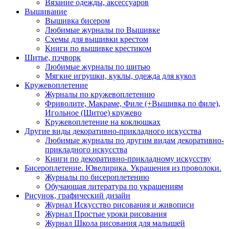
Вязание одежды, аксессуаров
Вышивание
Вышивка бисером
Любимые журналы по Вышивке
Схемы для вышивки крестом
Книги по вышивке крестиком
Шитье, пэчворк
Любимые журналы по шитью
Мягкие игрушки, куклы, одежда для кукол
Кружевоплетение
Журналы по кружевоплетению
Фриволите, Макраме, Филе (+Вышивка по филе),
Игольное (Шитое) кружево
Кружевоплетение на коклюшках
Другие виды декоративно-прикладного искусства
Любимые журналы по другим видам декоративно-
прикладного искусства
Книги по декоративно-прикладному искусству
Бисероплетение. Ювелирика. Украшения из проволоки.
Журналы по бисероплетению
Обучающая литература по украшениям
Рисунок, графический дизайн
Журнал Искусство рисования и живописи
Журнал Простые уроки рисования
Журнал Школа рисования для малышей