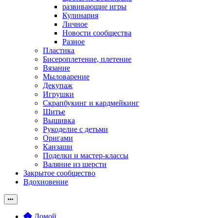
развивающие игры
Кулинария
Личное
Новости сообщества
Разное
Пластика
Бисероплетение, плетение
Вязание
Мыловарение
Декупаж
Игрушки
Скрапбукинг и кардмейкинг
Шитье
Вышивка
Рукоделие с детьми
Оригами
Канзаши
Поделки и мастер-классы
Валяние из шерсти
Закрытое сообщество
Вдохновение
Домой