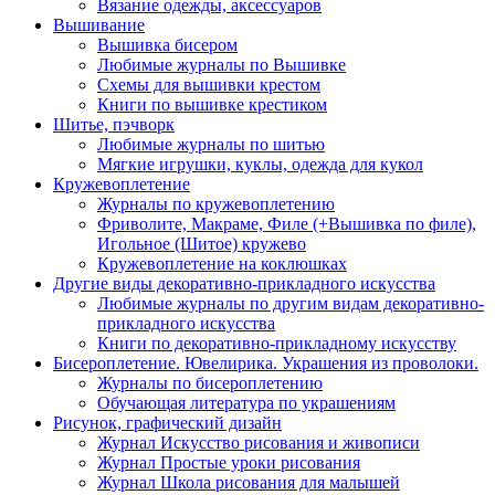
Вязание одежды, аксессуаров
Вышивание
Вышивка бисером
Любимые журналы по Вышивке
Схемы для вышивки крестом
Книги по вышивке крестиком
Шитье, пэчворк
Любимые журналы по шитью
Мягкие игрушки, куклы, одежда для кукол
Кружевоплетение
Журналы по кружевоплетению
Фриволите, Макраме, Филе (+Вышивка по филе),
Игольное (Шитое) кружево
Кружевоплетение на коклюшках
Другие виды декоративно-прикладного искусства
Любимые журналы по другим видам декоративно-
прикладного искусства
Книги по декоративно-прикладному искусству
Бисероплетение. Ювелирика. Украшения из проволоки.
Журналы по бисероплетению
Обучающая литература по украшениям
Рисунок, графический дизайн
Журнал Искусство рисования и живописи
Журнал Простые уроки рисования
Журнал Школа рисования для малышей