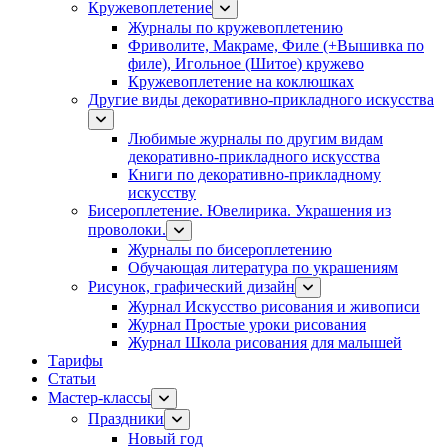
Кружевоплетение
Журналы по кружевоплетению
Фриволите, Макраме, Филе (+Вышивка по
филе), Игольное (Шитое) кружево
Кружевоплетение на коклюшках
Другие виды декоративно-прикладного искусства
Любимые журналы по другим видам
декоративно-прикладного искусства
Книги по декоративно-прикладному
искусству
Бисероплетение. Ювелирика. Украшения из
проволоки.
Журналы по бисероплетению
Обучающая литература по украшениям
Рисунок, графический дизайн
Журнал Искусство рисования и живописи
Журнал Простые уроки рисования
Журнал Школа рисования для малышей
Тарифы
Статьи
Мастер-классы
Праздники
Новый год