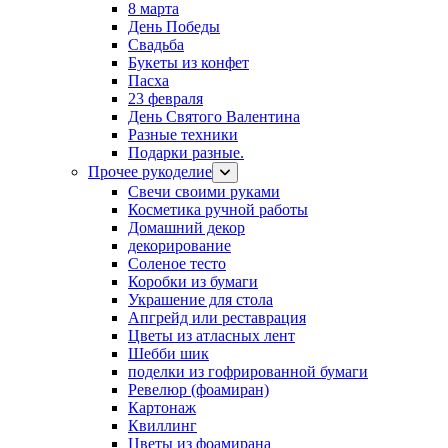
8 марта
День Победы
Свадьба
Букеты из конфет
Пасха
23 февраля
День Святого Валентина
Разные техники
Подарки разные.
Прочее рукоделие
Свечи своими руками
Косметика ручной работы
Домашний декор
декорирование
Соленое тесто
Коробки из бумаги
Украшение для стола
Апгрейд или реставрация
Цветы из атласных лент
Шебби шик
поделки из гофрированной бумаги
Ревелюр (фоамиран)
Картонаж
Квиллинг
Цветы из фоамирана