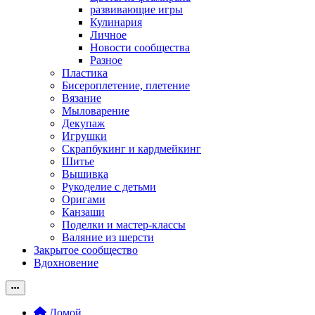
развивающие игры
Кулинария
Личное
Новости сообщества
Разное
Пластика
Бисероплетение, плетение
Вязание
Мыловарение
Декупаж
Игрушки
Скрапбукинг и кардмейкинг
Шитье
Вышивка
Рукоделие с детьми
Оригами
Канзаши
Поделки и мастер-классы
Валяние из шерсти
Закрытое сообщество
Вдохновение
Домой