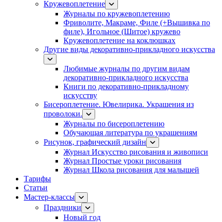
Кружевоплетение
Журналы по кружевоплетению
Фриволите, Макраме, Филе (+Вышивка по
филе), Игольное (Шитое) кружево
Кружевоплетение на коклюшках
Другие виды декоративно-прикладного искусства
Любимые журналы по другим видам
декоративно-прикладного искусства
Книги по декоративно-прикладному
искусству
Бисероплетение. Ювелирика. Украшения из
проволоки.
Журналы по бисероплетению
Обучающая литература по украшениям
Рисунок, графический дизайн
Журнал Искусство рисования и живописи
Журнал Простые уроки рисования
Журнал Школа рисования для малышей
Тарифы
Статьи
Мастер-классы
Праздники
Новый год