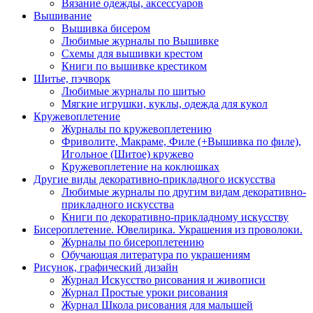
Вязание одежды, аксессуаров
Вышивание
Вышивка бисером
Любимые журналы по Вышивке
Схемы для вышивки крестом
Книги по вышивке крестиком
Шитье, пэчворк
Любимые журналы по шитью
Мягкие игрушки, куклы, одежда для кукол
Кружевоплетение
Журналы по кружевоплетению
Фриволите, Макраме, Филе (+Вышивка по филе),
Игольное (Шитое) кружево
Кружевоплетение на коклюшках
Другие виды декоративно-прикладного искусства
Любимые журналы по другим видам декоративно-
прикладного искусства
Книги по декоративно-прикладному искусству
Бисероплетение. Ювелирика. Украшения из проволоки.
Журналы по бисероплетению
Обучающая литература по украшениям
Рисунок, графический дизайн
Журнал Искусство рисования и живописи
Журнал Простые уроки рисования
Журнал Школа рисования для малышей