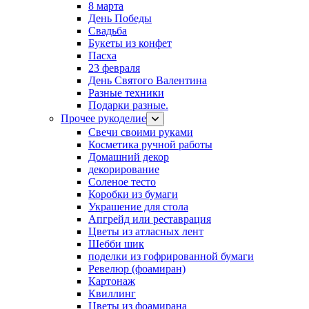
8 марта
День Победы
Свадьба
Букеты из конфет
Пасха
23 февраля
День Святого Валентина
Разные техники
Подарки разные.
Прочее рукоделие
Свечи своими руками
Косметика ручной работы
Домашний декор
декорирование
Соленое тесто
Коробки из бумаги
Украшение для стола
Апгрейд или реставрация
Цветы из атласных лент
Шебби шик
поделки из гофрированной бумаги
Ревелюр (фоамиран)
Картонаж
Квиллинг
Цветы из фоамирана