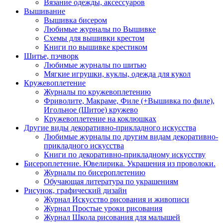
Вязание одежды, аксессуаров
Вышивание
Вышивка бисером
Любимые журналы по Вышивке
Схемы для вышивки крестом
Книги по вышивке крестиком
Шитье, пэчворк
Любимые журналы по шитью
Мягкие игрушки, куклы, одежда для кукол
Кружевоплетение
Журналы по кружевоплетению
Фриволите, Макраме, Филе (+Вышивка по филе),
Игольное (Шитое) кружево
Кружевоплетение на коклюшках
Другие виды декоративно-прикладного искусства
Любимые журналы по другим видам декоративно-
прикладного искусства
Книги по декоративно-прикладному искусству
Бисероплетение. Ювелирика. Украшения из проволоки.
Журналы по бисероплетению
Обучающая литература по украшениям
Рисунок, графический дизайн
Журнал Искусство рисования и живописи
Журнал Простые уроки рисования
Журнал Школа рисования для малышей