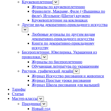
Кружевоплетение
Журналы по кружевоплетению
Фриволите, Макраме, Филе (+Вышивка по
филе), Игольное (Шитое) кружево
Кружевоплетение на коклюшках
Другие виды декоративно-прикладного искусства
Любимые журналы по другим видам
декоративно-прикладного искусства
Книги по декоративно-прикладному
искусству
Бисероплетение. Ювелирика. Украшения из
проволоки.
Журналы по бисероплетению
Обучающая литература по украшениям
Рисунок, графический дизайн
Журнал Искусство рисования и живописи
Журнал Простые уроки рисования
Журнал Школа рисования для малышей
Тарифы
Статьи
Мастер-классы
Праздники
Новый год