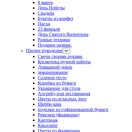
8 марта
День Победы
Свадьба
Букеты из конфет
Пасха
23 февраля
День Святого Валентина
Разные техники
Подарки разные.
Прочее рукоделие
Свечи своими руками
Косметика ручной работы
Домашний декор
декорирование
Соленое тесто
Коробки из бумаги
Украшение для стола
Апгрейд или реставрация
Цветы из атласных лент
Шебби шик
поделки из гофрированной бумаги
Ревелюр (фоамиран)
Картонаж
Квиллинг
Цветы из фоамирана