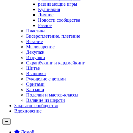
развивающие игры
Кулинария
Личное
Новости сообщества
Разное
Пластика
Бисероплетение, плетение
Вязание
Мыловарение
Декупаж
Игрушки
Скрапбукинг и кардмейкинг
Шитье
Вышивка
Рукоделие с детьми
Оригами
Канзаши
Поделки и мастер-классы
Валяние из шерсти
Закрытое сообщество
Вдохновение
Домой