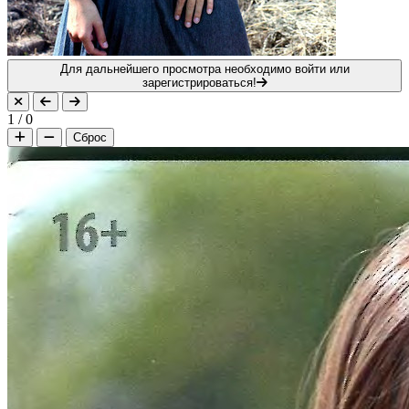
Для дальнейшего просмотра необходимо войти или
зарегистрироваться!
1
/
0
Сброс