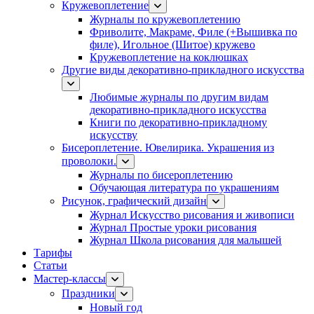
Кружевоплетение
Журналы по кружевоплетению
Фриволите, Макраме, Филе (+Вышивка по
филе), Игольное (Шитое) кружево
Кружевоплетение на коклюшках
Другие виды декоративно-прикладного искусства
Любимые журналы по другим видам
декоративно-прикладного искусства
Книги по декоративно-прикладному
искусству
Бисероплетение. Ювелирика. Украшения из
проволоки.
Журналы по бисероплетению
Обучающая литература по украшениям
Рисунок, графический дизайн
Журнал Искусство рисования и живописи
Журнал Простые уроки рисования
Журнал Школа рисования для малышей
Тарифы
Статьи
Мастер-классы
Праздники
Новый год