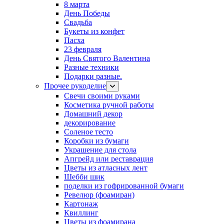
8 марта
День Победы
Свадьба
Букеты из конфет
Пасха
23 февраля
День Святого Валентина
Разные техники
Подарки разные.
Прочее рукоделие
Свечи своими руками
Косметика ручной работы
Домашний декор
декорирование
Соленое тесто
Коробки из бумаги
Украшение для стола
Апгрейд или реставрация
Цветы из атласных лент
Шебби шик
поделки из гофрированной бумаги
Ревелюр (фоамиран)
Картонаж
Квиллинг
Цветы из фоамирана