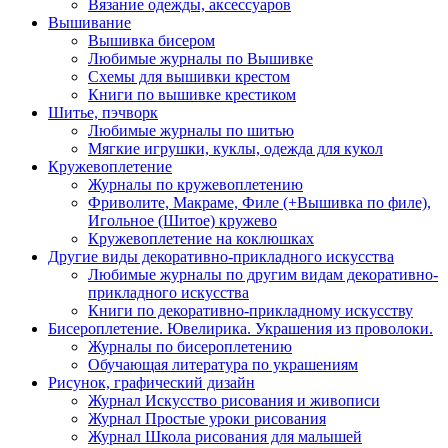
Вязание одежды, аксессуаров
Вышивание
Вышивка бисером
Любимые журналы по Вышивке
Схемы для вышивки крестом
Книги по вышивке крестиком
Шитье, пэчворк
Любимые журналы по шитью
Мягкие игрушки, куклы, одежда для кукол
Кружевоплетение
Журналы по кружевоплетению
Фриволите, Макраме, Филе (+Вышивка по филе),
Игольное (Шитое) кружево
Кружевоплетение на коклюшках
Другие виды декоративно-прикладного искусства
Любимые журналы по другим видам декоративно-
прикладного искусства
Книги по декоративно-прикладному искусству
Бисероплетение. Ювелирика. Украшения из проволоки.
Журналы по бисероплетению
Обучающая литература по украшениям
Рисунок, графический дизайн
Журнал Искусство рисования и живописи
Журнал Простые уроки рисования
Журнал Школа рисования для малышей