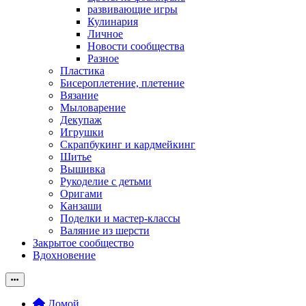
развивающие игры
Кулинария
Личное
Новости сообщества
Разное
Пластика
Бисероплетение, плетение
Вязание
Мыловарение
Декупаж
Игрушки
Скрапбукинг и кардмейкинг
Шитье
Вышивка
Рукоделие с детьми
Оригами
Канзаши
Поделки и мастер-классы
Валяние из шерсти
Закрытое сообщество
Вдохновение
Домой