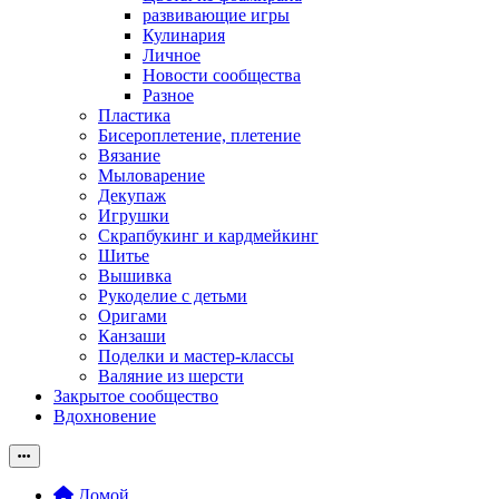
развивающие игры
Кулинария
Личное
Новости сообщества
Разное
Пластика
Бисероплетение, плетение
Вязание
Мыловарение
Декупаж
Игрушки
Скрапбукинг и кардмейкинг
Шитье
Вышивка
Рукоделие с детьми
Оригами
Канзаши
Поделки и мастер-классы
Валяние из шерсти
Закрытое сообщество
Вдохновение
Домой