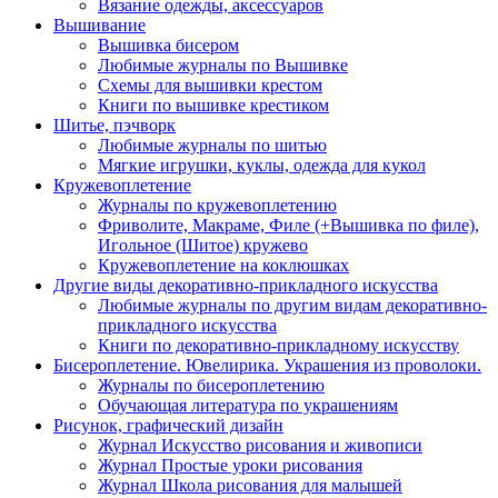
Вязание одежды, аксессуаров
Вышивание
Вышивка бисером
Любимые журналы по Вышивке
Схемы для вышивки крестом
Книги по вышивке крестиком
Шитье, пэчворк
Любимые журналы по шитью
Мягкие игрушки, куклы, одежда для кукол
Кружевоплетение
Журналы по кружевоплетению
Фриволите, Макраме, Филе (+Вышивка по филе),
Игольное (Шитое) кружево
Кружевоплетение на коклюшках
Другие виды декоративно-прикладного искусства
Любимые журналы по другим видам декоративно-
прикладного искусства
Книги по декоративно-прикладному искусству
Бисероплетение. Ювелирика. Украшения из проволоки.
Журналы по бисероплетению
Обучающая литература по украшениям
Рисунок, графический дизайн
Журнал Искусство рисования и живописи
Журнал Простые уроки рисования
Журнал Школа рисования для малышей