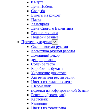
8 марта
День Победы
Свадьба
Букеты из конфет
Пасха
23 февраля
День Святого Валентина
Разные техники
Подарки разные.
Прочее рукоделие
Свечи своими руками
Косметика ручной работы
Домашний декор
декорирование
Соленое тесто
Коробки из бумаги
Украшение для стола
Апгрейд или реставрация
Цветы из атласных лент
Шебби шик
поделки из гофрированной бумаги
Ревелюр (фоамиран)
Картонаж
Квиллинг
Цветы из фоамирана