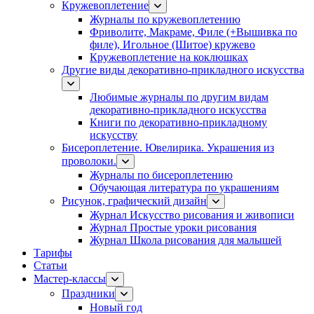
Кружевоплетение
Журналы по кружевоплетению
Фриволите, Макраме, Филе (+Вышивка по
филе), Игольное (Шитое) кружево
Кружевоплетение на коклюшках
Другие виды декоративно-прикладного искусства
Любимые журналы по другим видам
декоративно-прикладного искусства
Книги по декоративно-прикладному
искусству
Бисероплетение. Ювелирика. Украшения из
проволоки.
Журналы по бисероплетению
Обучающая литература по украшениям
Рисунок, графический дизайн
Журнал Искусство рисования и живописи
Журнал Простые уроки рисования
Журнал Школа рисования для малышей
Тарифы
Статьи
Мастер-классы
Праздники
Новый год