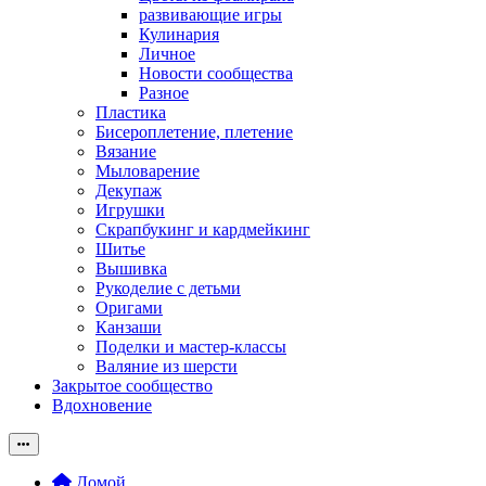
развивающие игры
Кулинария
Личное
Новости сообщества
Разное
Пластика
Бисероплетение, плетение
Вязание
Мыловарение
Декупаж
Игрушки
Скрапбукинг и кардмейкинг
Шитье
Вышивка
Рукоделие с детьми
Оригами
Канзаши
Поделки и мастер-классы
Валяние из шерсти
Закрытое сообщество
Вдохновение
Домой