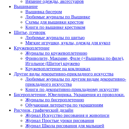
Вязание одежды, аксессуаров
Вышивание
Вышивка бисером
Любимые журналы по Вышивке
Схемы для вышивки крестом
Книги по вышивке крестиком
Шитье, пэчворк
Любимые журналы по шитью
Мягкие игрушки, куклы, одежда для кукол
Кружевоплетение
Журналы по кружевоплетению
Фриволите, Макраме, Филе (+Вышивка по филе),
Игольное (Шитое) кружево
Кружевоплетение на коклюшках
Другие виды декоративно-прикладного искусства
Любимые журналы по другим видам декоративно-
прикладного искусства
Книги по декоративно-прикладному искусству
Бисероплетение. Ювелирика. Украшения из проволоки.
Журналы по бисероплетению
Обучающая литература по украшениям
Рисунок, графический дизайн
Журнал Искусство рисования и живописи
Журнал Простые уроки рисования
Журнал Школа рисования для малышей