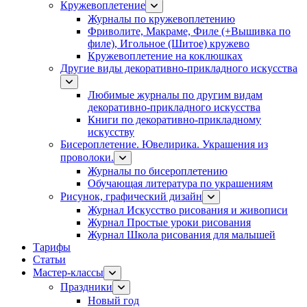
Кружевоплетение
Журналы по кружевоплетению
Фриволите, Макраме, Филе (+Вышивка по
филе), Игольное (Шитое) кружево
Кружевоплетение на коклюшках
Другие виды декоративно-прикладного искусства
Любимые журналы по другим видам
декоративно-прикладного искусства
Книги по декоративно-прикладному
искусству
Бисероплетение. Ювелирика. Украшения из
проволоки.
Журналы по бисероплетению
Обучающая литература по украшениям
Рисунок, графический дизайн
Журнал Искусство рисования и живописи
Журнал Простые уроки рисования
Журнал Школа рисования для малышей
Тарифы
Статьи
Мастер-классы
Праздники
Новый год