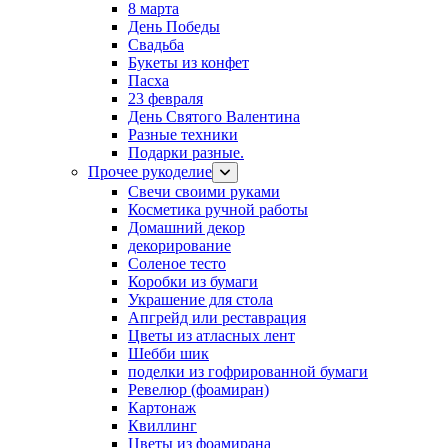
8 марта
День Победы
Свадьба
Букеты из конфет
Пасха
23 февраля
День Святого Валентина
Разные техники
Подарки разные.
Прочее рукоделие
Свечи своими руками
Косметика ручной работы
Домашний декор
декорирование
Соленое тесто
Коробки из бумаги
Украшение для стола
Апгрейд или реставрация
Цветы из атласных лент
Шебби шик
поделки из гофрированной бумаги
Ревелюр (фоамиран)
Картонаж
Квиллинг
Цветы из фоамирана