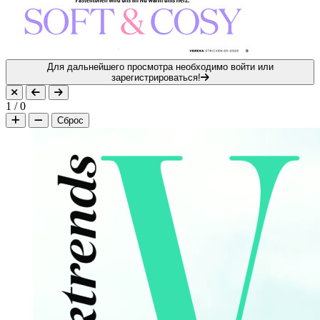
Для дальнейшего просмотра необходимо войти или
зарегистрироваться!
1
/
0
Сброс