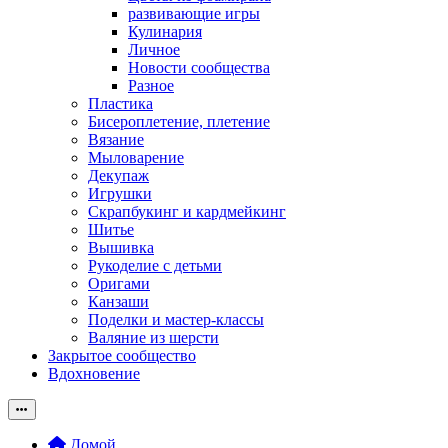
развивающие игры
Кулинария
Личное
Новости сообщества
Разное
Пластика
Бисероплетение, плетение
Вязание
Мыловарение
Декупаж
Игрушки
Скрапбукинг и кардмейкинг
Шитье
Вышивка
Рукоделие с детьми
Оригами
Канзаши
Поделки и мастер-классы
Валяние из шерсти
Закрытое сообщество
Вдохновение
Домой