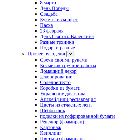
8 марта
День Победы
Свадьба
Букеты из конфет
Пасха
23 февраля
День Святого Валентина
Разные техники
Подарки разные.
Прочее рукоделие
Свечи своими руками
Косметика ручной работы
Домашний декор
декорирование
Соленое тесто
Коробки из бумаги
Украшение для стола
Апгрейд или реставрация
Цветы из атласных лент
Шебби шик
поделки из гофрированной бумаги
Ревелюр (фоамиран)
Картонаж
Квиллинг
Цветы из фоамирана