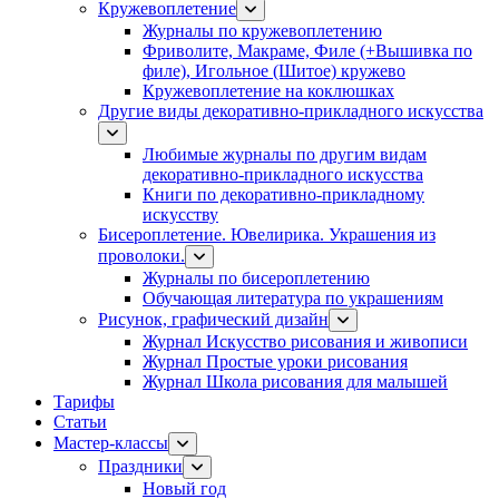
Кружевоплетение
Журналы по кружевоплетению
Фриволите, Макраме, Филе (+Вышивка по
филе), Игольное (Шитое) кружево
Кружевоплетение на коклюшках
Другие виды декоративно-прикладного искусства
Любимые журналы по другим видам
декоративно-прикладного искусства
Книги по декоративно-прикладному
искусству
Бисероплетение. Ювелирика. Украшения из
проволоки.
Журналы по бисероплетению
Обучающая литература по украшениям
Рисунок, графический дизайн
Журнал Искусство рисования и живописи
Журнал Простые уроки рисования
Журнал Школа рисования для малышей
Тарифы
Статьи
Мастер-классы
Праздники
Новый год