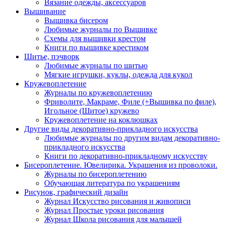
Вязание одежды, аксессуаров
Вышивание
Вышивка бисером
Любимые журналы по Вышивке
Схемы для вышивки крестом
Книги по вышивке крестиком
Шитье, пэчворк
Любимые журналы по шитью
Мягкие игрушки, куклы, одежда для кукол
Кружевоплетение
Журналы по кружевоплетению
Фриволите, Макраме, Филе (+Вышивка по филе),
Игольное (Шитое) кружево
Кружевоплетение на коклюшках
Другие виды декоративно-прикладного искусства
Любимые журналы по другим видам декоративно-
прикладного искусства
Книги по декоративно-прикладному искусству
Бисероплетение. Ювелирика. Украшения из проволоки.
Журналы по бисероплетению
Обучающая литература по украшениям
Рисунок, графический дизайн
Журнал Искусство рисования и живописи
Журнал Простые уроки рисования
Журнал Школа рисования для малышей