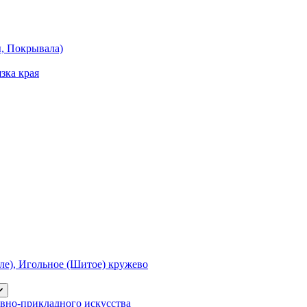
ы, Покрывала)
зка края
е), Игольное (Шитое) кружево
вно-прикладного искусства