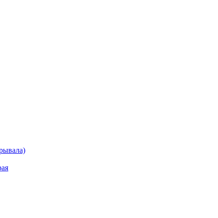
рывала)
рая