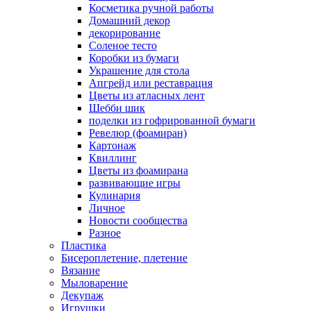
Косметика ручной работы
Домашний декор
декорирование
Соленое тесто
Коробки из бумаги
Украшение для стола
Апгрейд или реставрация
Цветы из атласных лент
Шебби шик
поделки из гофрированной бумаги
Ревелюр (фоамиран)
Картонаж
Квиллинг
Цветы из фоамирана
развивающие игры
Кулинария
Личное
Новости сообщества
Разное
Пластика
Бисероплетение, плетение
Вязание
Мыловарение
Декупаж
Игрушки