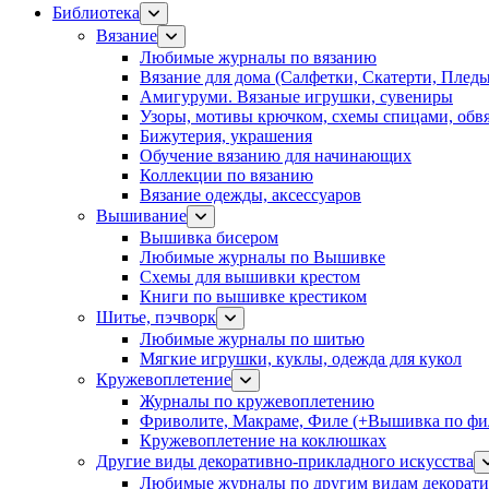
Библиотека
Вязание
Любимые журналы по вязанию
Вязание для дома (Салфетки, Скатерти, Плед
Амигуруми. Вязаные игрушки, сувениры
Узоры, мотивы крючком, схемы спицами, обвя
Бижутерия, украшения
Обучение вязанию для начинающих
Коллекции по вязанию
Вязание одежды, аксессуаров
Вышивание
Вышивка бисером
Любимые журналы по Вышивке
Схемы для вышивки крестом
Книги по вышивке крестиком
Шитье, пэчворк
Любимые журналы по шитью
Мягкие игрушки, куклы, одежда для кукол
Кружевоплетение
Журналы по кружевоплетению
Фриволите, Макраме, Филе (+Вышивка по фил
Кружевоплетение на коклюшках
Другие виды декоративно-прикладного искусства
Любимые журналы по другим видам декорати