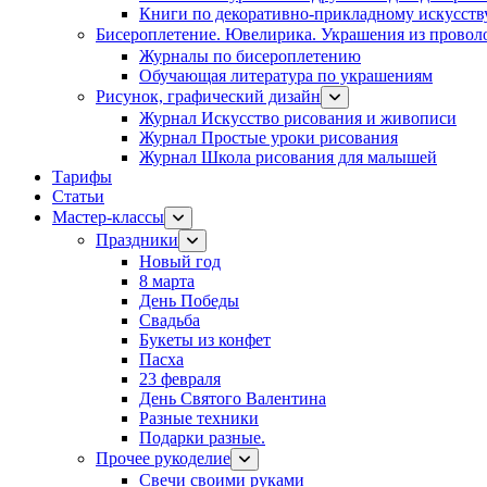
Книги по декоративно-прикладному искусств
Бисероплетение. Ювелирика. Украшения из провол
Журналы по бисероплетению
Обучающая литература по украшениям
Рисунок, графический дизайн
Журнал Искусство рисования и живописи
Журнал Простые уроки рисования
Журнал Школа рисования для малышей
Тарифы
Статьи
Мастер-классы
Праздники
Новый год
8 марта
День Победы
Свадьба
Букеты из конфет
Пасха
23 февраля
День Святого Валентина
Разные техники
Подарки разные.
Прочее рукоделие
Свечи своими руками