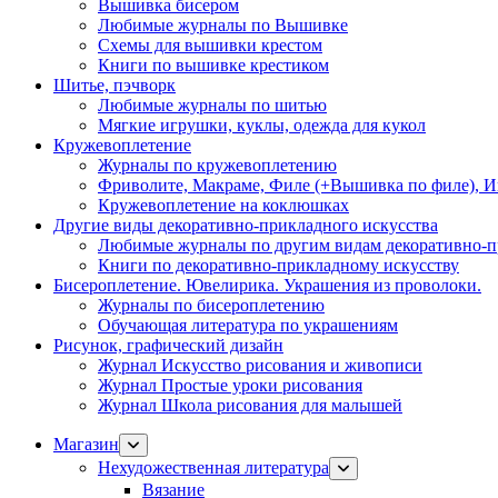
Вышивка бисером
Любимые журналы по Вышивке
Схемы для вышивки крестом
Книги по вышивке крестиком
Шитье, пэчворк
Любимые журналы по шитью
Мягкие игрушки, куклы, одежда для кукол
Кружевоплетение
Журналы по кружевоплетению
Фриволите, Макраме, Филе (+Вышивка по филе), И
Кружевоплетение на коклюшках
Другие виды декоративно-прикладного искусства
Любимые журналы по другим видам декоративно-п
Книги по декоративно-прикладному искусству
Бисероплетение. Ювелирика. Украшения из проволоки.
Журналы по бисероплетению
Обучающая литература по украшениям
Рисунок, графический дизайн
Журнал Искусство рисования и живописи
Журнал Простые уроки рисования
Журнал Школа рисования для малышей
Магазин
Нехудожественная литература
Вязание