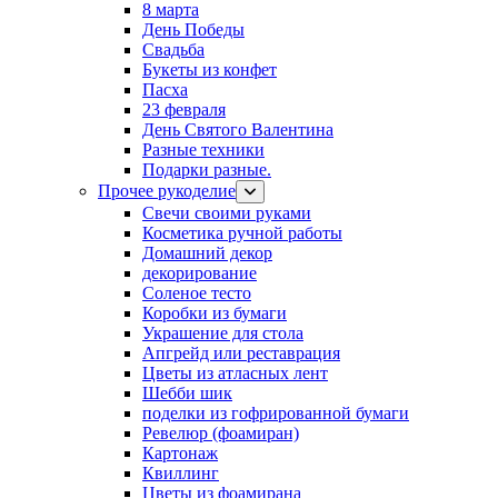
8 марта
День Победы
Свадьба
Букеты из конфет
Пасха
23 февраля
День Святого Валентина
Разные техники
Подарки разные.
Прочее рукоделие
Свечи своими руками
Косметика ручной работы
Домашний декор
декорирование
Соленое тесто
Коробки из бумаги
Украшение для стола
Апгрейд или реставрация
Цветы из атласных лент
Шебби шик
поделки из гофрированной бумаги
Ревелюр (фоамиран)
Картонаж
Квиллинг
Цветы из фоамирана