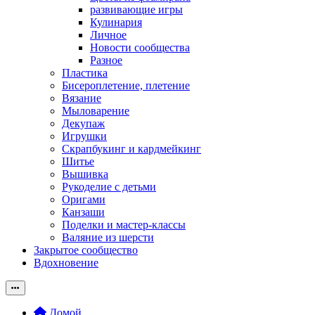
развивающие игры
Кулинария
Личное
Новости сообщества
Разное
Пластика
Бисероплетение, плетение
Вязание
Мыловарение
Декупаж
Игрушки
Скрапбукинг и кардмейкинг
Шитье
Вышивка
Рукоделие с детьми
Оригами
Канзаши
Поделки и мастер-классы
Валяние из шерсти
Закрытое сообщество
Вдохновение
Домой