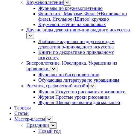
Кружевоплетение
Журналы по кружевоплетению
Фриволите, Макраме, Филе (+Вышивка по
филе), Игольное (Шитое) кружево
Кружевоплетение на коклюшках
Другие виды декоративно-прикладного искусства
Любимые журналы по другим видам
декоративно-прикладного искусства
Книги по декоративно-прикладному
искусству
Бисероплетение. Ювелирика. Украшения из
проволоки.
Журналы по бисероплетению
Обучающая литература по украшениям
Рисунок, графический дизайн
Журнал Искусство рисования и живописи
Журнал Простые уроки рисования
Журнал Школа рисования для малышей
Тарифы
Статьи
Мастер-классы
Праздники
Новый год