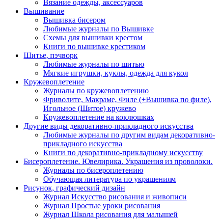
Вязание одежды, аксессуаров
Вышивание
Вышивка бисером
Любимые журналы по Вышивке
Схемы для вышивки крестом
Книги по вышивке крестиком
Шитье, пэчворк
Любимые журналы по шитью
Мягкие игрушки, куклы, одежда для кукол
Кружевоплетение
Журналы по кружевоплетению
Фриволите, Макраме, Филе (+Вышивка по филе),
Игольное (Шитое) кружево
Кружевоплетение на коклюшках
Другие виды декоративно-прикладного искусства
Любимые журналы по другим видам декоративно-
прикладного искусства
Книги по декоративно-прикладному искусству
Бисероплетение. Ювелирика. Украшения из проволоки.
Журналы по бисероплетению
Обучающая литература по украшениям
Рисунок, графический дизайн
Журнал Искусство рисования и живописи
Журнал Простые уроки рисования
Журнал Школа рисования для малышей