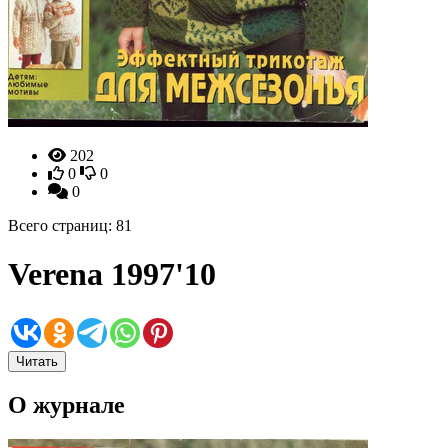
202
0
0
0
Всего страниц: 81
Verena 1997'10
Читать
О журнале