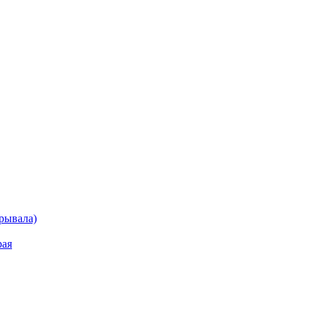
рывала)
рая