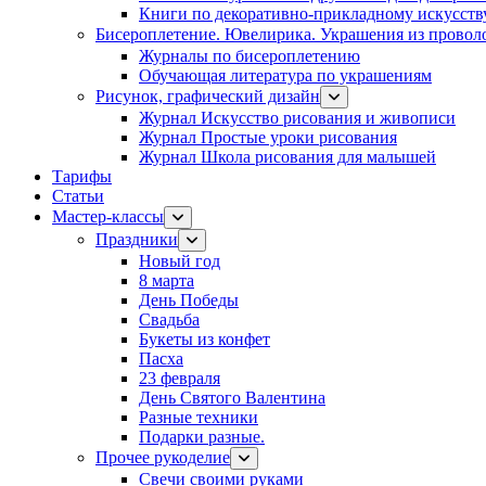
Книги по декоративно-прикладному искусств
Бисероплетение. Ювелирика. Украшения из провол
Журналы по бисероплетению
Обучающая литература по украшениям
Рисунок, графический дизайн
Журнал Искусство рисования и живописи
Журнал Простые уроки рисования
Журнал Школа рисования для малышей
Тарифы
Статьи
Мастер-классы
Праздники
Новый год
8 марта
День Победы
Свадьба
Букеты из конфет
Пасха
23 февраля
День Святого Валентина
Разные техники
Подарки разные.
Прочее рукоделие
Свечи своими руками