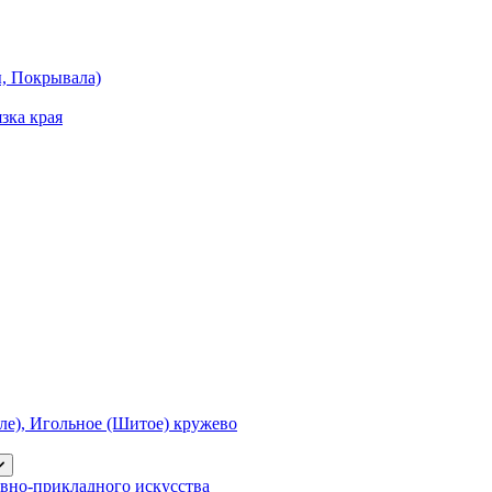
ы, Покрывала)
зка края
е), Игольное (Шитое) кружево
вно-прикладного искусства