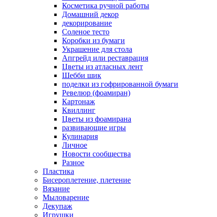
Косметика ручной работы
Домашний декор
декорирование
Соленое тесто
Коробки из бумаги
Украшение для стола
Апгрейд или реставрация
Цветы из атласных лент
Шебби шик
поделки из гофрированной бумаги
Ревелюр (фоамиран)
Картонаж
Квиллинг
Цветы из фоамирана
развивающие игры
Кулинария
Личное
Новости сообщества
Разное
Пластика
Бисероплетение, плетение
Вязание
Мыловарение
Декупаж
Игрушки