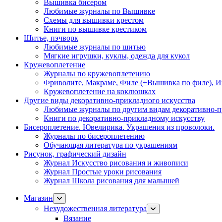
Вышивка бисером
Любимые журналы по Вышивке
Схемы для вышивки крестом
Книги по вышивке крестиком
Шитье, пэчворк
Любимые журналы по шитью
Мягкие игрушки, куклы, одежда для кукол
Кружевоплетение
Журналы по кружевоплетению
Фриволите, Макраме, Филе (+Вышивка по филе), И
Кружевоплетение на коклюшках
Другие виды декоративно-прикладного искусства
Любимые журналы по другим видам декоративно-п
Книги по декоративно-прикладному искусству
Бисероплетение. Ювелирика. Украшения из проволоки.
Журналы по бисероплетению
Обучающая литература по украшениям
Рисунок, графический дизайн
Журнал Искусство рисования и живописи
Журнал Простые уроки рисования
Журнал Школа рисования для малышей
Магазин
Нехудожественная литература
Вязание