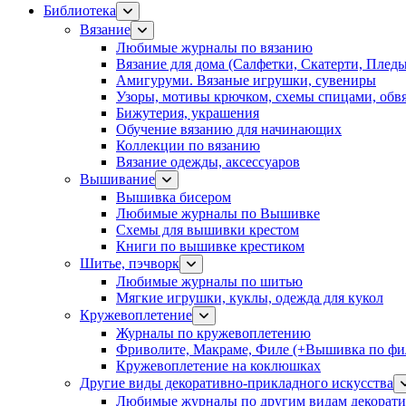
Библиотека
Вязание
Любимые журналы по вязанию
Вязание для дома (Салфетки, Скатерти, Плед
Амигуруми. Вязаные игрушки, сувениры
Узоры, мотивы крючком, схемы спицами, обвя
Бижутерия, украшения
Обучение вязанию для начинающих
Коллекции по вязанию
Вязание одежды, аксессуаров
Вышивание
Вышивка бисером
Любимые журналы по Вышивке
Схемы для вышивки крестом
Книги по вышивке крестиком
Шитье, пэчворк
Любимые журналы по шитью
Мягкие игрушки, куклы, одежда для кукол
Кружевоплетение
Журналы по кружевоплетению
Фриволите, Макраме, Филе (+Вышивка по фил
Кружевоплетение на коклюшках
Другие виды декоративно-прикладного искусства
Любимые журналы по другим видам декорати