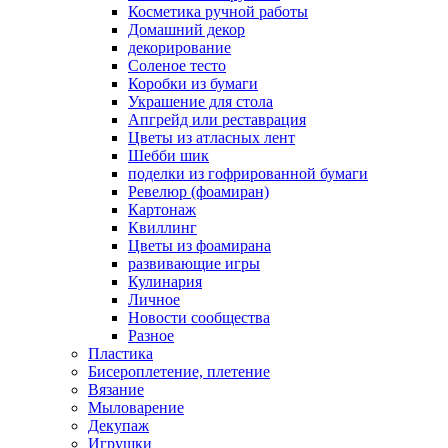
Косметика ручной работы
Домашний декор
декорирование
Соленое тесто
Коробки из бумаги
Украшение для стола
Апгрейд или реставрация
Цветы из атласных лент
Шебби шик
поделки из гофрированной бумаги
Ревелюр (фоамиран)
Картонаж
Квиллинг
Цветы из фоамирана
развивающие игры
Кулинария
Личное
Новости сообщества
Разное
Пластика
Бисероплетение, плетение
Вязание
Мыловарение
Декупаж
Игрушки