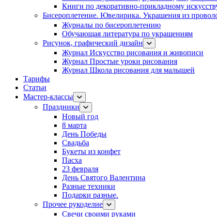
Книги по декоративно-прикладному искусств
Бисероплетение. Ювелирика. Украшения из провол
Журналы по бисероплетению
Обучающая литература по украшениям
Рисунок, графический дизайн
Журнал Искусство рисования и живописи
Журнал Простые уроки рисования
Журнал Школа рисования для малышей
Тарифы
Статьи
Мастер-классы
Праздники
Новый год
8 марта
День Победы
Свадьба
Букеты из конфет
Пасха
23 февраля
День Святого Валентина
Разные техники
Подарки разные.
Прочее рукоделие
Свечи своими руками