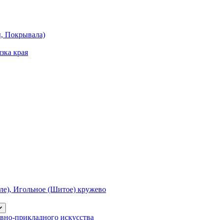
ы, Покрывала)
зка края
е), Игольное (Шитое) кружево
вно-прикладного искусства