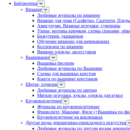
Библиотека
Вязание
Любимые журналы по вязанию
Вязание для дома (Салфетки, Скатерти, Плед
Амигуруми. Вязаные игрушки, сувениры
Узоры, мотивы крючком, схемы спицами, обвя
Бижутерия, украшения
Обучение вязанию для начинающих
Коллекции по вязанию
Вязание одежды, аксессуаров
Вышивание
Вышивка бисером
Любимые журналы по Вышивке
Схемы для вышивки крестом
Книги по вышивке крестиком
Шитье, пэчворк
Любимые журналы по шитью
Мягкие игрушки, куклы, одежда для кукол
Кружевоплетение
Журналы по кружевоплетению
Фриволите, Макраме, Филе (+Вышивка по фил
Кружевоплетение на коклюшках
Другие виды декоративно-прикладного искусства
Любимые журналы по другим видам декорати