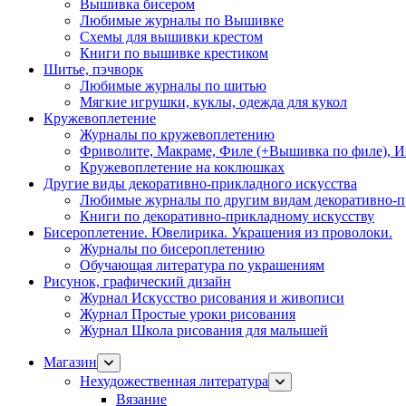
Вышивка бисером
Любимые журналы по Вышивке
Схемы для вышивки крестом
Книги по вышивке крестиком
Шитье, пэчворк
Любимые журналы по шитью
Мягкие игрушки, куклы, одежда для кукол
Кружевоплетение
Журналы по кружевоплетению
Фриволите, Макраме, Филе (+Вышивка по филе), И
Кружевоплетение на коклюшках
Другие виды декоративно-прикладного искусства
Любимые журналы по другим видам декоративно-п
Книги по декоративно-прикладному искусству
Бисероплетение. Ювелирика. Украшения из проволоки.
Журналы по бисероплетению
Обучающая литература по украшениям
Рисунок, графический дизайн
Журнал Искусство рисования и живописи
Журнал Простые уроки рисования
Журнал Школа рисования для малышей
Магазин
Нехудожественная литература
Вязание