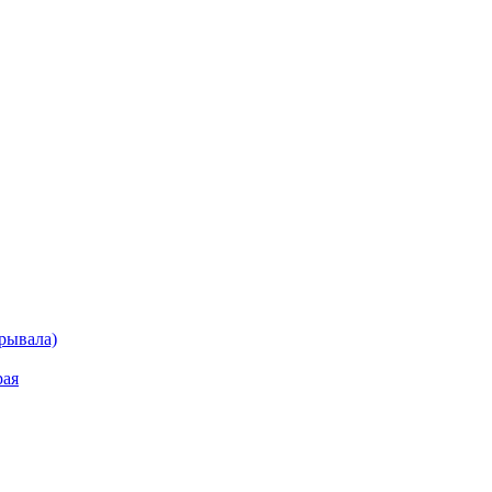
рывала)
рая