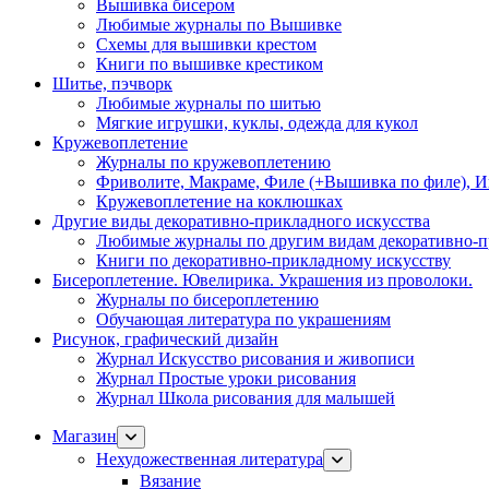
Вышивка бисером
Любимые журналы по Вышивке
Схемы для вышивки крестом
Книги по вышивке крестиком
Шитье, пэчворк
Любимые журналы по шитью
Мягкие игрушки, куклы, одежда для кукол
Кружевоплетение
Журналы по кружевоплетению
Фриволите, Макраме, Филе (+Вышивка по филе), И
Кружевоплетение на коклюшках
Другие виды декоративно-прикладного искусства
Любимые журналы по другим видам декоративно-п
Книги по декоративно-прикладному искусству
Бисероплетение. Ювелирика. Украшения из проволоки.
Журналы по бисероплетению
Обучающая литература по украшениям
Рисунок, графический дизайн
Журнал Искусство рисования и живописи
Журнал Простые уроки рисования
Журнал Школа рисования для малышей
Магазин
Нехудожественная литература
Вязание