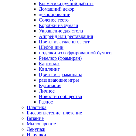
Косметика ручной работы
Домашний декор
декорирование
Соленое тесто
Коробки из бумаги
Украшение для стола
Апгрейд или реставрация
Цветы из атласных лент
Шебби шик
поделки из гофрированной бумаги
Ревелюр (фоамиран)
Картонаж
Квиллинг
Цветы из фоамирана
развивающие игры
Кулинария
Личное
Новости сообщества
Разное
Пластика
Бисероплетение, плетение
Вязание
Мыловарение
Декупаж
Игрушки