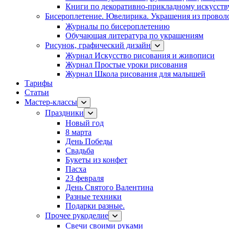
Книги по декоративно-прикладному искусств
Бисероплетение. Ювелирика. Украшения из провол
Журналы по бисероплетению
Обучающая литература по украшениям
Рисунок, графический дизайн
Журнал Искусство рисования и живописи
Журнал Простые уроки рисования
Журнал Школа рисования для малышей
Тарифы
Статьи
Мастер-классы
Праздники
Новый год
8 марта
День Победы
Свадьба
Букеты из конфет
Пасха
23 февраля
День Святого Валентина
Разные техники
Подарки разные.
Прочее рукоделие
Свечи своими руками