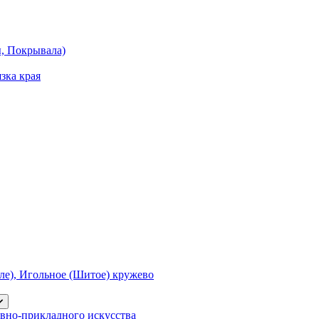
ы, Покрывала)
зка края
е), Игольное (Шитое) кружево
вно-прикладного искусства