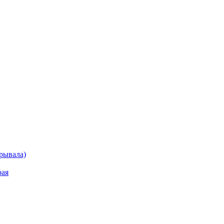
рывала)
рая