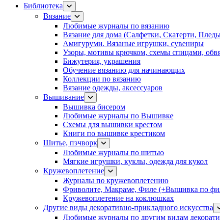
Библиотека
Вязание
Любимые журналы по вязанию
Вязание для дома (Салфетки, Скатерти, Плед
Амигуруми. Вязаные игрушки, сувениры
Узоры, мотивы крючком, схемы спицами, обвя
Бижутерия, украшения
Обучение вязанию для начинающих
Коллекции по вязанию
Вязание одежды, аксессуаров
Вышивание
Вышивка бисером
Любимые журналы по Вышивке
Схемы для вышивки крестом
Книги по вышивке крестиком
Шитье, пэчворк
Любимые журналы по шитью
Мягкие игрушки, куклы, одежда для кукол
Кружевоплетение
Журналы по кружевоплетению
Фриволите, Макраме, Филе (+Вышивка по фил
Кружевоплетение на коклюшках
Другие виды декоративно-прикладного искусства
Любимые журналы по другим видам декорати