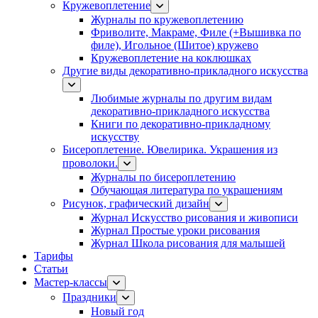
Кружевоплетение
Журналы по кружевоплетению
Фриволите, Макраме, Филе (+Вышивка по
филе), Игольное (Шитое) кружево
Кружевоплетение на коклюшках
Другие виды декоративно-прикладного искусства
Любимые журналы по другим видам
декоративно-прикладного искусства
Книги по декоративно-прикладному
искусству
Бисероплетение. Ювелирика. Украшения из
проволоки.
Журналы по бисероплетению
Обучающая литература по украшениям
Рисунок, графический дизайн
Журнал Искусство рисования и живописи
Журнал Простые уроки рисования
Журнал Школа рисования для малышей
Тарифы
Статьи
Мастер-классы
Праздники
Новый год