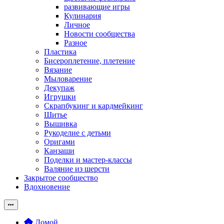
развивающие игры
Кулинария
Личное
Новости сообщества
Разное
Пластика
Бисероплетение, плетение
Вязание
Мыловарение
Декупаж
Игрушки
Скрапбукинг и кардмейкинг
Шитье
Вышивка
Рукоделие с детьми
Оригами
Канзаши
Поделки и мастер-классы
Валяние из шерсти
Закрытое сообщество
Вдохновение
Домой