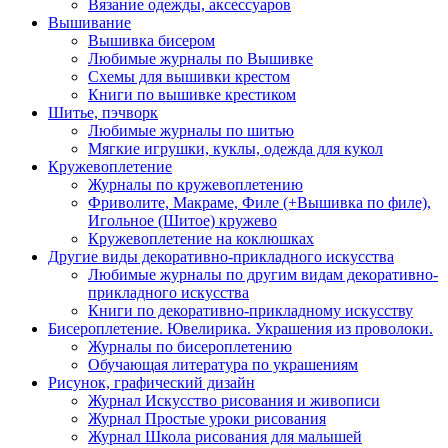
Вязание одежды, аксессуаров
Вышивание
Вышивка бисером
Любимые журналы по Вышивке
Схемы для вышивки крестом
Книги по вышивке крестиком
Шитье, пэчворк
Любимые журналы по шитью
Мягкие игрушки, куклы, одежда для кукол
Кружевоплетение
Журналы по кружевоплетению
Фриволите, Макраме, Филе (+Вышивка по филе),
Игольное (Шитое) кружево
Кружевоплетение на коклюшках
Другие виды декоративно-прикладного искусства
Любимые журналы по другим видам декоративно-
прикладного искусства
Книги по декоративно-прикладному искусству
Бисероплетение. Ювелирика. Украшения из проволоки.
Журналы по бисероплетению
Обучающая литература по украшениям
Рисунок, графический дизайн
Журнал Искусство рисования и живописи
Журнал Простые уроки рисования
Журнал Школа рисования для малышей