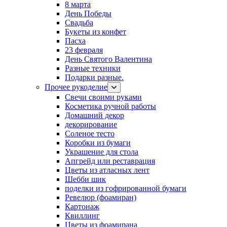
8 марта
День Победы
Свадьба
Букеты из конфет
Пасха
23 февраля
День Святого Валентина
Разные техники
Подарки разные.
Прочее рукоделие
Свечи своими руками
Косметика ручной работы
Домашний декор
декорирование
Соленое тесто
Коробки из бумаги
Украшение для стола
Апгрейд или реставрация
Цветы из атласных лент
Шебби шик
поделки из гофрированной бумаги
Ревелюр (фоамиран)
Картонаж
Квиллинг
Цветы из фоамирана