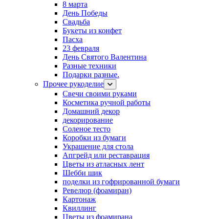
8 марта
День Победы
Свадьба
Букеты из конфет
Пасха
23 февраля
День Святого Валентина
Разные техники
Подарки разные.
Прочее рукоделие
Свечи своими руками
Косметика ручной работы
Домашний декор
декорирование
Соленое тесто
Коробки из бумаги
Украшение для стола
Апгрейд или реставрация
Цветы из атласных лент
Шебби шик
поделки из гофрированной бумаги
Ревелюр (фоамиран)
Картонаж
Квиллинг
Цветы из фоамирана