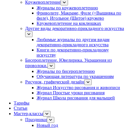
Кружевоплетение
Журналы по кружевоплетению
Фриволите, Макраме, Филе (+Вышивка по
филе), Игольное (Шитое) кружево
Кружевоплетение на коклюшках
Другие виды декоративно-прикладного искусства
Любимые журналы по другим видам
декоративно-прикладного искусства
Книги по декоративно-прикладному
искусству
Бисероплетение. Ювелирика. Украшения из
проволоки.
Журналы по бисероплетению
Обучающая литература по украшениям
Рисунок, графический дизайн
Журнал Искусство рисования и живописи
Журнал Простые уроки рисования
Журнал Школа рисования для малышей
Тарифы
Статьи
Мастер-классы
Праздники
Новый год