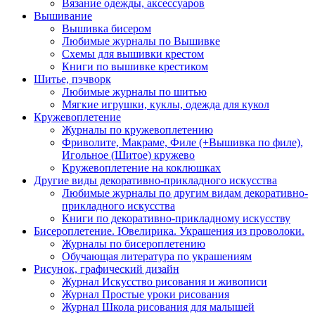
Вязание одежды, аксессуаров
Вышивание
Вышивка бисером
Любимые журналы по Вышивке
Схемы для вышивки крестом
Книги по вышивке крестиком
Шитье, пэчворк
Любимые журналы по шитью
Мягкие игрушки, куклы, одежда для кукол
Кружевоплетение
Журналы по кружевоплетению
Фриволите, Макраме, Филе (+Вышивка по филе),
Игольное (Шитое) кружево
Кружевоплетение на коклюшках
Другие виды декоративно-прикладного искусства
Любимые журналы по другим видам декоративно-
прикладного искусства
Книги по декоративно-прикладному искусству
Бисероплетение. Ювелирика. Украшения из проволоки.
Журналы по бисероплетению
Обучающая литература по украшениям
Рисунок, графический дизайн
Журнал Искусство рисования и живописи
Журнал Простые уроки рисования
Журнал Школа рисования для малышей