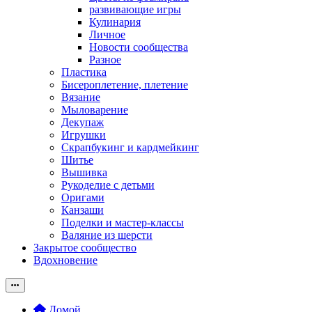
развивающие игры
Кулинария
Личное
Новости сообщества
Разное
Пластика
Бисероплетение, плетение
Вязание
Мыловарение
Декупаж
Игрушки
Скрапбукинг и кардмейкинг
Шитье
Вышивка
Рукоделие с детьми
Оригами
Канзаши
Поделки и мастер-классы
Валяние из шерсти
Закрытое сообщество
Вдохновение
Домой