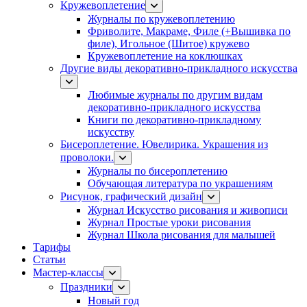
Кружевоплетение
Журналы по кружевоплетению
Фриволите, Макраме, Филе (+Вышивка по
филе), Игольное (Шитое) кружево
Кружевоплетение на коклюшках
Другие виды декоративно-прикладного искусства
Любимые журналы по другим видам
декоративно-прикладного искусства
Книги по декоративно-прикладному
искусству
Бисероплетение. Ювелирика. Украшения из
проволоки.
Журналы по бисероплетению
Обучающая литература по украшениям
Рисунок, графический дизайн
Журнал Искусство рисования и живописи
Журнал Простые уроки рисования
Журнал Школа рисования для малышей
Тарифы
Статьи
Мастер-классы
Праздники
Новый год