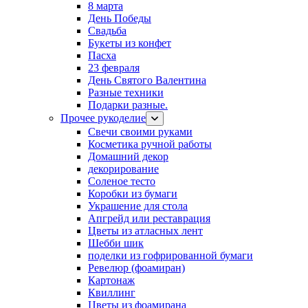
8 марта
День Победы
Свадьба
Букеты из конфет
Пасха
23 февраля
День Святого Валентина
Разные техники
Подарки разные.
Прочее рукоделие
Свечи своими руками
Косметика ручной работы
Домашний декор
декорирование
Соленое тесто
Коробки из бумаги
Украшение для стола
Апгрейд или реставрация
Цветы из атласных лент
Шебби шик
поделки из гофрированной бумаги
Ревелюр (фоамиран)
Картонаж
Квиллинг
Цветы из фоамирана