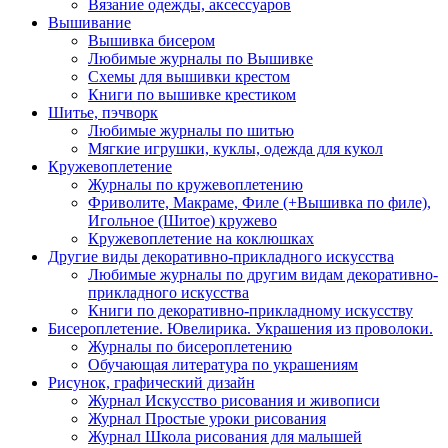
Вязание одежды, аксессуаров
Вышивание
Вышивка бисером
Любимые журналы по Вышивке
Схемы для вышивки крестом
Книги по вышивке крестиком
Шитье, пэчворк
Любимые журналы по шитью
Мягкие игрушки, куклы, одежда для кукол
Кружевоплетение
Журналы по кружевоплетению
Фриволите, Макраме, Филе (+Вышивка по филе),
Игольное (Шитое) кружево
Кружевоплетение на коклюшках
Другие виды декоративно-прикладного искусства
Любимые журналы по другим видам декоративно-
прикладного искусства
Книги по декоративно-прикладному искусству
Бисероплетение. Ювелирика. Украшения из проволоки.
Журналы по бисероплетению
Обучающая литература по украшениям
Рисунок, графический дизайн
Журнал Искусство рисования и живописи
Журнал Простые уроки рисования
Журнал Школа рисования для малышей