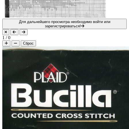
Для дальнейшего просмотра необходимо войти или
зарегистрироваться!
1
/
0
Сброс