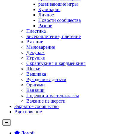
развивающие игры
Кулинария
Личное
Новости сообщества
Разное
Пластика
Бисероплетение, плетение
Вязание
Мыловарение
Декупаж
Игрушки
Скрапбукинг и кардмейкинг
Шитье
Вышивка
Рукоделие с детьми
Оригами
Канзаши
Поделки и мастер-классы
Валяние из шерсти
Закрытое сообщество
Вдохновение
Домой