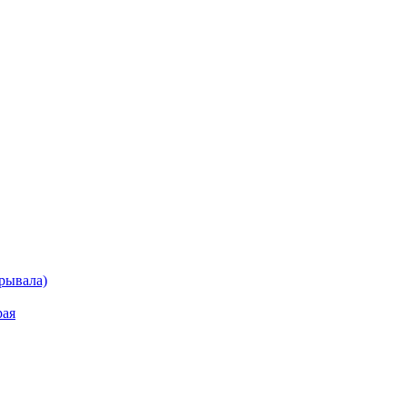
рывала)
рая