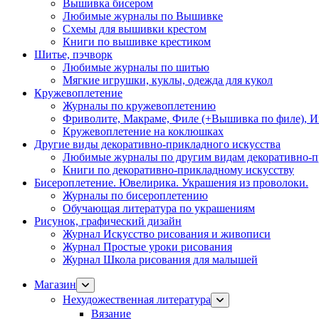
Вышивка бисером
Любимые журналы по Вышивке
Схемы для вышивки крестом
Книги по вышивке крестиком
Шитье, пэчворк
Любимые журналы по шитью
Мягкие игрушки, куклы, одежда для кукол
Кружевоплетение
Журналы по кружевоплетению
Фриволите, Макраме, Филе (+Вышивка по филе), И
Кружевоплетение на коклюшках
Другие виды декоративно-прикладного искусства
Любимые журналы по другим видам декоративно-п
Книги по декоративно-прикладному искусству
Бисероплетение. Ювелирика. Украшения из проволоки.
Журналы по бисероплетению
Обучающая литература по украшениям
Рисунок, графический дизайн
Журнал Искусство рисования и живописи
Журнал Простые уроки рисования
Журнал Школа рисования для малышей
Магазин
Нехудожественная литература
Вязание