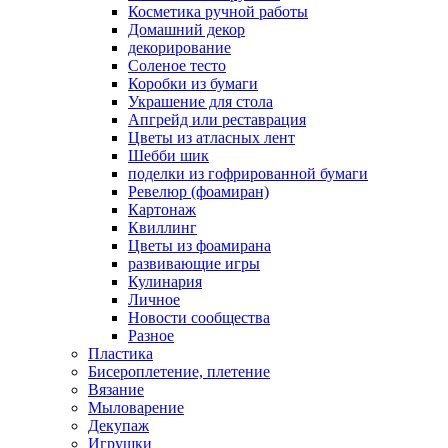
Косметика ручной работы
Домашний декор
декорирование
Соленое тесто
Коробки из бумаги
Украшение для стола
Апгрейд или реставрация
Цветы из атласных лент
Шебби шик
поделки из гофрированной бумаги
Ревелюр (фоамиран)
Картонаж
Квиллинг
Цветы из фоамирана
развивающие игры
Кулинария
Личное
Новости сообщества
Разное
Пластика
Бисероплетение, плетение
Вязание
Мыловарение
Декупаж
Игрушки