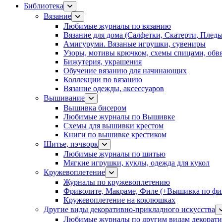
Библиотека
Вязание
Любимые журналы по вязанию
Вязание для дома (Салфетки, Скатерти, Плед
Амигуруми. Вязаные игрушки, сувениры
Узоры, мотивы крючком, схемы спицами, обвя
Бижутерия, украшения
Обучение вязанию для начинающих
Коллекции по вязанию
Вязание одежды, аксессуаров
Вышивание
Вышивка бисером
Любимые журналы по Вышивке
Схемы для вышивки крестом
Книги по вышивке крестиком
Шитье, пэчворк
Любимые журналы по шитью
Мягкие игрушки, куклы, одежда для кукол
Кружевоплетение
Журналы по кружевоплетению
Фриволите, Макраме, Филе (+Вышивка по фил
Кружевоплетение на коклюшках
Другие виды декоративно-прикладного искусства
Любимые журналы по другим видам декорати