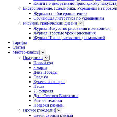
Книги по декоративно-прикладному искусств
Бисероплетение. Ювелирика. Украшения из провол
Журналы по бисероплетению
Обучающая литература по украшениям
Рисунок, графический дизайн
Журнал Искусство рисования и живописи
Журнал Простые уроки рисования
Журнал Школа рисования для малышей
Тарифы
Статьи
Мастер-классы
Праздники
Новый год
8 марта
День Победы
Свадьба
Букеты из конфет
Пасха
23 февраля
День Святого Валентина
Разные техники
Подарки разные.
Прочее рукоделие
Свечи своими руками