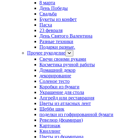
8 марта
День Победы
Свадьба
Букеты из конфет
Пасха
23 февраля
День Святого Валентина
Разные техники
Подарки разные.
Прочее рукоделие
Свечи своими руками
Косметика ручной работы
Домашний декор
декорирование
Соленое тесто
Коробки из бумаги
Украшение для стола
Апгрейд или реставрация
Цветы из атласных лент
Шебби шик
поделки из гофрированной бумаги
Ревелюр (фоамиран)
Картонаж
Квиллинг
Цветы из фоамирана