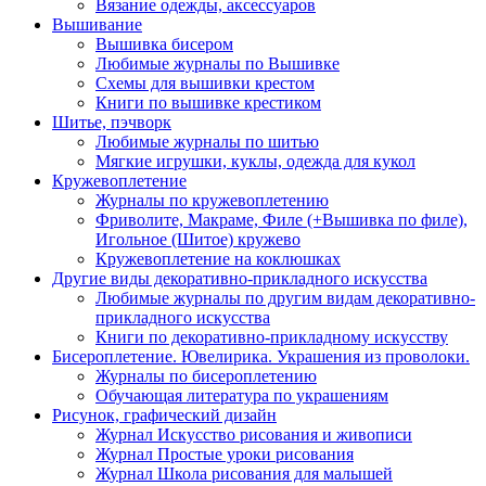
Вязание одежды, аксессуаров
Вышивание
Вышивка бисером
Любимые журналы по Вышивке
Схемы для вышивки крестом
Книги по вышивке крестиком
Шитье, пэчворк
Любимые журналы по шитью
Мягкие игрушки, куклы, одежда для кукол
Кружевоплетение
Журналы по кружевоплетению
Фриволите, Макраме, Филе (+Вышивка по филе),
Игольное (Шитое) кружево
Кружевоплетение на коклюшках
Другие виды декоративно-прикладного искусства
Любимые журналы по другим видам декоративно-
прикладного искусства
Книги по декоративно-прикладному искусству
Бисероплетение. Ювелирика. Украшения из проволоки.
Журналы по бисероплетению
Обучающая литература по украшениям
Рисунок, графический дизайн
Журнал Искусство рисования и живописи
Журнал Простые уроки рисования
Журнал Школа рисования для малышей