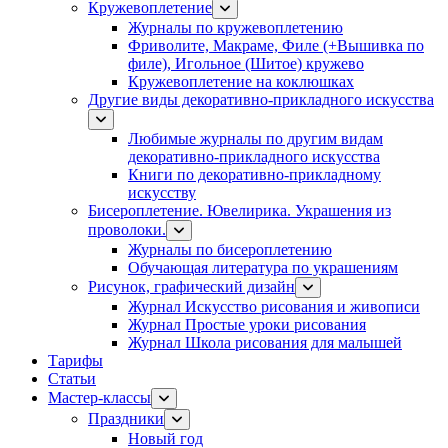
Кружевоплетение
Журналы по кружевоплетению
Фриволите, Макраме, Филе (+Вышивка по
филе), Игольное (Шитое) кружево
Кружевоплетение на коклюшках
Другие виды декоративно-прикладного искусства
Любимые журналы по другим видам
декоративно-прикладного искусства
Книги по декоративно-прикладному
искусству
Бисероплетение. Ювелирика. Украшения из
проволоки.
Журналы по бисероплетению
Обучающая литература по украшениям
Рисунок, графический дизайн
Журнал Искусство рисования и живописи
Журнал Простые уроки рисования
Журнал Школа рисования для малышей
Тарифы
Статьи
Мастер-классы
Праздники
Новый год