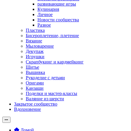
развивающие игры
Кулинария
Личное
Новости сообщества
Разное
Пластика
Бисероплетение, плетение
Вязание
Мыловарение
Декупаж
Игрушки
Скрапбукинг и кардмейкинг
Шитье
Вышивка
Рукоделие с детьми
Оригами
Канзаши
Поделки и мастер-классы
Валяние из шерсти
Закрытое сообщество
Вдохновение
Домой