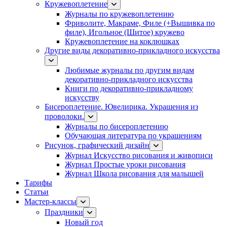
Кружевоплетение
Журналы по кружевоплетению
Фриволите, Макраме, Филе (+Вышивка по
филе), Игольное (Шитое) кружево
Кружевоплетение на коклюшках
Другие виды декоративно-прикладного искусства
Любимые журналы по другим видам
декоративно-прикладного искусства
Книги по декоративно-прикладному
искусству
Бисероплетение. Ювелирика. Украшения из
проволоки.
Журналы по бисероплетению
Обучающая литература по украшениям
Рисунок, графический дизайн
Журнал Искусство рисования и живописи
Журнал Простые уроки рисования
Журнал Школа рисования для малышей
Тарифы
Статьи
Мастер-классы
Праздники
Новый год