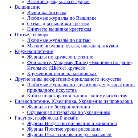
Вязание одежды, аксессуаров
Вышивание
Вышивка бисером
Любимые журналы по Вышивке
Схемы для вышивки крестом
Книги по вышивке крестиком
Шитье, пэчворк
Любимые журналы по шитью
Мягкие игрушки, куклы, одежда для кукол
Кружевоплетение
Журналы по кружевоплетению
Фриволите, Макраме, Филе (+Вышивка по филе),
Игольное (Шитое) кружево
Кружевоплетение на коклюшках
Другие виды декоративно-прикладного искусства
Любимые журналы по другим видам декоративно-
прикладного искусства
Книги по декоративно-прикладному искусству
Бисероплетение. Ювелирика. Украшения из проволоки.
Журналы по бисероплетению
Обучающая литература по украшениям
Рисунок, графический дизайн
Журнал Искусство рисования и живописи
Журнал Простые уроки рисования
Журнал Школа рисования для малышей