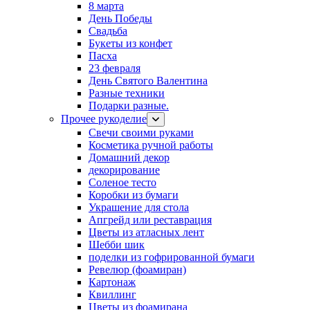
8 марта
День Победы
Свадьба
Букеты из конфет
Пасха
23 февраля
День Святого Валентина
Разные техники
Подарки разные.
Прочее рукоделие
Свечи своими руками
Косметика ручной работы
Домашний декор
декорирование
Соленое тесто
Коробки из бумаги
Украшение для стола
Апгрейд или реставрация
Цветы из атласных лент
Шебби шик
поделки из гофрированной бумаги
Ревелюр (фоамиран)
Картонаж
Квиллинг
Цветы из фоамирана