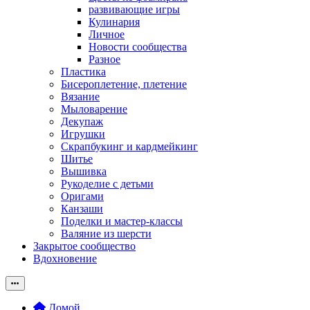
развивающие игры
Кулинария
Личное
Новости сообщества
Разное
Пластика
Бисероплетение, плетение
Вязание
Мыловарение
Декупаж
Игрушки
Скрапбукинг и кардмейкинг
Шитье
Вышивка
Рукоделие с детьми
Оригами
Канзаши
Поделки и мастер-классы
Валяние из шерсти
Закрытое сообщество
Вдохновение
Домой